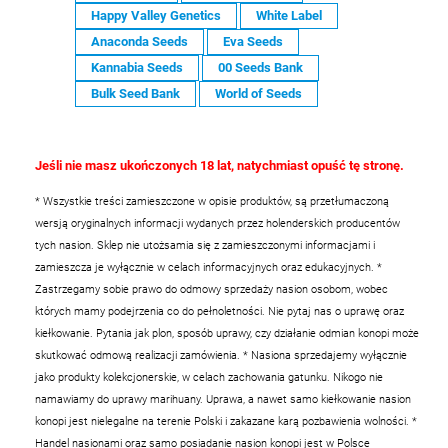
Happy Valley Genetics
White Label
Anaconda Seeds
Eva Seeds
Kannabia Seeds
00 Seeds Bank
Bulk Seed Bank
World of Seeds
Jeśli nie masz ukończonych 18 lat, natychmiast opuść tę stronę.
* Wszystkie treści zamieszczone w opisie produktów, są przetłumaczoną
wersją oryginalnych informacji wydanych przez holenderskich producentów
tych nasion. Sklep nie utożsamia się z zamieszczonymi informacjami i
zamieszcza je wyłącznie w celach informacyjnych oraz edukacyjnych.
*
Zastrzegamy sobie prawo do odmowy sprzedaży nasion osobom, wobec
których mamy podejrzenia co do pełnoletności. Nie pytaj nas o uprawę oraz
kiełkowanie. Pytania jak plon, sposób uprawy, czy działanie odmian konopi może
skutkować odmową realizacji zamówienia.
* Nasiona sprzedajemy wyłącznie
jako produkty kolekcjonerskie, w celach zachowania gatunku. Nikogo nie
namawiamy do uprawy marihuany. Uprawa, a nawet samo kiełkowanie nasion
konopi jest nielegalne na terenie Polski i zakazane karą pozbawienia wolności.
*
Handel nasionami oraz samo posiadanie nasion konopi jest w Polsce