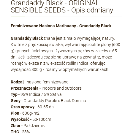
Grandaddy Black - ORIGINAL
SENSIBLE SEEDS - Opis odmiany
Feminizowane Nasiona Marihuany - Grandaddy Black
Grandaddy Black
znana jest z mało wymagającej natury.
Kwitnie z prędkością światła, wytwarzając obfite plony (600
g) grubych fioletowych i żywicznych pąków w zaledwie 65
dni. Jeśli zdecydujesz się na uprawę na zewnątrz, może
rosnąć większa niż większość roślin Indica, oferując
wydajność 800 g / rośliny w optymalnych warunkach.
Rodzaj
- nasiona feminizowane
Przeznaczenia
- Indoors and outdoors
Typ
- 95% Indica / 5% Sativa
Geny
- Grandaddy Purple x Black Domina
Czas uprawy
- 60-65 dni
Plon
- 600g/m2
Wysokość
- 50-100cm
Zbiór
- Pażdziernik
THC
- 23%