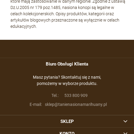
które mają zastosowanie w danym regionie. Zgodnie z ustawą
Dz.U.2005 nr 179 poz.1485, nasiona konopi są legalne w
celach kolekcjonerskich. Opisy produktów, kategorii oraz
artykułów blogowych przeznaczone są wyłącznie w celach
edukacyjnych.
Biuro Obsługi Klienta
Masz pytania? Skontaktuj się z nami,
pomożemy w wyborze produktu.
Tel.:
533 800 909
E-mail:
sklep@tanienasionamarihuany.pl
SKLEP
KONTO