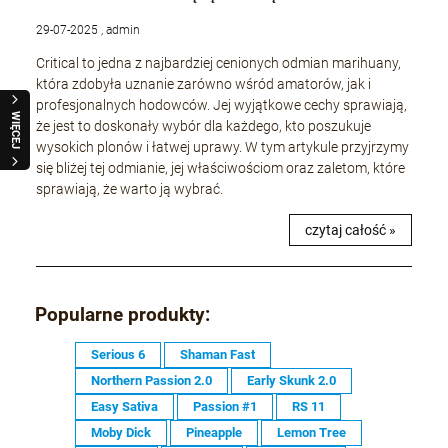
29-07-2025 , admin
Critical to jedna z najbardziej cenionych odmian marihuany,
która zdobyła uznanie zarówno wśród amatorów, jak i
profesjonalnych hodowców. Jej wyjątkowe cechy sprawiają,
WIĘCEJ
że jest to doskonały wybór dla każdego, kto poszukuje
wysokich plonów i łatwej uprawy. W tym artykule przyjrzymy
się bliżej tej odmianie, jej właściwościom oraz zaletom, które
sprawiają, że warto ją wybrać.
czytaj całość »
Popularne produkty:
Serious 6
Shaman Fast
Northern Passion 2.0
Early Skunk 2.0
Easy Sativa
Passion #1
RS 11
Moby Dick
Pineapple
Lemon Tree