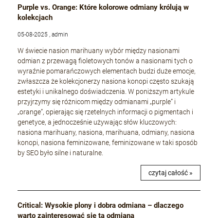
Purple vs. Orange: Które kolorowe odmiany królują w
kolekcjach
05-08-2025 , admin
W świecie nasion marihuany wybór między nasionami
odmian z przewagą fioletowych tonów a nasionami tych o
wyraźnie pomarańczowych elementach budzi duże emocje,
zwłaszcza że kolekcjonerzy nasiona konopi często szukają
estetyki i unikalnego doświadczenia. W poniższym artykule
przyjrzymy się różnicom między odmianami „purple” i
„orange”, opierając się rzetelnych informacji o pigmentach i
genetyce, a jednocześnie używając słów kluczowych:
nasiona marihuany, nasiona, marihuana, odmiany, nasiona
konopi, nasiona feminizowane, feminizowane w taki sposób
by SEO było silne i naturalne.
czytaj całość »
Critical: Wysokie plony i dobra odmiana – dlaczego
warto zainteresować się tą odmianą