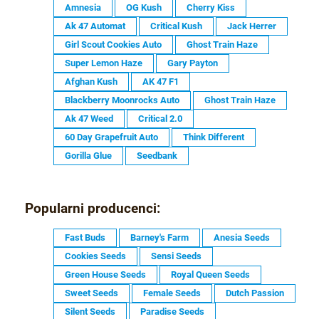
Amnesia
OG Kush
Cherry Kiss
Ak 47 Automat
Critical Kush
Jack Herrer
Girl Scout Cookies Auto
Ghost Train Haze
Super Lemon Haze
Gary Payton
Afghan Kush
AK 47 F1
Blackberry Moonrocks Auto
Ghost Train Haze
Ak 47 Weed
Critical 2.0
60 Day Grapefruit Auto
Think Different
Gorilla Glue
Seedbank
Popularni producenci:
Fast Buds
Barney's Farm
Anesia Seeds
Cookies Seeds
Sensi Seeds
Green House Seeds
Royal Queen Seeds
Sweet Seeds
Female Seeds
Dutch Passion
Silent Seeds
Paradise Seeds