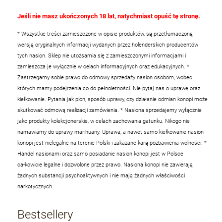
Jeśli nie masz ukończonych 18 lat, natychmiast opuść tę stronę.
* Wszystkie treści zamieszczone w opisie produktów, są przetłumaczoną
wersją oryginalnych informacji wydanych przez holenderskich producentów
tych nasion. Sklep nie utożsamia się z zamieszczonymi informacjami i
zamieszcza je wyłącznie w celach informacyjnych oraz edukacyjnych.
*
Zastrzegamy sobie prawo do odmowy sprzedaży nasion osobom, wobec
których mamy podejrzenia co do pełnoletności. Nie pytaj nas o uprawę oraz
kiełkowanie. Pytania jak plon, sposób uprawy, czy działanie odmian konopi może
skutkować odmową realizacji zamówienia.
* Nasiona sprzedajemy wyłącznie
jako produkty kolekcjonerskie, w celach zachowania gatunku. Nikogo nie
namawiamy do uprawy marihuany. Uprawa, a nawet samo kiełkowanie nasion
konopi jest nielegalne na terenie Polski i zakazane karą pozbawienia wolności.
*
Handel nasionami oraz samo posiadanie nasion konopi jest w Polsce
całkowicie legalne i dozwolone przez prawo. Nasiona konopi nie zawierają
żadnych substancji psychoaktywnych i nie mają żadnych właściwości
narkotycznych.
Bestsellery