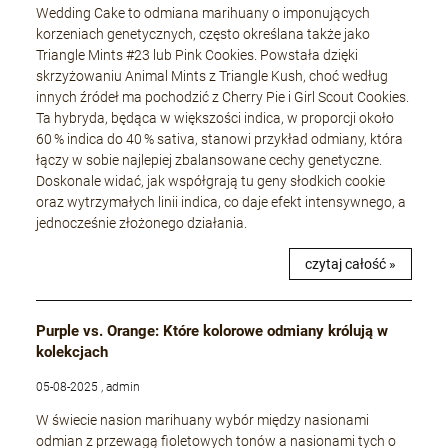
Wedding Cake to odmiana marihuany o imponujących
korzeniach genetycznych, często określana także jako
Triangle Mints #23 lub Pink Cookies. Powstała dzięki
skrzyżowaniu Animal Mints z Triangle Kush, choć według
innych źródeł ma pochodzić z Cherry Pie i Girl Scout Cookies.
Ta hybryda, będąca w większości indica, w proporcji około
60 % indica do 40 % sativa, stanowi przykład odmiany, która
łączy w sobie najlepiej zbalansowane cechy genetyczne.
Doskonale widać, jak współgrają tu geny słodkich cookie
oraz wytrzymałych linii indica, co daje efekt intensywnego, a
jednocześnie złożonego działania.
czytaj całość »
Purple vs. Orange: Które kolorowe odmiany królują w
kolekcjach
05-08-2025 , admin
W świecie nasion marihuany wybór między nasionami
odmian z przewagą fioletowych tonów a nasionami tych o