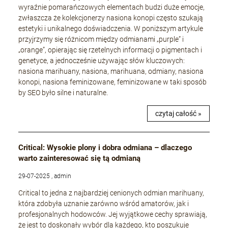
wyraźnie pomarańczowych elementach budzi duże emocje,
zwłaszcza że kolekcjonerzy nasiona konopi często szukają
estetyki i unikalnego doświadczenia. W poniższym artykule
przyjrzymy się różnicom między odmianami „purple” i
„orange”, opierając się rzetelnych informacji o pigmentach i
genetyce, a jednocześnie używając słów kluczowych:
nasiona marihuany, nasiona, marihuana, odmiany, nasiona
konopi, nasiona feminizowane, feminizowane w taki sposób
by SEO było silne i naturalne.
czytaj całość »
Critical: Wysokie plony i dobra odmiana – dlaczego
warto zainteresować się tą odmianą
29-07-2025 , admin
Critical to jedna z najbardziej cenionych odmian marihuany,
która zdobyła uznanie zarówno wśród amatorów, jak i
profesjonalnych hodowców. Jej wyjątkowe cechy sprawiają,
że jest to doskonały wybór dla każdego, kto poszukuje