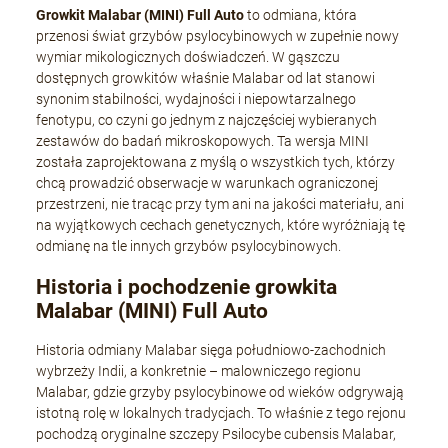
Growkit Malabar (MINI) Full Auto
to odmiana, która
przenosi świat grzybów psylocybinowych w zupełnie nowy
wymiar mikologicznych doświadczeń. W gąszczu
dostępnych growkitów właśnie Malabar od lat stanowi
synonim stabilności, wydajności i niepowtarzalnego
fenotypu, co czyni go jednym z najczęściej wybieranych
zestawów do badań mikroskopowych. Ta wersja MINI
została zaprojektowana z myślą o wszystkich tych, którzy
chcą prowadzić obserwacje w warunkach ograniczonej
przestrzeni, nie tracąc przy tym ani na jakości materiału, ani
na wyjątkowych cechach genetycznych, które wyróżniają tę
odmianę na tle innych grzybów psylocybinowych.
Historia i pochodzenie growkita
Malabar (MINI) Full Auto
Historia odmiany Malabar sięga południowo-zachodnich
wybrzeży Indii, a konkretnie – malowniczego regionu
Malabar, gdzie grzyby psylocybinowe od wieków odgrywają
istotną rolę w lokalnych tradycjach. To właśnie z tego rejonu
pochodzą oryginalne szczepy Psilocybe cubensis Malabar,