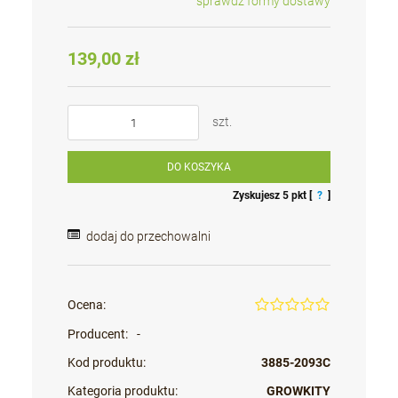
sprawdź formy dostawy
Cena nie zawiera ewentualnych kosztów płatności
139,00 zł
szt.
DO KOSZYKA
Zyskujesz
5
pkt [
?
]
dodaj do przechowalni
Ocena:
Producent:
-
Kod produktu:
3885-2093C
Kategoria produktu:
GROWKITY