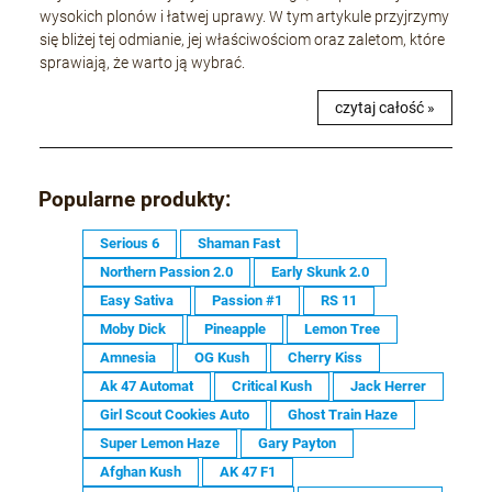
wysokich plonów i łatwej uprawy. W tym artykule przyjrzymy
się bliżej tej odmianie, jej właściwościom oraz zaletom, które
sprawiają, że warto ją wybrać.
czytaj całość »
Popularne produkty:
Serious 6
Shaman Fast
Northern Passion 2.0
Early Skunk 2.0
Easy Sativa
Passion #1
RS 11
Moby Dick
Pineapple
Lemon Tree
Amnesia
OG Kush
Cherry Kiss
Ak 47 Automat
Critical Kush
Jack Herrer
Girl Scout Cookies Auto
Ghost Train Haze
Super Lemon Haze
Gary Payton
Afghan Kush
AK 47 F1