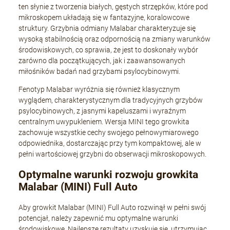
ten słynie z tworzenia białych, gęstych strzępków, które pod
mikroskopem układają się w fantazyjne, koralowcowe
struktury. Grzybnia odmiany Malabar charakteryzuje się
wysoką stabilnością oraz odpornością na zmiany warunków
środowiskowych, co sprawia, że jest to doskonały wybór
zarówno dla początkujących, jak i zaawansowanych
miłośników badań nad grzybami psylocybinowymi.
Fenotyp Malabar wyróżnia się również klasycznym
wyglądem, charakterystycznym dla tradycyjnych grzybów
psylocybinowych, z jasnymi kapeluszami i wyraźnym
centralnym uwypukleniem. Wersja MINI tego growkita
zachowuje wszystkie cechy swojego pełnowymiarowego
odpowiednika, dostarczając przy tym kompaktowej, ale w
pełni wartościowej grzybni do obserwacji mikroskopowych.
Optymalne warunki rozwoju growkita
Malabar (MINI) Full Auto
Aby growkit Malabar (MINI) Full Auto rozwinął w pełni swój
potencjał, należy zapewnić mu optymalne warunki
środowiskowe. Najlepsze rezultaty uzyskuje się, utrzymując