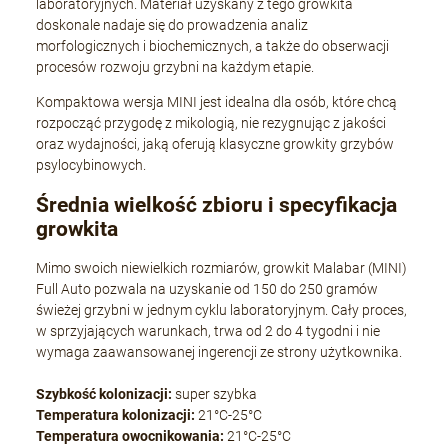
laboratoryjnych. Materiał uzyskany z tego growkita
doskonale nadaje się do prowadzenia analiz
morfologicznych i biochemicznych, a także do obserwacji
procesów rozwoju grzybni na każdym etapie.
Kompaktowa wersja MINI jest idealna dla osób, które chcą
rozpocząć przygodę z mikologią, nie rezygnując z jakości
oraz wydajności, jaką oferują klasyczne growkity grzybów
psylocybinowych.
Średnia wielkość zbioru i specyfikacja
growkita
Mimo swoich niewielkich rozmiarów, growkit Malabar (MINI)
Full Auto pozwala na uzyskanie od 150 do 250 gramów
świeżej grzybni w jednym cyklu laboratoryjnym. Cały proces,
w sprzyjających warunkach, trwa od 2 do 4 tygodni i nie
wymaga zaawansowanej ingerencji ze strony użytkownika.
Szybkość kolonizacji:
super szybka
Temperatura kolonizacji:
21°C-25°C
Temperatura owocnikowania:
21°C-25°C