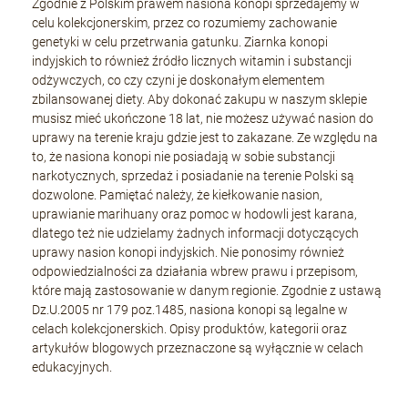
Zgodnie z Polskim prawem nasiona konopi sprzedajemy w
celu kolekcjonerskim, przez co rozumiemy zachowanie
genetyki w celu przetrwania gatunku. Ziarnka konopi
indyjskich to również źródło licznych witamin i substancji
odżywczych, co czy czyni je doskonałym elementem
zbilansowanej diety. Aby dokonać zakupu w naszym sklepie
musisz mieć ukończone 18 lat, nie możesz używać nasion do
uprawy na terenie kraju gdzie jest to zakazane. Ze względu na
to, że nasiona konopi nie posiadają w sobie substancji
narkotycznych, sprzedaż i posiadanie na terenie Polski są
dozwolone. Pamiętać należy, że kiełkowanie nasion,
uprawianie marihuany oraz pomoc w hodowli jest karana,
dlatego też nie udzielamy żadnych informacji dotyczących
uprawy nasion konopi indyjskich. Nie ponosimy również
odpowiedzialności za działania wbrew prawu i przepisom,
które mają zastosowanie w danym regionie. Zgodnie z ustawą
Dz.U.2005 nr 179 poz.1485, nasiona konopi są legalne w
celach kolekcjonerskich. Opisy produktów, kategorii oraz
artykułów blogowych przeznaczone są wyłącznie w celach
edukacyjnych.