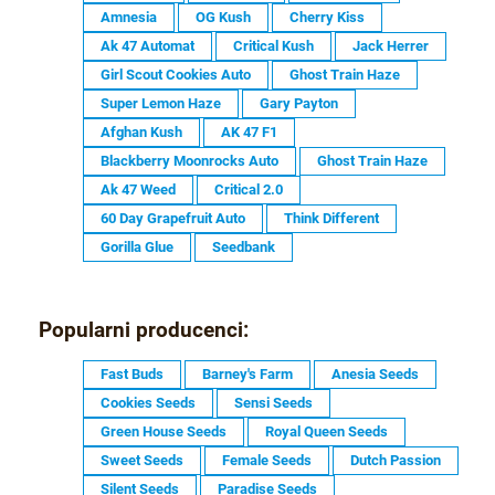
Amnesia
OG Kush
Cherry Kiss
Ak 47 Automat
Critical Kush
Jack Herrer
Girl Scout Cookies Auto
Ghost Train Haze
Super Lemon Haze
Gary Payton
Afghan Kush
AK 47 F1
Blackberry Moonrocks Auto
Ghost Train Haze
Ak 47 Weed
Critical 2.0
60 Day Grapefruit Auto
Think Different
Gorilla Glue
Seedbank
Popularni producenci:
Fast Buds
Barney's Farm
Anesia Seeds
Cookies Seeds
Sensi Seeds
Green House Seeds
Royal Queen Seeds
Sweet Seeds
Female Seeds
Dutch Passion
Silent Seeds
Paradise Seeds