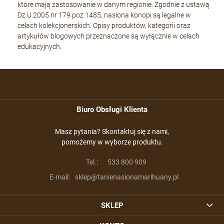
które mają zastosowanie w danym regionie. Zgodnie z ustawą
Dz.U.2005 nr 179 poz.1485, nasiona konopi są legalne w
celach kolekcjonerskich. Opisy produktów, kategorii oraz
artykułów blogowych przeznaczone są wyłącznie w celach
edukacyjnych.
Biuro Obsługi Klienta
Masz pytania? Skontaktuj się z nami,
pomożemy w wyborze produktu.
Tel.:
533 800 909
E-mail:
sklep@tanienasionamarihuany.pl
SKLEP