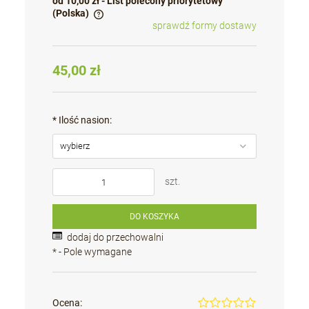
od 10,00 zł
- List polecony priorytetowy
(Polska)
sprawdź formy dostawy
Cena nie zawiera ewentualnych kosztów płatności
45,00 zł
*
Ilość nasion:
szt.
DO KOSZYKA
dodaj do przechowalni
*
- Pole wymagane
Ocena: