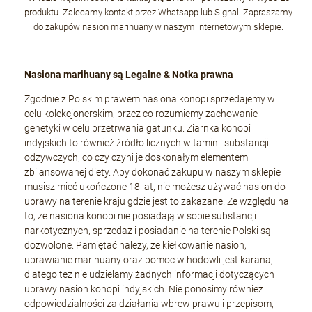
produktu. Zalecamy kontakt przez Whatsapp lub Signal. Zapraszamy
do zakupów nasion marihuany w naszym internetowym sklepie.
Nasiona marihuany są Legalne & Notka prawna
Zgodnie z Polskim prawem nasiona konopi sprzedajemy w
celu kolekcjonerskim, przez co rozumiemy zachowanie
genetyki w celu przetrwania gatunku. Ziarnka konopi
indyjskich to również źródło licznych witamin i substancji
odżywczych, co czy czyni je doskonałym elementem
zbilansowanej diety. Aby dokonać zakupu w naszym sklepie
musisz mieć ukończone 18 lat, nie możesz używać nasion do
uprawy na terenie kraju gdzie jest to zakazane. Ze względu na
to, że nasiona konopi nie posiadają w sobie substancji
narkotycznych, sprzedaż i posiadanie na terenie Polski są
dozwolone. Pamiętać należy, że kiełkowanie nasion,
uprawianie marihuany oraz pomoc w hodowli jest karana,
dlatego też nie udzielamy żadnych informacji dotyczących
uprawy nasion konopi indyjskich. Nie ponosimy również
odpowiedzialności za działania wbrew prawu i przepisom,