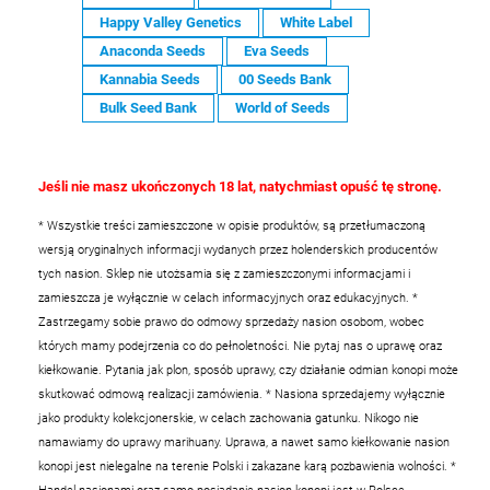
Happy Valley Genetics
White Label
Anaconda Seeds
Eva Seeds
Kannabia Seeds
00 Seeds Bank
Bulk Seed Bank
World of Seeds
Jeśli nie masz ukończonych 18 lat, natychmiast opuść tę stronę.
* Wszystkie treści zamieszczone w opisie produktów, są przetłumaczoną
wersją oryginalnych informacji wydanych przez holenderskich producentów
tych nasion. Sklep nie utożsamia się z zamieszczonymi informacjami i
zamieszcza je wyłącznie w celach informacyjnych oraz edukacyjnych.
*
Zastrzegamy sobie prawo do odmowy sprzedaży nasion osobom, wobec
których mamy podejrzenia co do pełnoletności. Nie pytaj nas o uprawę oraz
kiełkowanie. Pytania jak plon, sposób uprawy, czy działanie odmian konopi może
skutkować odmową realizacji zamówienia.
* Nasiona sprzedajemy wyłącznie
jako produkty kolekcjonerskie, w celach zachowania gatunku. Nikogo nie
namawiamy do uprawy marihuany. Uprawa, a nawet samo kiełkowanie nasion
konopi jest nielegalne na terenie Polski i zakazane karą pozbawienia wolności.
*