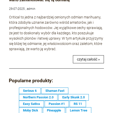
warto zainteresować się tą odmianą
29-07-2025 , admin
Critical to jedna z najbardziej cenionych odmian marihuany,
która zdobyła uznanie zarówno wśród amatorów, jak i
profesjonalnych hodowców. Jej wyjątkowe cechy sprawiają,
że jest to doskonały wybór dla każdego, kto poszukuje
wysokich plonów i łatwej uprawy. W tym artykule przyjrzymy
się bliżej tej odmianie, jej właściwościom oraz zaletom, które
sprawiają, że warto ją wybrać.
czytaj całość »
Popularne produkty:
Serious 6
Shaman Fast
Northern Passion 2.0
Early Skunk 2.0
Easy Sativa
Passion #1
RS 11
Moby Dick
Pineapple
Lemon Tree