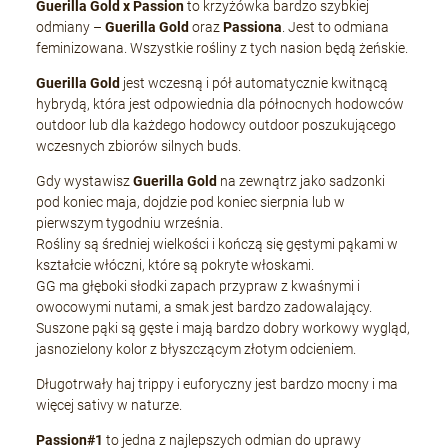
Guerilla Gold x Passion
to krzyżówka bardzo szybkiej
odmiany –
Guerilla Gold
oraz
Passiona
. Jest to odmiana
feminizowana. Wszystkie rośliny z tych nasion będą żeńskie.
Guerilla Gold
jest wczesną i pół automatycznie kwitnącą
hybrydą, która jest odpowiednia dla północnych hodowców
outdoor lub dla każdego hodowcy outdoor poszukującego
wczesnych zbiorów silnych buds.
Gdy wystawisz
Guerilla Gold
na zewnątrz jako sadzonki
pod koniec maja, dojdzie pod koniec sierpnia lub w
pierwszym tygodniu września.
Rośliny są średniej wielkości i kończą się gęstymi pąkami w
kształcie włóczni, które są pokryte włoskami.
GG ma głęboki słodki zapach przypraw z kwaśnymi i
owocowymi nutami, a smak jest bardzo zadowalający.
Suszone pąki są gęste i mają bardzo dobry workowy wygląd,
jasnozielony kolor z błyszczącym złotym odcieniem.
Długotrwały haj trippy i euforyczny jest bardzo mocny i ma
więcej sativy w naturze.
Passion#1
to jedna z najlepszych odmian do uprawy