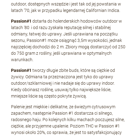
outdoor, dostępnych wszędzie i jest tak od jej powstania w
latach ’70, jak w przypadku legendarnej Californian Indica.
Passion#1
dotarła do holenderskich hodowców outdoor w
latach ’80 i od razu zyskała reputację silnej i stabilnej
odmiany, łatwej do uprawy. Jeśli uprawiana na początku
sezonu, Passion#1 może osiągnąć 3,5m wysokości, jednak
najczęściej dochodzi do 2 m. Zbiory mogą dostarczyć od 250
do 750 gram z rośliny, jeśli uprawiana w optymalnych
warunkach.
Passion#1
tworzy długie zbite buds, które są ciężkie od
żywicy. Odmiana ta przeznaczona jest tyko do uprawy
outdoor/szklarniowej i nie nadaje się do uprawy indoor.
Kiedy obcinasz roślinę, usuwaj tylko największe liście,
mniejsze liście są często pokryte żywicą.
Palenie jest miękkie i delikatne, ze świeżym cytrusowym
zapachem, następnie Passion #1 dostarcza ci silnego,
radosnego haju. Po kolejnych kilku machach poczujesz silne,
ciężkie, ale przyjemne upalenie. Poziom THC w Passion #1
wynosi około 20%, co sprawia, że jest to satysfakcjonujący