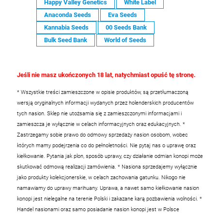
Happy Valley Genetics
White Label
Anaconda Seeds
Eva Seeds
Kannabia Seeds
00 Seeds Bank
Bulk Seed Bank
World of Seeds
Jeśli nie masz ukończonych 18 lat, natychmiast opuść tę stronę.
* Wszystkie treści zamieszczone w opisie produktów, są przetłumaczoną
wersją oryginalnych informacji wydanych przez holenderskich producentów
tych nasion. Sklep nie utożsamia się z zamieszczonymi informacjami i
zamieszcza je wyłącznie w celach informacyjnych oraz edukacyjnych.
*
Zastrzegamy sobie prawo do odmowy sprzedaży nasion osobom, wobec
których mamy podejrzenia co do pełnoletności. Nie pytaj nas o uprawę oraz
kiełkowanie. Pytania jak plon, sposób uprawy, czy działanie odmian konopi może
skutkować odmową realizacji zamówienia.
* Nasiona sprzedajemy wyłącznie
jako produkty kolekcjonerskie, w celach zachowania gatunku. Nikogo nie
namawiamy do uprawy marihuany. Uprawa, a nawet samo kiełkowanie nasion
konopi jest nielegalne na terenie Polski i zakazane karą pozbawienia wolności.
*
Handel nasionami oraz samo posiadanie nasion konopi jest w Polsce