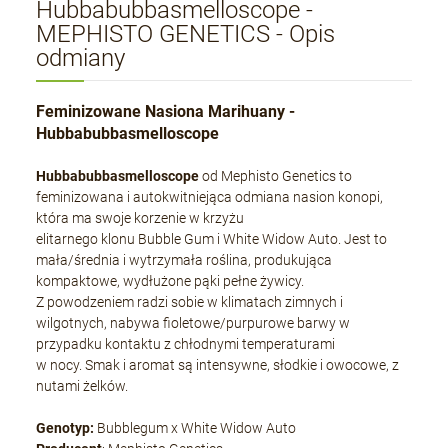
Hubbabubbasmelloscope -
MEPHISTO GENETICS - Opis
odmiany
Feminizowane Nasiona Marihuany -
Hubbabubbasmelloscope
Hubbabubbasmelloscope
od Mephisto Genetics to
feminizowana i autokwitniejąca odmiana nasion konopi,
która ma swoje korzenie w krzyżu
elitarnego klonu Bubble Gum i White Widow Auto. Jest to
mała/średnia i wytrzymała roślina, produkująca
kompaktowe, wydłużone pąki pełne żywicy.
Z powodzeniem radzi sobie w klimatach zimnych i
wilgotnych, nabywa fioletowe/purpurowe barwy w
przypadku kontaktu z chłodnymi temperaturami
w nocy. Smak i aromat są intensywne, słodkie i owocowe, z
nutami żelków.
Genotyp:
Bubblegum x White Widow Auto