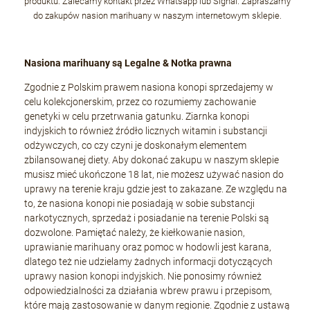
produktu. Zalecamy kontakt przez Whatsapp lub Signal. Zapraszamy
do zakupów nasion marihuany w naszym internetowym sklepie.
Nasiona marihuany są Legalne & Notka prawna
Zgodnie z Polskim prawem nasiona konopi sprzedajemy w
celu kolekcjonerskim, przez co rozumiemy zachowanie
genetyki w celu przetrwania gatunku. Ziarnka konopi
indyjskich to również źródło licznych witamin i substancji
odżywczych, co czy czyni je doskonałym elementem
zbilansowanej diety. Aby dokonać zakupu w naszym sklepie
musisz mieć ukończone 18 lat, nie możesz używać nasion do
uprawy na terenie kraju gdzie jest to zakazane. Ze względu na
to, że nasiona konopi nie posiadają w sobie substancji
narkotycznych, sprzedaż i posiadanie na terenie Polski są
dozwolone. Pamiętać należy, że kiełkowanie nasion,
uprawianie marihuany oraz pomoc w hodowli jest karana,
dlatego też nie udzielamy żadnych informacji dotyczących
uprawy nasion konopi indyjskich. Nie ponosimy również
odpowiedzialności za działania wbrew prawu i przepisom,
które mają zastosowanie w danym regionie. Zgodnie z ustawą