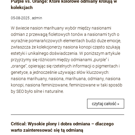
Purple vs. Orange: Które kolorowe odmiany królują w
kolekcjach
05-08-2025 , admin
W świecie nasion marihuany wybór między nasionami
odmian z przewagą fioletowych tonów a nasionami tych o
wyraźnie pomarańczowych elementach budzi duże emocje,
zwłaszcza że kolekcjonerzy nasiona konopi często szukają
estetyki i unikalnego doświadczenia. W poniższym artykule
przyjrzymy się różnicom między odmianami „purple” i
„orange”, opierając się rzetelnych informacji o pigmentach i
genetyce, a jednocześnie używając słów kluczowych:
nasiona marihuany, nasiona, marihuana, odmiany, nasiona
konopi, nasiona feminizowane, feminizowane w taki sposób
by SEO było silne i naturalne.
czytaj całość »
Critical: Wysokie plony i dobra odmiana – dlaczego
warto zainteresować się tą odmianą