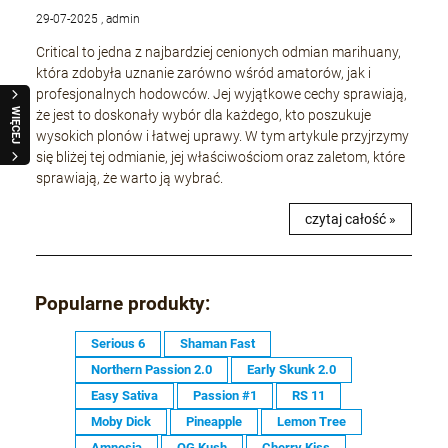
29-07-2025 , admin
Critical to jedna z najbardziej cenionych odmian marihuany,
która zdobyła uznanie zarówno wśród amatorów, jak i
profesjonalnych hodowców. Jej wyjątkowe cechy sprawiają,
WIĘCEJ
że jest to doskonały wybór dla każdego, kto poszukuje
wysokich plonów i łatwej uprawy. W tym artykule przyjrzymy
się bliżej tej odmianie, jej właściwościom oraz zaletom, które
sprawiają, że warto ją wybrać.
czytaj całość »
Popularne produkty:
Serious 6
Shaman Fast
Northern Passion 2.0
Early Skunk 2.0
Easy Sativa
Passion #1
RS 11
Moby Dick
Pineapple
Lemon Tree
Amnesia
OG Kush
Cherry Kiss