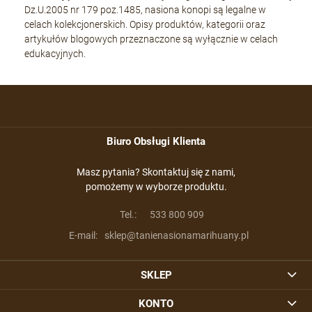
Dz.U.2005 nr 179 poz.1485, nasiona konopi są legalne w
celach kolekcjonerskich. Opisy produktów, kategorii oraz
artykułów blogowych przeznaczone są wyłącznie w celach
edukacyjnych.
Biuro Obsługi Klienta
Masz pytania? Skontaktuj się z nami,
pomożemy w wyborze produktu.
Tel.:
533 800 909
E-mail:
sklep@tanienasionamarihuany.pl
SKLEP
KONTO