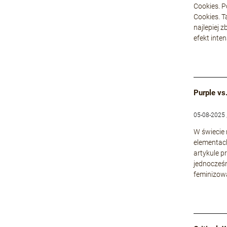
Cookies. P
Cookies. T
najlepiej 
efekt inte
Purple vs
05-08-2025 
W świecie
elementach
artykule p
jednocześn
feminizowa