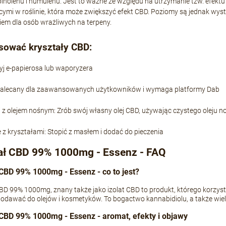
rpinolenu i humulenu. Jest to ważne ze względu na utrzymanie tzw. efekt
ymi w roślinie, która może zwiększyć efekt CBD. Poziomy są jednak wyst
em dla osób wrażliwych na terpeny.
sować kryształy CBD:
yj e-papierosa lub waporyzera
Zalecany dla zaawansowanych użytkowników i wymaga platformy Dab
z olejem nośnym: Zrób swój własny olej CBD, używając czystego oleju 
z kryształami: Stopić z masłem i dodać do pieczenia
ał CBD 99% 1000mg - Essenz - FAQ
 CBD 99% 1000mg - Essenz - co to jest?
BD 99% 1000mg, znany także jako izolat CBD to produkt, którego korzys
odawać do olejów i kosmetyków. To bogactwo kannabidiolu, a także wiel
 CBD 99% 1000mg - Essenz - aromat, efekty i objawy