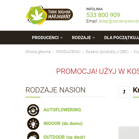
INFOLINIA:
533 800 909
Email:
sklep@tanienasiona
PRODUCENCI
RODZAJE
DLA POCZĄTKUJ
Strona główna
PRODUCENCI
Essenz (produkty z CBD)
Kr
PROMOCJA! UŻYJ W KO
RODZAJE NASION
K
AUTOFLOWERING
INDOOR (do domu)
OUTDOOR (na dwór)