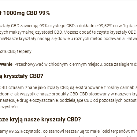
ał 1000mg CBD 99%
ztały CBD zawierają 99% czystego CBD a dokładnie 99,52% co w 1g daje
ych maksymalnej czystości CBD. Możesz dodać te czyste kryształy CBD 
enia!Nasze kryształy nadają się do wielu różnych metod podawania i łatw
,52% CBD, terpeny
ywanie
: Przechowywać w chłodnym, ciemnym miejscu, poza zasięgiem dz
 kryształy CBD?
CBD, czasami znane jako izolaty CBD, są ekstrahowane z rośliny cannabis
dobnie jak wszystkie nasze produkty CBD, CBD stosowany w naszych kry
następuje drugie oczyszczanie, oddzielające CBD od pozostałych pozos
czystości.
cze kryją nasze kryształy CBD?
gamy 99,52% czystości, co stanowi reszta? Są to małe ilości terpenów: mirc