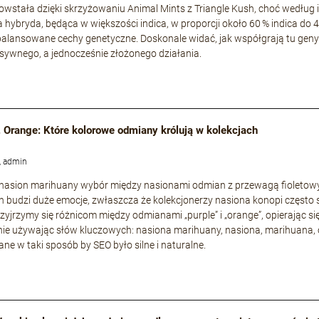
owstała dzięki skrzyżowaniu Animal Mints z Triangle Kush, choć według i
a hybryda, będąca w większości indica, w proporcji około 60 % indica do 
zbalansowane cechy genetyczne. Doskonale widać, jak współgrają tu geny s
nsywnego, a jednocześnie złożonego działania.
. Orange: Które kolorowe odmiany królują w kolekcjach
, admin
 nasion marihuany wybór między nasionami odmian z przewagą fioleto
 budzi duże emocje, zwłaszcza że kolekcjonerzy nasiona konopi często 
rzyjrzymy się różnicom między odmianami „purple” i „orange”, opierając si
ie używając słów kluczowych: nasiona marihuany, nasiona, marihuana, 
ne w taki sposób by SEO było silne i naturalne.