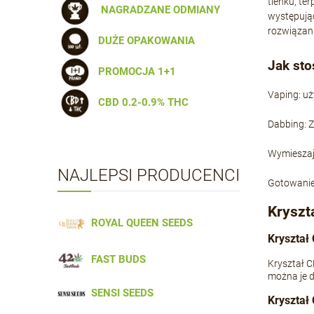
tlenku, te
NAGRADZANE ODMIANY
występując
rozwiązani
DUŻE OPAKOWANIA
Jak sto
PROMOCJA 1+1
Vaping: uż
CBD 0.2-0.9% THC
Dabbing: 
Wymieszaj 
NAJLEPSI PRODUCENCI
Gotowanie 
Kryszt
ROYAL QUEEN SEEDS
Kryształ
FAST BUDS
Kryształ C
można je d
SENSI SEEDS
Kryształ