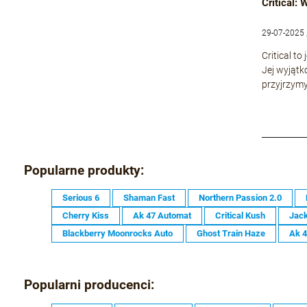
Critical:
29-07-2025 
Critical t
Jej wyjątk
przyjrzymy
Popularne produkty:
Serious 6
Shaman Fast
Northern Passion 2.0
Cherry Kiss
Ak 47 Automat
Critical Kush
Jack
Blackberry Moonrocks Auto
Ghost Train Haze
Ak 
Popularni producenci: