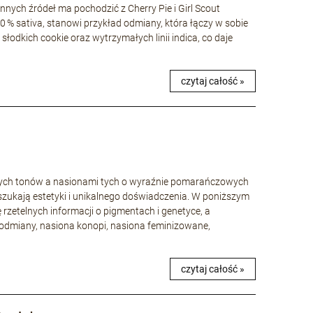
nnych źródeł ma pochodzić z Cherry Pie i Girl Scout
40 % sativa, stanowi przykład odmiany, która łączy w sobie
łodkich cookie oraz wytrzymałych linii indica, co daje
czytaj całość »
wych tonów a nasionami tych o wyraźnie pomarańczowych
szukają estetyki i unikalnego doświadczenia. W poniższym
ę rzetelnych informacji o pigmentach i genetyce, a
odmiany, nasiona konopi, nasiona feminizowane,
czytaj całość »