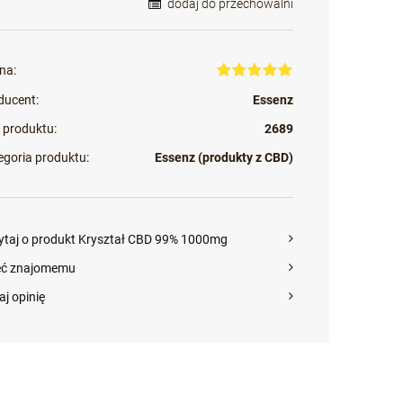
dodaj do przechowalni
na:
ducent:
Essenz
 produktu:
2689
egoria produktu:
Essenz (produkty z CBD)
ytaj o produkt Kryształ CBD 99% 1000mg
eć znajomemu
aj opinię