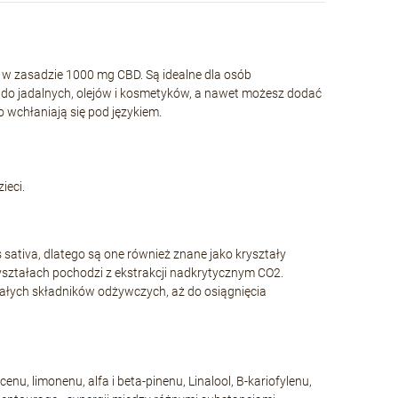
 w zasadzie 1000 mg CBD. Są idealne dla osób
do jadalnych, olejów i kosmetyków, a nawet możesz dodać
o wchłaniają się pod językiem.
ieci.
 sativa, dlatego są one również znane jako kryształy
ształach pochodzi z ekstrakcji nadkrytycznym CO2.
tałych składników odżywczych, aż do osiągnięcia
enu, limonenu, alfa i beta-pinenu, Linalool, B-kariofylenu,