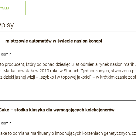
YŚLIJ
wpisy
 – mistrzowie automatów w świecie nasion konopi
, admin
to producent, który od ponad dziesięciu lat odmienia rynek nasion mari
h. Marka powstała w 2010 roku w Stanach Zjednoczonych, stworzona p
cz dzięki jasnej wizji – „szybko i w topowej jakości” – w krótkim czasie
Cake – słodka klasyka dla wymagających kolekcjonerów
, admin
ke to odmiana marihuany o imponujących korzeniach genetycznych, częs