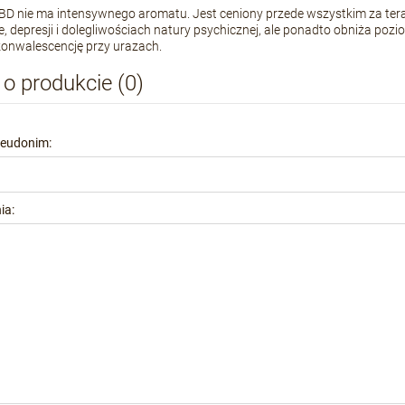
BD nie ma intensywnego aromatu. Jest ceniony przede wszystkim za terap
ie, depresji i dolegliwościach natury psychicznej, ale ponadto obniża po
konwalescencję przy urazach.
 o produkcie (0)
seudonim:
ia: