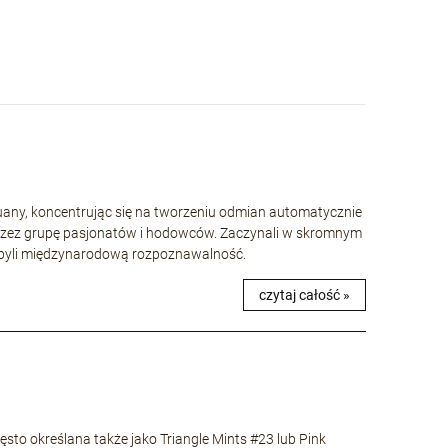
huany, koncentrując się na tworzeniu odmian automatycznie
rzez grupę pasjonatów i hodowców. Zaczynali w skromnym
 zdobyli międzynarodową rozpoznawalność.
czytaj całość »
to określana także jako Triangle Mints #23 lub Pink