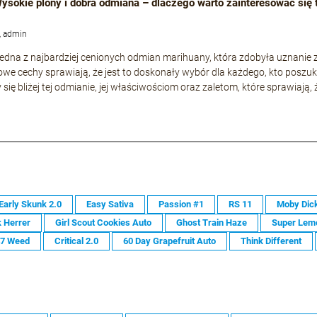
 Wysokie plony i dobra odmiana – dlaczego warto zainteresować się
, admin
o jedna z najbardziej cenionych odmian marihuany, która zdobyła uznani
owe cechy sprawiają, że jest to doskonały wybór dla każdego, kto poszuk
 się bliżej tej odmianie, jej właściwościom oraz zaletom, które sprawiają,
Early Skunk 2.0
Easy Sativa
Passion #1
RS 11
Moby Dic
 Herrer
Girl Scout Cookies Auto
Ghost Train Haze
Super Lem
47 Weed
Critical 2.0
60 Day Grapefruit Auto
Think Different