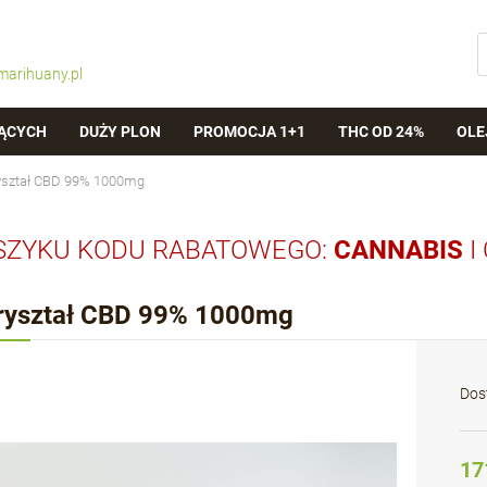
marihuany.pl
ĄCYCH
DUŻY PLON
PROMOCJA 1+1
THC OD 24%
OLE
yształ CBD 99% 1000mg
SZYKU KODU RABATOWEGO:
CANNABIS
I
ryształ CBD 99% 1000mg
Dos
17