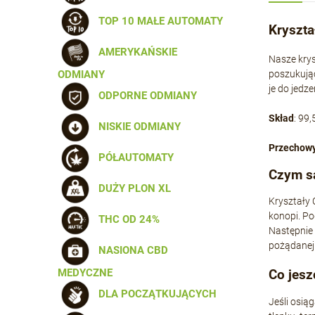
TOP 10 MAŁE AUTOMATY
Kryszt
AMERYKAŃSKIE
Nasze krys
ODMIANY
poszukując
je do jedz
ODPORNE ODMIANY
Skład
: 99
NISKIE ODMIANY
Przechow
PÓŁAUTOMATY
Czym są
DUŻY PLON XL
Kryształy 
konopi. Po
THC OD 24%
Następnie 
pożądanej 
NASIONA CBD
MEDYCZNE
Co jesz
DLA POCZĄTKUJĄCYCH
Jeśli osią