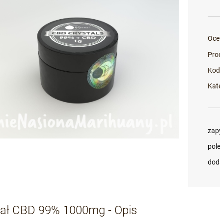
Oce
Pro
Kod
Kat
zap
pol
dod
tał CBD 99% 1000mg - Opis