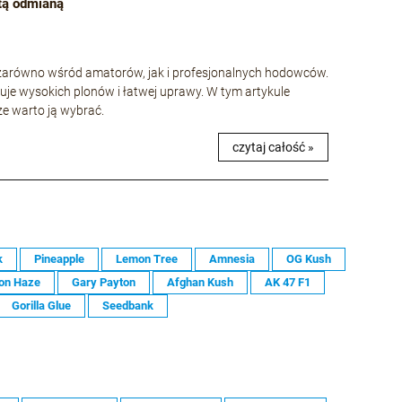
 tą odmianą
e zarówno wśród amatorów, jak i profesjonalnych hodowców.
uje wysokich plonów i łatwej uprawy. W tym artykule
 że warto ją wybrać.
czytaj całość »
k
Pineapple
Lemon Tree
Amnesia
OG Kush
on Haze
Gary Payton
Afghan Kush
AK 47 F1
Gorilla Glue
Seedbank