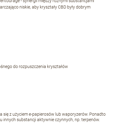
u entourage - synergii między różnymi substancjami
arczająco niskie, aby kryształy CBD były dobrym
nośnego do rozpuszczenia kryształów
ta się z użyciem e-papierosów lub waporyzerów. Ponadto
u innych substancji aktywnie czynnych, np. terpenów.