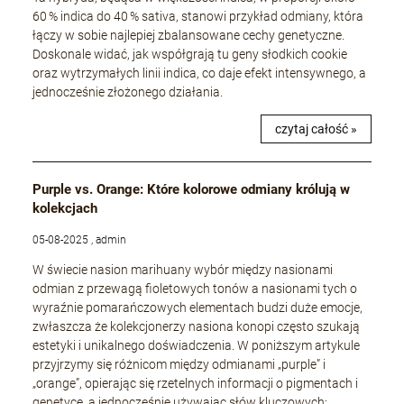
60 % indica do 40 % sativa, stanowi przykład odmiany, która
łączy w sobie najlepiej zbalansowane cechy genetyczne.
Doskonale widać, jak współgrają tu geny słodkich cookie
oraz wytrzymałych linii indica, co daje efekt intensywnego, a
jednocześnie złożonego działania.
czytaj całość »
Purple vs. Orange: Które kolorowe odmiany królują w
kolekcjach
05-08-2025 , admin
W świecie nasion marihuany wybór między nasionami
odmian z przewagą fioletowych tonów a nasionami tych o
wyraźnie pomarańczowych elementach budzi duże emocje,
zwłaszcza że kolekcjonerzy nasiona konopi często szukają
estetyki i unikalnego doświadczenia. W poniższym artykule
przyjrzymy się różnicom między odmianami „purple” i
„orange”, opierając się rzetelnych informacji o pigmentach i
genetyce, a jednocześnie używając słów kluczowych: