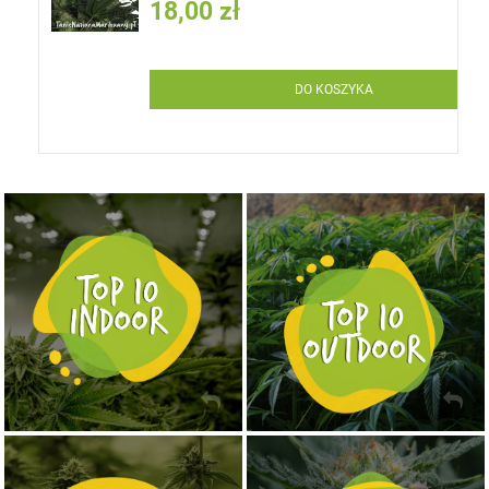
18,00 zł
DO KOSZYKA
NASIONA MARIHUANY TOP 10 OUTDOOR
NASIONA MARIHUANY TOP 10 INDOOR
KUP TERAZ
KUP TERAZ
NASIONA MARIHUANY TOP 10 AUTOFLOWERING
MOCNE ODMIANY MARIHUANY THC OD 24 - 37%
KUP TERAZ
KUP TERAZ