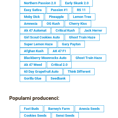
Northern Passion 2.0
Early Skunk 2.0
Easy Sativa
Passion #1
RS 11
Moby Dick
Pineapple
Lemon Tree
Amnesia
OG Kush
Cherry Kiss
Ak 47 Automat
Critical Kush
Jack Herrer
Girl Scout Cookies Auto
Ghost Train Haze
Super Lemon Haze
Gary Payton
Afghan Kush
AK 47 F1
Blackberry Moonrocks Auto
Ghost Train Haze
Ak 47 Weed
Critical 2.0
60 Day Grapefruit Auto
Think Different
Gorilla Glue
Seedbank
Popularni producenci:
Fast Buds
Barney's Farm
Anesia Seeds
Cookies Seeds
Sensi Seeds