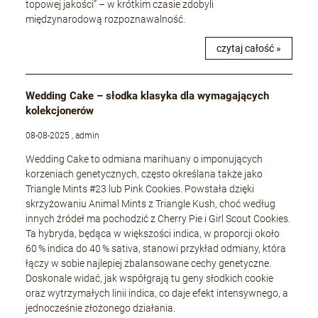
topowej jakości” – w krótkim czasie zdobyli
międzynarodową rozpoznawalność.
czytaj całość »
Wedding Cake – słodka klasyka dla wymagających
kolekcjonerów
08-08-2025 , admin
Wedding Cake to odmiana marihuany o imponujących
korzeniach genetycznych, często określana także jako
Triangle Mints #23 lub Pink Cookies. Powstała dzięki
skrzyżowaniu Animal Mints z Triangle Kush, choć według
innych źródeł ma pochodzić z Cherry Pie i Girl Scout Cookies.
Ta hybryda, będąca w większości indica, w proporcji około
60 % indica do 40 % sativa, stanowi przykład odmiany, która
łączy w sobie najlepiej zbalansowane cechy genetyczne.
Doskonale widać, jak współgrają tu geny słodkich cookie
oraz wytrzymałych linii indica, co daje efekt intensywnego, a
jednocześnie złożonego działania.