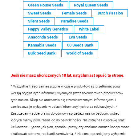
Green House Seeds
Royal Queen Seeds
Sweet Seeds
Female Seeds
Dutch Passion
Silent Seeds
Paradise Seeds
Happy Valley Genetics
White Label
Anaconda Seeds
Eva Seeds
Kannabia Seeds
00 Seeds Bank
Bulk Seed Bank
World of Seeds
Jeśli nie masz ukończonych 18 lat, natychmiast opuść tę stronę.
* Wszystkie treści zamieszczone w opisie produktów, są przetłumaczoną
wersją oryginalnych informacji wydanych przez holenderskich producentów
tych nasion. Sklep nie utożsamia się z zamieszczonymi informacjami i
zamieszcza je wyłącznie w celach informacyjnych oraz edukacyjnych.
*
Zastrzegamy sobie prawo do odmowy sprzedaży nasion osobom, wobec
których mamy podejrzenia co do pełnoletności. Nie pytaj nas o uprawę oraz
kiełkowanie. Pytania jak plon, sposób uprawy, czy działanie odmian konopi może
skutkować odmową realizacji zamówienia.
* Nasiona sprzedajemy wyłącznie