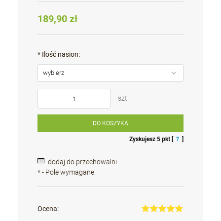
189,90 zł
*
Ilość nasion:
szt.
DO KOSZYKA
Zyskujesz
5
pkt [
?
]
dodaj do przechowalni
*
- Pole wymagane
Ocena: