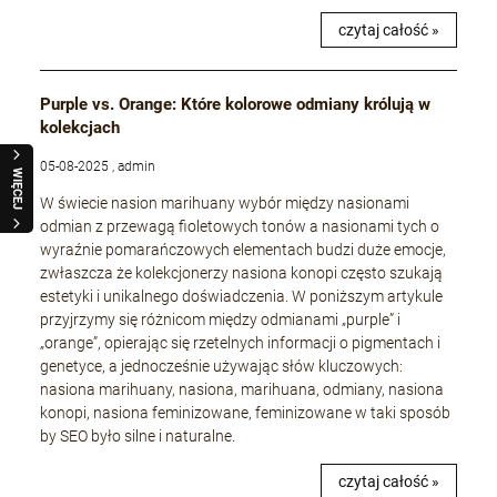
czytaj całość »
Purple vs. Orange: Które kolorowe odmiany królują w
kolekcjach
05-08-2025 , admin
WIĘCEJ
W świecie nasion marihuany wybór między nasionami
odmian z przewagą fioletowych tonów a nasionami tych o
wyraźnie pomarańczowych elementach budzi duże emocje,
zwłaszcza że kolekcjonerzy nasiona konopi często szukają
estetyki i unikalnego doświadczenia. W poniższym artykule
przyjrzymy się różnicom między odmianami „purple” i
„orange”, opierając się rzetelnych informacji o pigmentach i
genetyce, a jednocześnie używając słów kluczowych:
nasiona marihuany, nasiona, marihuana, odmiany, nasiona
konopi, nasiona feminizowane, feminizowane w taki sposób
by SEO było silne i naturalne.
czytaj całość »