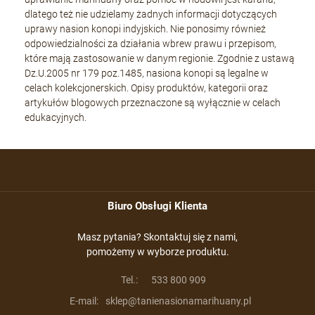
dlatego też nie udzielamy żadnych informacji dotyczących
uprawy nasion konopi indyjskich. Nie ponosimy również
odpowiedzialności za działania wbrew prawu i przepisom,
które mają zastosowanie w danym regionie. Zgodnie z ustawą
Dz.U.2005 nr 179 poz.1485, nasiona konopi są legalne w
celach kolekcjonerskich. Opisy produktów, kategorii oraz
artykułów blogowych przeznaczone są wyłącznie w celach
edukacyjnych.
Biuro Obsługi Klienta
Masz pytania? Skontaktuj się z nami,
pomożemy w wyborze produktu.
Tel.:
533 800 909
E-mail:
sklep@tanienasionamarihuany.pl