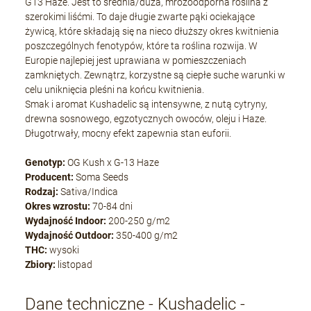
G13 Haze. Jest to średnia/duża, mrozoodporna roślina z
szerokimi liśćmi. To daje długie zwarte pąki ociekające
żywicą, które składają się na nieco dłuższy okres kwitnienia
poszczególnych fenotypów, które ta roślina rozwija. W
Europie najlepiej jest uprawiana w pomieszczeniach
zamkniętych. Zewnątrz, korzystne są ciepłe suche warunki w
celu uniknięcia pleśni na końcu kwitnienia.
Smak i aromat Kushadelic są intensywne, z nutą cytryny,
drewna sosnowego, egzotycznych owoców, oleju i Haze.
Długotrwały, mocny efekt zapewnia stan euforii.
Genotyp:
OG Kush x G-13 Haze
Producent:
Soma Seeds
Rodzaj:
Sativa/Indica
Okres wzrostu:
70-84 dni
Wydajność Indoor:
200-250 g/m2
Wydajność Outdoor:
350-400 g/m2
THC:
wysoki
Zbiory:
listopad
Dane techniczne - Kushadelic -