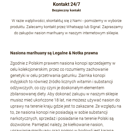
Kontakt 24/7
Bezpieczny kontakt
W razie wątpliwości, skontaktuj się z Nami - pomożemy w wyborze
produktu. Zalecamy kontakt przez Whatsapp lub Signal. Zapraszamy
do zakupów nasion marihuany w naszym internetowym sklepie.
Nasiona marihuany są Legalne & Notka prawna
Zgodnie z Polskim prawem nasiona konopi sprzedajemy w
celu kolekcjonerskim, przez co rozumiemy zachowanie
genetyki w celu przetrwania gatunku. Ziarnka konopi
indyjskich to również źródło licznych witamin i substancji
odżywczych, co czy czyni je doskonałym elementem
zbilansowanej diety. Aby dokonać zakupu w naszym sklepie
musisz mieć ukończone 18 lat, nie możesz używać nasion do
uprawy na terenie kraju gdzie jest to zakazane. Ze względu na
to, że nasiona konopi nie posiadają w sobie substancji
narkotycznych, sprzedaż i posiadanie na terenie Polski są
dozwolone. Pamiętać należy, że kiełkowanie nasion,
uprawianie marihuany oraz pomoc w hodowli jest karana,