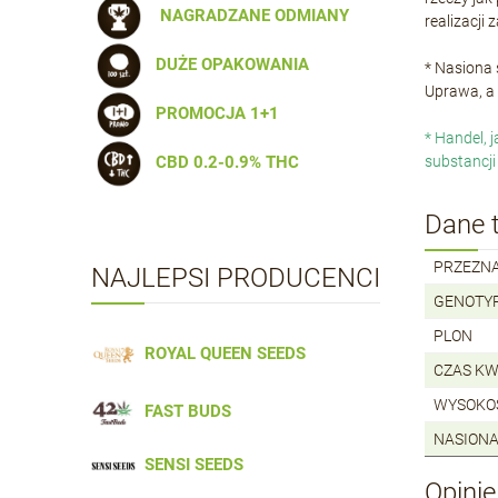
NAGRADZANE ODMIANY
realizacji
DUŻE OPAKOWANIA
* Nasiona
Uprawa, a 
PROMOCJA 1+1
* Handel, 
substancji
CBD 0.2-0.9% THC
Dane 
PRZEZN
NAJLEPSI PRODUCENCI
GENOTY
PLON
ROYAL QUEEN SEEDS
CZAS KW
WYSOKO
FAST BUDS
NASIONA
SENSI SEEDS
Opinie