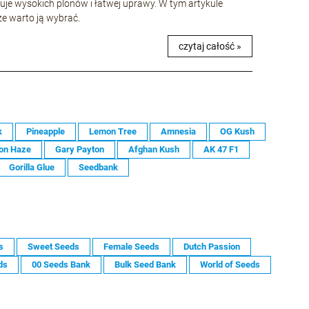
uje wysokich plonów i łatwej uprawy. W tym artykule
 że warto ją wybrać.
czytaj całość »
k
Pineapple
Lemon Tree
Amnesia
OG Kush
on Haze
Gary Payton
Afghan Kush
AK 47 F1
Gorilla Glue
Seedbank
s
Sweet Seeds
Female Seeds
Dutch Passion
ds
00 Seeds Bank
Bulk Seed Bank
World of Seeds