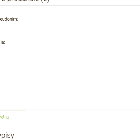
seudonim:
ia:
YŚLIJ
wpisy