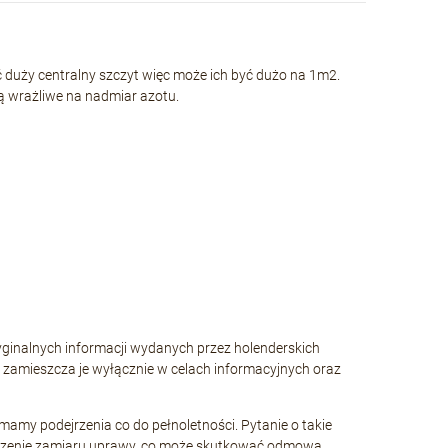
ać duży centralny szczyt więc może ich być dużo na 1m2.
ą wrażliwe na nadmiar azotu.
yginalnych informacji wydanych przez holenderskich
i zamieszcza je wyłącznie w celach informacyjnych oraz
my podejrzenia co do pełnoletności. Pytanie o takie
dejrzenie zamiaru uprawy, co może skutkować odmową