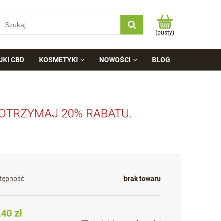
(pusty)
JKI CBD
KOSMETYKI
NOWOŚCI
BLOG
 OTRZYMAJ 20% RABATU.
tępność:
brak towaru
,40 zł