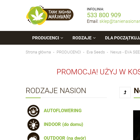
INFOLINIA:
533 800 909
Email:
sklep@tanienasiona
PRODUCENCI
RODZAJE
DLA POCZĄTKUJ
Strona główna
PRODUCENCI
Eva Seeds
Nexus - EVA SE
PROMOCJA! UŻYJ W KO
RODZAJE NASION
N
AUTOFLOWERING
INDOOR (do domu)
OUTDOOR (na dwór)