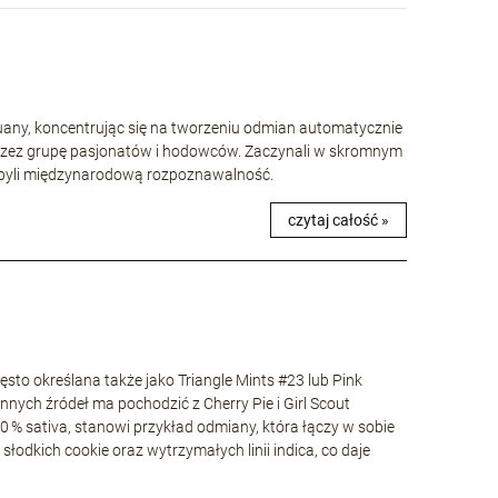
huany, koncentrując się na tworzeniu odmian automatycznie
rzez grupę pasjonatów i hodowców. Zaczynali w skromnym
 zdobyli międzynarodową rozpoznawalność.
czytaj całość »
to określana także jako Triangle Mints #23 lub Pink
nnych źródeł ma pochodzić z Cherry Pie i Girl Scout
40 % sativa, stanowi przykład odmiany, która łączy w sobie
łodkich cookie oraz wytrzymałych linii indica, co daje