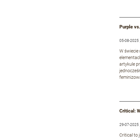
Purple vs
05-08-2025 
W świecie
elementach
artykule p
jednocześn
feminizowa
Critical:
29-07-2025 
Critical t