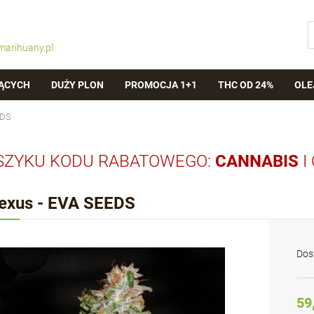
marihuany.pl
ĄCYCH
DUŻY PLON
PROMOCJA 1+1
THC OD 24%
OLE
EDS
SZYKU KODU RABATOWEGO:
CANNABIS
I
exus - EVA SEEDS
Dos
59