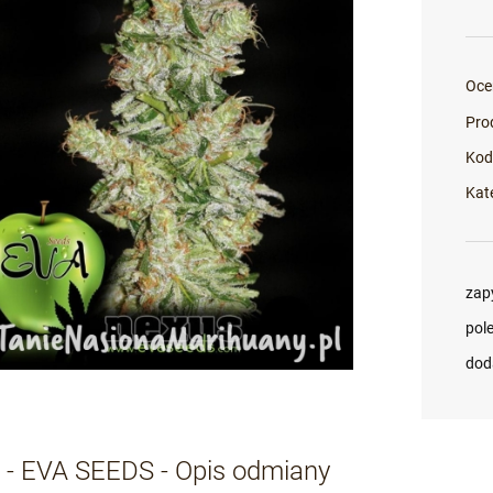
Oce
Pro
Kod
Kat
zap
pol
dod
 - EVA SEEDS - Opis odmiany