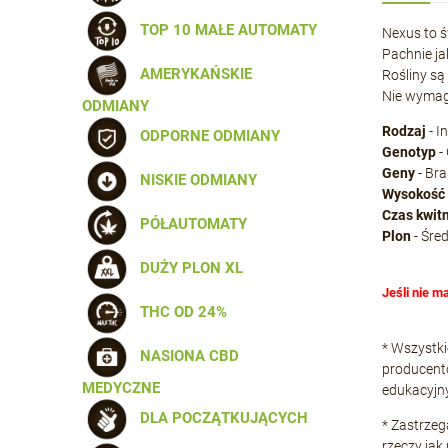
TOP 10 MAŁE AUTOMATY
Nexus to 
Pachnie ja
AMERYKAŃSKIE
Rośliny są
Nie wymaga
ODMIANY
Rodzaj
- I
ODPORNE ODMIANY
Genotyp
-
Geny
- Bra
NISKIE ODMIANY
Wysokość
Czas kwit
PÓŁAUTOMATY
Plon
- Śre
DUŻY PLON XL
Jeśli nie m
THC OD 24%
* Wszystki
NASIONA CBD
producentó
MEDYCZNE
edukacyjn
DLA POCZĄTKUJĄCYCH
* Zastrze
rzeczy jak