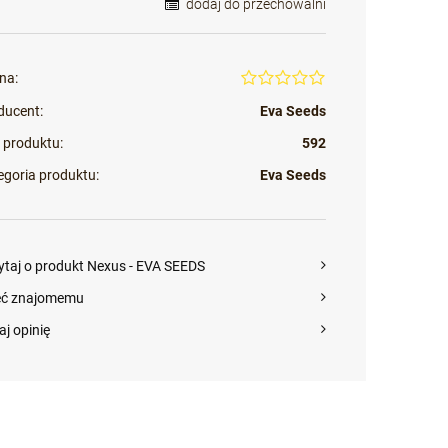
dodaj do przechowalni
na:
ducent:
Eva Seeds
 produktu:
592
egoria produktu:
Eva Seeds
ytaj o produkt Nexus - EVA SEEDS
eć znajomemu
aj opinię