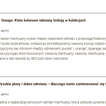
. Orange: Które kolorowe odmiany królują w kolekcjach
, admin
 nasion marihuany wybór między nasionami odmian z przewagą fioleto
 budzi duże emocje, zwłaszcza że kolekcjonerzy nasiona konopi często 
rzyjrzymy się różnicom między odmianami „purple” i „orange”, opierając si
ie używając słów kluczowych: nasiona marihuany, nasiona, marihuana, 
ne w taki sposób by SEO było silne i naturalne.
 Wysokie plony i dobra odmiana – dlaczego warto zainteresować się
, admin
o jedna z najbardziej cenionych odmian marihuany, która zdobyła uznani