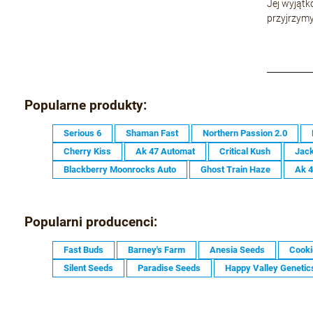
Jej wyjątk
przyjrzymy
Popularne produkty:
Serious 6
Shaman Fast
Northern Passion 2.0
Cherry Kiss
Ak 47 Automat
Critical Kush
Jack
Blackberry Moonrocks Auto
Ghost Train Haze
Ak 
Popularni producenci:
Fast Buds
Barney's Farm
Anesia Seeds
Cooki
Silent Seeds
Paradise Seeds
Happy Valley Genetic