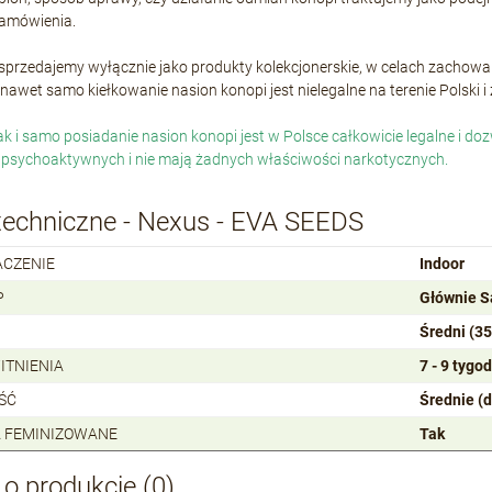
 zamówienia.
 sprzedajemy wyłącznie jako produkty kolekcjonerskie, w celach zacho
nawet samo kiełkowanie nasion konopi jest nielegalne na terenie Polski 
jak i samo posiadanie nasion konopi jest w Polsce całkowicie legalne i 
 psychoaktywnych i nie mają żadnych właściwości narkotycznych.
techniczne - Nexus - EVA SEEDS
ACZENIE
Indoor
P
Głównie S
Średni (3
ITNIENIA
7 - 9 tygod
ŚĆ
Średnie (
 FEMINIZOWANE
Tak
 o produkcie (0)