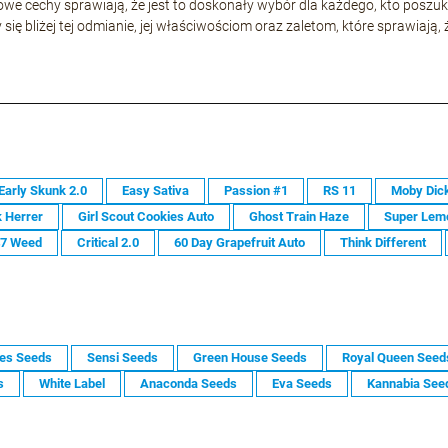
owe cechy sprawiają, że jest to doskonały wybór dla każdego, kto poszuk
 się bliżej tej odmianie, jej właściwościom oraz zaletom, które sprawiają,
Early Skunk 2.0
Easy Sativa
Passion #1
RS 11
Moby Dic
 Herrer
Girl Scout Cookies Auto
Ghost Train Haze
Super Lem
47 Weed
Critical 2.0
60 Day Grapefruit Auto
Think Different
es Seeds
Sensi Seeds
Green House Seeds
Royal Queen Seed
s
White Label
Anaconda Seeds
Eva Seeds
Kannabia See