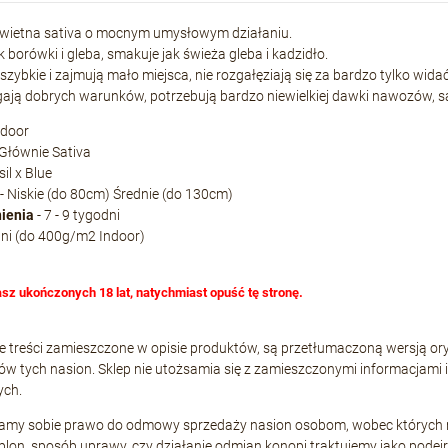
świetna sativa o mocnym umysłowym działaniu.
k borówki i gleba, smakuje jak świeża gleba i kadzidło.
 szybkie i zajmują mało miejsca, nie rozgałęziają się za bardzo tylko wid
ją dobrych warunków, potrzebują bardzo niewielkiej dawki nawozów, s
ndoor
 Głównie Sativa
sil x Blue
- Niskie (do 80cm) Średnie (do 130cm)
nienia
- 7 - 9 tygodni
dni (do 400g/m2 Indoor)
asz ukończonych 18 lat, natychmiast opuść tę stronę.
e treści zamieszczone w opisie produktów, są przetłumaczoną wersją or
w tych nasion. Sklep nie utożsamia się z zamieszczonymi informacjami 
ych.
gamy sobie prawo do odmowy sprzedaży nasion osobom, wobec których ma
 plon, sposób uprawy, czy działanie odmian konopi traktujemy jako po