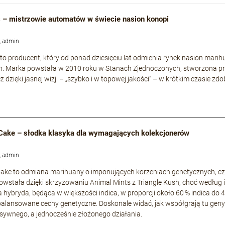
 – mistrzowie automatów w świecie nasion konopi
, admin
to producent, który od ponad dziesięciu lat odmienia rynek nasion mari
h. Marka powstała w 2010 roku w Stanach Zjednoczonych, stworzona p
cz dzięki jasnej wizji – „szybko i w topowej jakości” – w krótkim czasie
Cake – słodka klasyka dla wymagających kolekcjonerów
, admin
ke to odmiana marihuany o imponujących korzeniach genetycznych, częs
owstała dzięki skrzyżowaniu Animal Mints z Triangle Kush, choć według i
a hybryda, będąca w większości indica, w proporcji około 60 % indica do 
zbalansowane cechy genetyczne. Doskonale widać, jak współgrają tu geny s
nsywnego, a jednocześnie złożonego działania.