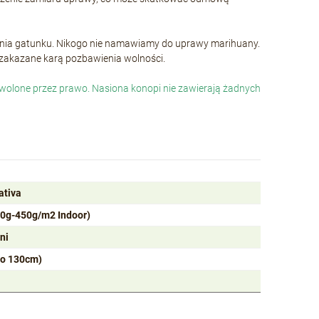
wania gatunku. Nikogo nie namawiamy do uprawy marihuany.
i zakazane karą pozbawienia wolności.
dozwolone przez prawo. Nasiona konopi nie zawierają żadnych
ativa
50g-450g/m2 Indoor)
ni
do 130cm)