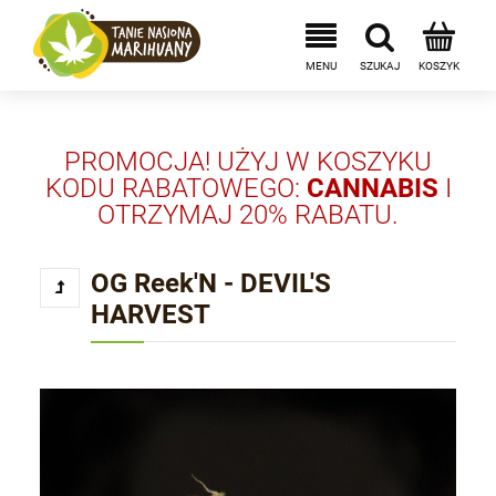
PROMOCJA! UŻYJ W KOSZYKU
KODU RABATOWEGO:
CANNABIS
I
OTRZYMAJ 20% RABATU.
OG Reek'N - DEVIL'S
HARVEST