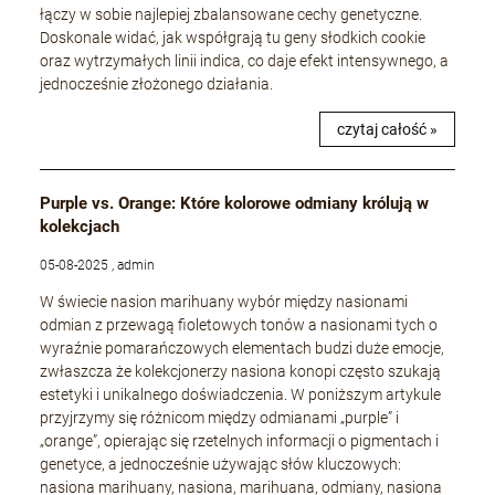
łączy w sobie najlepiej zbalansowane cechy genetyczne.
Doskonale widać, jak współgrają tu geny słodkich cookie
oraz wytrzymałych linii indica, co daje efekt intensywnego, a
jednocześnie złożonego działania.
czytaj całość »
Purple vs. Orange: Które kolorowe odmiany królują w
kolekcjach
05-08-2025 , admin
W świecie nasion marihuany wybór między nasionami
odmian z przewagą fioletowych tonów a nasionami tych o
wyraźnie pomarańczowych elementach budzi duże emocje,
zwłaszcza że kolekcjonerzy nasiona konopi często szukają
estetyki i unikalnego doświadczenia. W poniższym artykule
przyjrzymy się różnicom między odmianami „purple” i
„orange”, opierając się rzetelnych informacji o pigmentach i
genetyce, a jednocześnie używając słów kluczowych:
nasiona marihuany, nasiona, marihuana, odmiany, nasiona