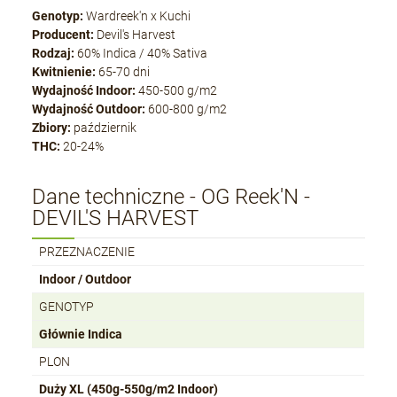
Genotyp:
Wardreek'n x Kuchi
Producent:
Devil's Harvest
Rodzaj:
60% Indica / 40% Sativa
Kwitnienie:
65-70 dni
Wydajność Indoor:
450-500 g/m2
Wydajność Outdoor:
600-800 g/m2
Zbiory:
październik
THC:
20-24%
Dane techniczne - OG Reek'N -
DEVIL'S HARVEST
PRZEZNACZENIE
Indoor / Outdoor
GENOTYP
Głównie Indica
PLON
Duży XL (450g-550g/m2 Indoor)