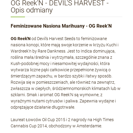
OG Reek'N - DEVIL'S HARVEST -
Opis odmiany
Feminizowane Nasiona Marihuany - OG Reek'N
OG Reek'N
od Devil's Harvest Seeds to feminizowane
nasiona konopi, które mają swoje korzenie w krzyżu Kuchi i
Wardreek'n by Rare Dankness. Jest to Indica dominująca,
roślina mała/średnia i wytrzymała, szczególnie znana z
Kush-podobnej mocy i niesamowitej wydajności, która
wytwarza liczne pąki całkowicie przepełnione żywicą o
śmierdzącym zapachu, w bardzo szybki i łatwy sposób.
Rozwija się w pomieszczeniach, ale również na zewnątrz,
zwłaszcza w ciepłych, śródziemnomorskich klimatach lub w
szklarni. Smak i aromat OG Reek'N są wymowne, z
wyraźnymi nutami cytrusów i paliwa. Zapewnia wydajne i
odprężające działanie długotrwałe.
Laureat Łowców Oil Cup 2015 i 2 nagrody na High Times
Cannabis Cup 2014, obchodzony w Amsterdamie.