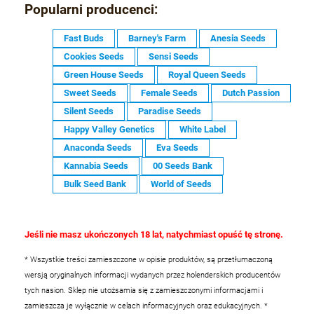
Popularni producenci:
Fast Buds
Barney's Farm
Anesia Seeds
Cookies Seeds
Sensi Seeds
Green House Seeds
Royal Queen Seeds
Sweet Seeds
Female Seeds
Dutch Passion
Silent Seeds
Paradise Seeds
Happy Valley Genetics
White Label
Anaconda Seeds
Eva Seeds
Kannabia Seeds
00 Seeds Bank
Bulk Seed Bank
World of Seeds
Jeśli nie masz ukończonych 18 lat, natychmiast opuść tę stronę.
* Wszystkie treści zamieszczone w opisie produktów, są przetłumaczoną
wersją oryginalnych informacji wydanych przez holenderskich producentów
tych nasion. Sklep nie utożsamia się z zamieszczonymi informacjami i
zamieszcza je wyłącznie w celach informacyjnych oraz edukacyjnych.
*