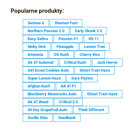
Popularne produkty:
Serious 6
Shaman Fast
Northern Passion 2.0
Early Skunk 2.0
Easy Sativa
Passion #1
RS 11
Moby Dick
Pineapple
Lemon Tree
Amnesia
OG Kush
Cherry Kiss
Ak 47 Automat
Critical Kush
Jack Herrer
Girl Scout Cookies Auto
Ghost Train Haze
Super Lemon Haze
Gary Payton
Afghan Kush
AK 47 F1
Blackberry Moonrocks Auto
Ghost Train Haze
Ak 47 Weed
Critical 2.0
60 Day Grapefruit Auto
Think Different
Gorilla Glue
Seedbank