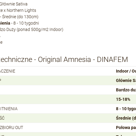
 Głównie Sativa
e x Northern Lights
- Średnie (do 130cm)
nienia
- 8 - 10 tygodni
dzo Duży (ponad 500g/m2 Indoor)
%
ie
techniczne - Original Amnesia - DINAFEM
ACZENIE
Indoor / O
P
Głównie S
Bardzo du
15-18%
ITNIENIA
8 - 10 tyg
ŚĆ
Średnie (
 ZBIORU OUT
Połowa pa