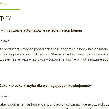
YŚLIJ
wpisy
 – mistrzowie automatów w świecie nasion konopi
, admin
to producent, który od ponad dziesięciu lat odmienia rynek nasion mari
h. Marka powstała w 2010 roku w Stanach Zjednoczonych, stworzona p
cz dzięki jasnej wizji – „szybko i w topowej jakości” – w krótkim czasie
Cake – słodka klasyka dla wymagających kolekcjonerów
, admin
ke to odmiana marihuany o imponujących korzeniach genetycznych, częs