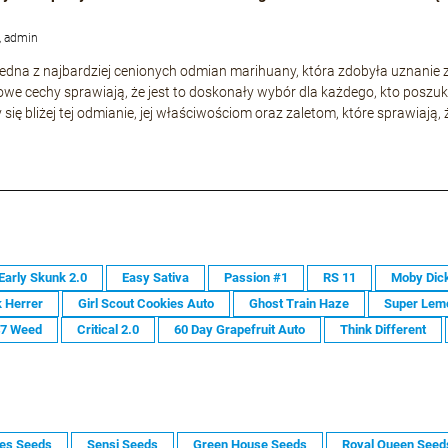
, admin
o jedna z najbardziej cenionych odmian marihuany, która zdobyła uznani
owe cechy sprawiają, że jest to doskonały wybór dla każdego, kto poszuk
 się bliżej tej odmianie, jej właściwościom oraz zaletom, które sprawiają,
Early Skunk 2.0
Easy Sativa
Passion #1
RS 11
Moby Dic
 Herrer
Girl Scout Cookies Auto
Ghost Train Haze
Super Lem
47 Weed
Critical 2.0
60 Day Grapefruit Auto
Think Different
es Seeds
Sensi Seeds
Green House Seeds
Royal Queen Seed