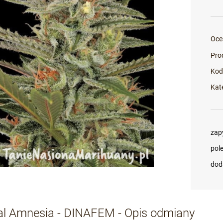
Oce
Pro
Kod
Kat
zap
pol
dod
nal Amnesia - DINAFEM - Opis odmiany