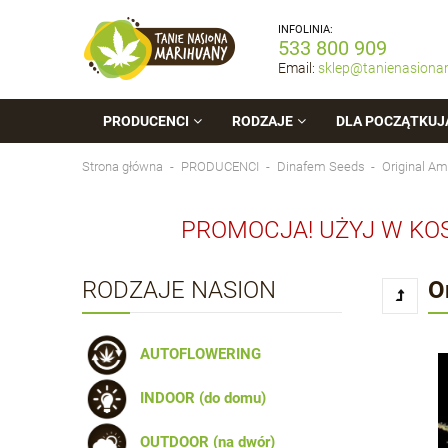
INFOLINIA:
533 800 909
Email:
sklep@tanienasiona
PRODUCENCI
RODZAJE
DLA POCZĄTKUJ
Strona główna
PRODUCENCI
Dinafem Seeds
Original A
PROMOCJA! UŻYJ W KO
RODZAJE NASION
O
AUTOFLOWERING
INDOOR (do domu)
OUTDOOR (na dwór)