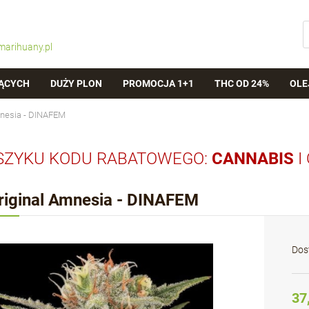
marihuany.pl
ĄCYCH
DUŻY PLON
PROMOCJA 1+1
THC OD 24%
OLE
mnesia - DINAFEM
SZYKU KODU RABATOWEGO:
CANNABIS
I
riginal Amnesia - DINAFEM
Dos
37