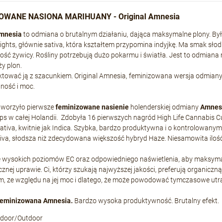
OWANE NASIONA MARIHUANY - Original Amnesia
Amnesia
to odmiana o brutalnym działaniu, dająca maksymalne plony. Był
ights, głównie sativa, która kształtem przypomina indyjkę. Ma smak słodk
ość żywicy. Rośliny potrzebują dużo pokarmu i światła. Jest to odmiana
y plon.
ktować ją z szacunkiem. Original Amnesia, feminizowana wersja odmian
ność i moc.
tworzyło pierwsze
feminizowane nasienie
holenderskiej odmiany
Amnesi
s w całej Holandii. Zdobyła 16 pierwszych nagród High Life Cannabis Cu
ativa, kwitnie jak Indica. Szybka, bardzo produktywna i o kontrolowan
va, słodsza niż zdecydowana większość hybryd Haze. Niesamowita iloś
 wysokich poziomów EC oraz odpowiedniego naświetlenia, aby maksymaln
znej uprawie. Ci, którzy szukają najwyższej jakości, preferują organiczną
, ze względu na jej moc i dlatego, że może powodować tymczasowe utra
feminizowana Amnesia.
Bardzo wysoka produktywność. Brutalny efekt.
ndoor/Outdoor