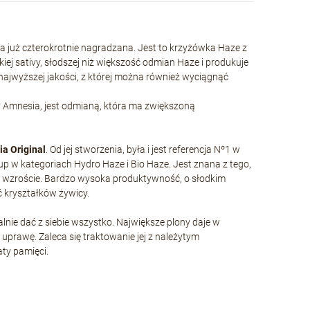
a już czterokrotnie nagradzana. Jest to krzyżówka Haze z
iej sativy, słodszej niż większość odmian Haze i produkuje
 najwyższej jakości, z której można również wyciągnąć
y Amnesia, jest odmianą, która ma zwiększoną
a Original
. Od jej stworzenia, była i jest referencja Nº1 w
p w kategoriach Hydro Haze i Bio Haze. Jest znana z tego,
ym wzroście. Bardzo wysoka produktywność, o słodkim
ć kryształków żywicy.
ie dać z siebie wszystko. Największe plony daje w
 uprawę. Zaleca się traktowanie jej z należytym
ty pamięci.