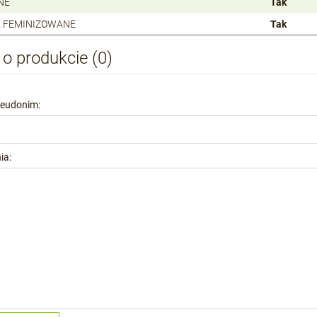
NE
Tak
 FEMINIZOWANE
Tak
 o produkcie (0)
seudonim:
ia: