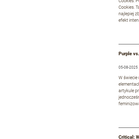
Cookies. P
Cookies. T
najlepiej 
efekt inte
Purple vs
05-08-2025 
W świecie
elementach
artykule p
jednocześn
feminizowa
Critical: