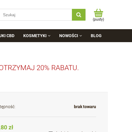
(pusty)
JKI CBD
KOSMETYKI
NOWOŚCI
BLOG
 OTRZYMAJ 20% RABATU.
tępność:
brak towaru
,80 zł