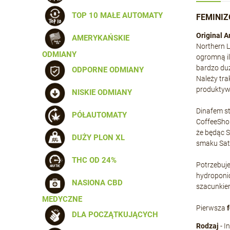
TOP 10 MAŁE AUTOMATY
FEMINIZ
Original 
AMERYKAŃSKIE
Northern L
ODMIANY
ogromną il
bardzo duż
ODPORNE ODMIANY
Należy tra
produktyw
NISKIE ODMIANY
Dinafem s
PÓŁAUTOMATY
CoffeeShop
że będąc S
DUŻY PLON XL
smaku Sati
THC OD 24%
Potrzebuje
hydroponic
NASIONA CBD
szacunkiem
MEDYCZNE
Pierwsza
DLA POCZĄTKUJĄCYCH
Rodzaj
- I