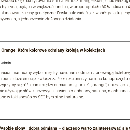
owstała dzięki skrzyżowaniu Animal Mints z Triangle Kush, choć według i
a hybryda, będąca w większości indica, w proporcji około 60 % indica do 
zbalansowane cechy genetyczne. Doskonale widać, jak współgrają tu geny s
nsywnego, a jednocześnie złożonego działania.
. Orange: Które kolorowe odmiany królują w kolekcjach
, admin
 nasion marihuany wybór między nasionami odmian z przewagą fioleto
 budzi duże emocje, zwłaszcza że kolekcjonerzy nasiona konopi często 
rzyjrzymy się różnicom między odmianami „purple” i „orange”, opierając si
ie używając słów kluczowych: nasiona marihuany, nasiona, marihuana, 
ne w taki sposób by SEO było silne i naturalne.
 Wysokie plony i dobra odmiana – dlaczego warto zainteresować się