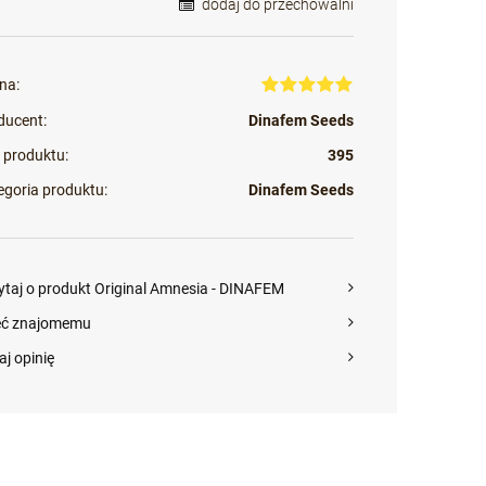
dodaj do przechowalni
na:
ducent:
Dinafem Seeds
 produktu:
395
egoria produktu:
Dinafem Seeds
ytaj o produkt Original Amnesia - DINAFEM
eć znajomemu
aj opinię