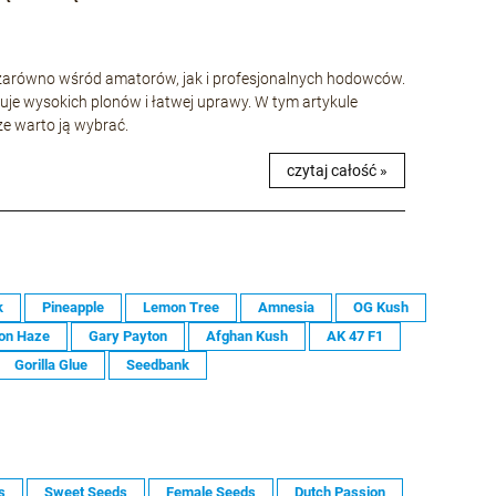
e zarówno wśród amatorów, jak i profesjonalnych hodowców.
uje wysokich plonów i łatwej uprawy. W tym artykule
 że warto ją wybrać.
czytaj całość »
k
Pineapple
Lemon Tree
Amnesia
OG Kush
on Haze
Gary Payton
Afghan Kush
AK 47 F1
Gorilla Glue
Seedbank
s
Sweet Seeds
Female Seeds
Dutch Passion