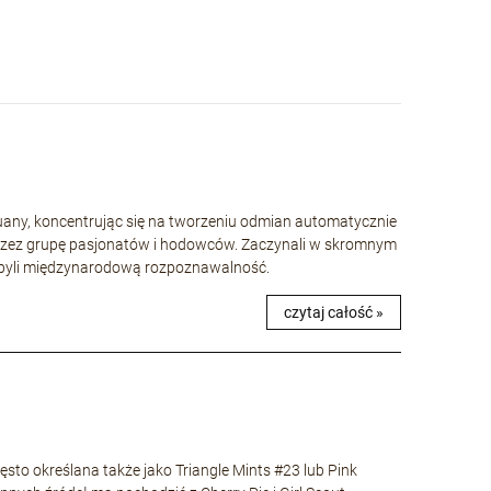
huany, koncentrując się na tworzeniu odmian automatycznie
rzez grupę pasjonatów i hodowców. Zaczynali w skromnym
 zdobyli międzynarodową rozpoznawalność.
czytaj całość »
to określana także jako Triangle Mints #23 lub Pink