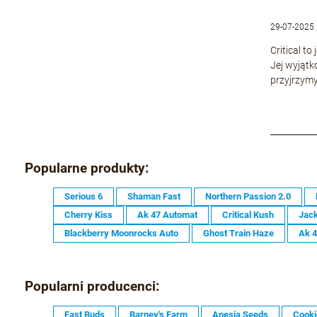
29-07-2025 
Critical t
Jej wyjątk
przyjrzymy
Popularne produkty:
Serious 6
Shaman Fast
Northern Passion 2.0
Cherry Kiss
Ak 47 Automat
Critical Kush
Jack
Blackberry Moonrocks Auto
Ghost Train Haze
Ak 
Popularni producenci:
Fast Buds
Barney's Farm
Anesia Seeds
Cooki