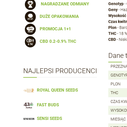
Genotyp
-
NAGRADZANE ODMIANY
Geny
- Haz
Wysokość
DUŻE OPAKOWANIA
Czas kwit
Plon
- Bar
PROMOCJA 1+1
THC
- 18 
CBD
- Nisk
CBD 0.2-0.9% THC
Dane 
PRZEZN
NAJLEPSI PRODUCENCI
GENOTY
PLON
ROYAL QUEEN SEEDS
THC
CZAS KW
FAST BUDS
WYSOKO
SENSI SEEDS
MIESIĄC