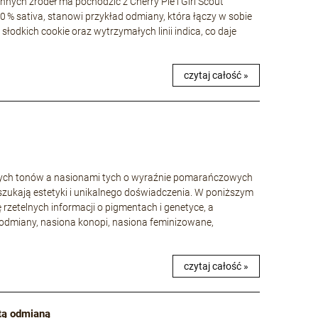
nnych źródeł ma pochodzić z Cherry Pie i Girl Scout
40 % sativa, stanowi przykład odmiany, która łączy w sobie
łodkich cookie oraz wytrzymałych linii indica, co daje
czytaj całość »
wych tonów a nasionami tych o wyraźnie pomarańczowych
szukają estetyki i unikalnego doświadczenia. W poniższym
ę rzetelnych informacji o pigmentach i genetyce, a
odmiany, nasiona konopi, nasiona feminizowane,
czytaj całość »
 tą odmianą