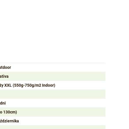
utdoor
ativa
ży XXL (550g-750g/m2 Indoor)
odni
do 130cm)
ździernika