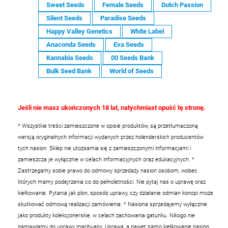
Sweet Seeds
Female Seeds
Dutch Passion
Silent Seeds
Paradise Seeds
Happy Valley Genetics
White Label
Anaconda Seeds
Eva Seeds
Kannabia Seeds
00 Seeds Bank
Bulk Seed Bank
World of Seeds
Jeśli nie masz ukończonych 18 lat, natychmiast opuść tę stronę.
* Wszystkie treści zamieszczone w opisie produktów, są przetłumaczoną
wersją oryginalnych informacji wydanych przez holenderskich producentów
tych nasion. Sklep nie utożsamia się z zamieszczonymi informacjami i
zamieszcza je wyłącznie w celach informacyjnych oraz edukacyjnych.
*
Zastrzegamy sobie prawo do odmowy sprzedaży nasion osobom, wobec
których mamy podejrzenia co do pełnoletności. Nie pytaj nas o uprawę oraz
kiełkowanie. Pytania jak plon, sposób uprawy, czy działanie odmian konopi może
skutkować odmową realizacji zamówienia.
* Nasiona sprzedajemy wyłącznie
jako produkty kolekcjonerskie, w celach zachowania gatunku. Nikogo nie
namawiamy do uprawy marihuany. Uprawa, a nawet samo kiełkowanie nasion