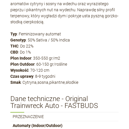
aromatów cytryny i sosny na wdechu oraz wyrazistego
pieprzu i pikantnych nut na wydechu. Naprawdę silny profil
terpenowy, który wygładzi dym i pokryje usta pyszną gorzko-
słodką cierpkością.
Typ
: Feminizowany automat
Genotyp
: 50% Sativa / 50% Indica
THC
: Do 22%
CBD
: Do 1%
Plon Indoor
: 350-550 gr/m2
Plon Outdoor
: 60-150 gr/rośline
Wysokość
: 70-120 cm
Czas uprawy
: 8-9 tygodni
Smak
: Cytryna,sosna,pikantne,słodkie
Dane techniczne - Original
Trainwreck Auto - FASTBUDS
PRZEZNACZENIE
Automaty (Indoor/Outdoor)