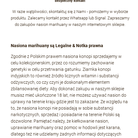
Bezpieczny kontakt
W razie wątpliwości, skontaktuj się z Nami - pomożemy w wyborze
produktu. Zalecamy kontakt przez Whatsapp lub Signal. Zapraszamy
do zakupów nasion marihuany w naszym internetowym sklepie.
Nasiona marihuany są Legalne & Notka prawna
Zgodnie z Polskim prawem nasiona konopi sprzedajemy w
celu kolekcjonerskim, przez co rozumiemy zachowanie
genetyki w celu przetrwania gatunku. Ziarnka konopi
indyjskich to również źródło licznych witamin i substancji
odżywczych, co czy czyni je doskonałym elementem
zbilansowanej diety. Aby dokonać zakupu w naszym sklepie
musisz mieć ukończone 18 lat, nie możesz używać nasion do
uprawy na terenie kraju gdzie jest to zakazane. Ze względu na
to, że nasiona konopi nie posiadają w sobie substancji
narkotycznych, sprzedaż i posiadanie na terenie Polski są
dozwolone. Pamiętać należy, że kiełkowanie nasion,
uprawianie marihuany oraz pomoc w hodowli jest karana,
dlatego też nie udzielamy żadnych informacji dotyczących