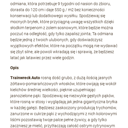
odmiana, która potrzebuje 9 tygodni od nasion do zbioru,
dorasta do 120 cm i daje 550 g / m2 bez konieczności
konserwacji lub dodatkowego wysiłku. Spodziewaj się
mocnych bryłek, które przyciągną uwagę wszystkich dzięki
słodkim terpenom z zolem sosnowym, które będzie można
poczuć na odległość, gdy tylko zapalisz jointa; Ta odmiana
będzie jedną z twoich ulubionych, gdy doświadczysz
wyjątkowych efektów, które na początku mogą nie wydawać
się zbyt silne, ale powoli wkradają się i sprawią, że będziesz
latać jak latawiec przez wiele godzin.
Opis
:
Trainwreck Auto
rosną dość grubo, z dużą ilością jasnych
żółtawo-pomarańczowych włosków, które owijają się wokół
kielichów średniej wielkości, pięknie uzupełniając
jasnozielone pąki. Spodziewaj się niezwykle gęstych pąków,
które rosną w stosy i wyglądają jak jedna gigantyczna bryłka
w każdej gałęzi. Będziesz zaskoczony produkcją trychomów,
zanurzone w cukrze pąki z wychodzącymi z nich kolorowymi
liśćmi pozostawią twoje palce pełne żywicy, a gdy tylko
zaczniesz je mielić, przytłaczają całość ostrym cytrynowym