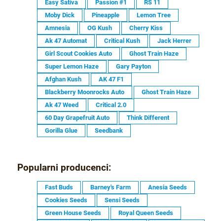
Easy Sativa
Passion #1
RS 11
Moby Dick
Pineapple
Lemon Tree
Amnesia
OG Kush
Cherry Kiss
Ak 47 Automat
Critical Kush
Jack Herrer
Girl Scout Cookies Auto
Ghost Train Haze
Super Lemon Haze
Gary Payton
Afghan Kush
AK 47 F1
Blackberry Moonrocks Auto
Ghost Train Haze
Ak 47 Weed
Critical 2.0
60 Day Grapefruit Auto
Think Different
Gorilla Glue
Seedbank
Popularni producenci:
Fast Buds
Barney's Farm
Anesia Seeds
Cookies Seeds
Sensi Seeds
Green House Seeds
Royal Queen Seeds