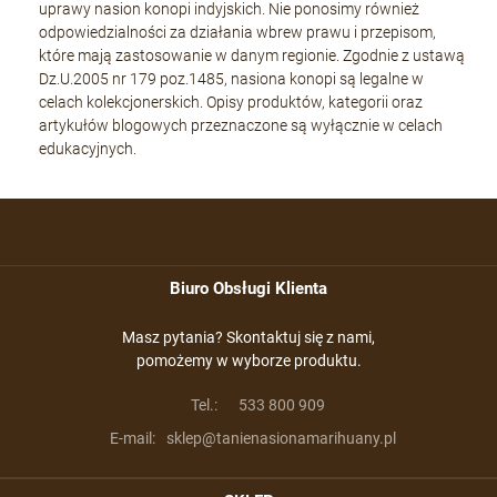
uprawy nasion konopi indyjskich. Nie ponosimy również
odpowiedzialności za działania wbrew prawu i przepisom,
które mają zastosowanie w danym regionie. Zgodnie z ustawą
Dz.U.2005 nr 179 poz.1485, nasiona konopi są legalne w
celach kolekcjonerskich. Opisy produktów, kategorii oraz
artykułów blogowych przeznaczone są wyłącznie w celach
edukacyjnych.
Biuro Obsługi Klienta
Masz pytania? Skontaktuj się z nami,
pomożemy w wyborze produktu.
Tel.:
533 800 909
E-mail:
sklep@tanienasionamarihuany.pl