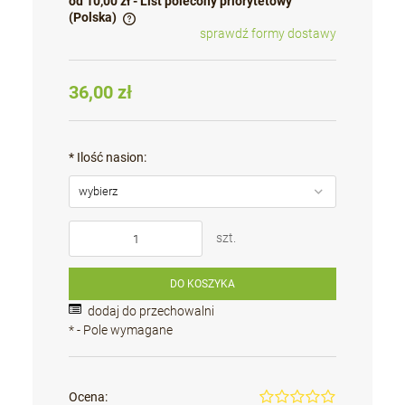
od 10,00 zł
- List polecony priorytetowy
(Polska)
sprawdź formy dostawy
Cena nie zawiera ewentualnych kosztów płatności
36,00 zł
*
Ilość nasion:
szt.
DO KOSZYKA
dodaj do przechowalni
*
- Pole wymagane
Ocena: