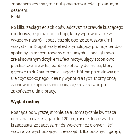
zapachem sosnowym z nutą kwaskowatości i pikantnym
deserem.
Efekt:
Po kilku zaciągnięciach doświadczysz naprawdę kuszącego
i podnoszącego na duchu haju, który wprowadzi cię w
wygodny nastrój i poczujesz się dobrze ze wszystkim i
wszystkimi; Długotrwały efekt stymulujący promuje bardzo
spokojny i skoncentrowany stan umysłu z początkowo
zrelaksowanym dotykiem.Efekt motywujący stopniowo
przekształci się w haj bardziej zbliżony do Indica, który
głęboko rozluźnia mięśnie i łagodzi ból, nie pozostawiając
Cię zbyt spokojnego, idealny wybór dla tych, którzy chcą
zachować czujność rano i chcą się zrelaksować po
zakończeniu dnia pracy.
Wygląd rośliny
:
Rosnąca po wyższej stronie, ta automatycznie kwitnąca
odmiana może osiągać do 120 cm, rośnie dość zwarta i
krzaczasta, zobaczysz mnóstwo ciemnozielonych liści
wachlarza wychodzących zewsząd i kilka bocznych gałęzi,