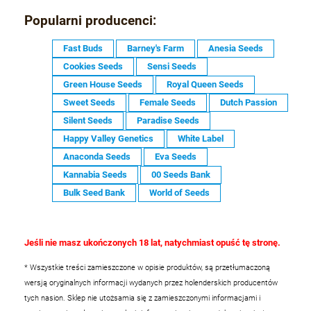
Popularni producenci:
Fast Buds
Barney's Farm
Anesia Seeds
Cookies Seeds
Sensi Seeds
Green House Seeds
Royal Queen Seeds
Sweet Seeds
Female Seeds
Dutch Passion
Silent Seeds
Paradise Seeds
Happy Valley Genetics
White Label
Anaconda Seeds
Eva Seeds
Kannabia Seeds
00 Seeds Bank
Bulk Seed Bank
World of Seeds
Jeśli nie masz ukończonych 18 lat, natychmiast opuść tę stronę.
* Wszystkie treści zamieszczone w opisie produktów, są przetłumaczoną
wersją oryginalnych informacji wydanych przez holenderskich producentów
tych nasion. Sklep nie utożsamia się z zamieszczonymi informacjami i