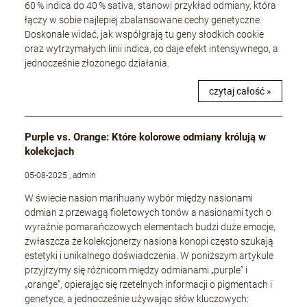
60 % indica do 40 % sativa, stanowi przykład odmiany, która
łączy w sobie najlepiej zbalansowane cechy genetyczne.
Doskonale widać, jak współgrają tu geny słodkich cookie
oraz wytrzymałych linii indica, co daje efekt intensywnego, a
jednocześnie złożonego działania.
czytaj całość »
Purple vs. Orange: Które kolorowe odmiany królują w
kolekcjach
05-08-2025 , admin
W świecie nasion marihuany wybór między nasionami
odmian z przewagą fioletowych tonów a nasionami tych o
wyraźnie pomarańczowych elementach budzi duże emocje,
zwłaszcza że kolekcjonerzy nasiona konopi często szukają
estetyki i unikalnego doświadczenia. W poniższym artykule
przyjrzymy się różnicom między odmianami „purple” i
„orange”, opierając się rzetelnych informacji o pigmentach i
genetyce, a jednocześnie używając słów kluczowych: