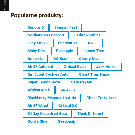
Popularne produkty:
Serious 6
Shaman Fast
Northern Passion 2.0
Early Skunk 2.0
Easy Sativa
Passion #1
RS 11
Moby Dick
Pineapple
Lemon Tree
Amnesia
OG Kush
Cherry Kiss
Ak 47 Automat
Critical Kush
Jack Herrer
Girl Scout Cookies Auto
Ghost Train Haze
Super Lemon Haze
Gary Payton
Afghan Kush
AK 47 F1
Blackberry Moonrocks Auto
Ghost Train Haze
Ak 47 Weed
Critical 2.0
60 Day Grapefruit Auto
Think Different
Gorilla Glue
Seedbank