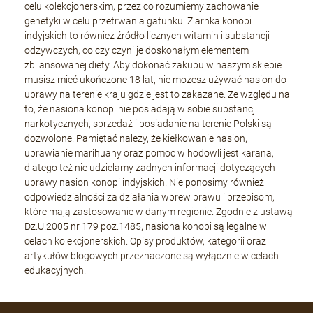
celu kolekcjonerskim, przez co rozumiemy zachowanie
genetyki w celu przetrwania gatunku. Ziarnka konopi
indyjskich to również źródło licznych witamin i substancji
odżywczych, co czy czyni je doskonałym elementem
zbilansowanej diety. Aby dokonać zakupu w naszym sklepie
musisz mieć ukończone 18 lat, nie możesz używać nasion do
uprawy na terenie kraju gdzie jest to zakazane. Ze względu na
to, że nasiona konopi nie posiadają w sobie substancji
narkotycznych, sprzedaż i posiadanie na terenie Polski są
dozwolone. Pamiętać należy, że kiełkowanie nasion,
uprawianie marihuany oraz pomoc w hodowli jest karana,
dlatego też nie udzielamy żadnych informacji dotyczących
uprawy nasion konopi indyjskich. Nie ponosimy również
odpowiedzialności za działania wbrew prawu i przepisom,
które mają zastosowanie w danym regionie. Zgodnie z ustawą
Dz.U.2005 nr 179 poz.1485, nasiona konopi są legalne w
celach kolekcjonerskich. Opisy produktów, kategorii oraz
artykułów blogowych przeznaczone są wyłącznie w celach
edukacyjnych.