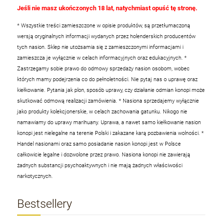
Jeśli nie masz ukończonych 18 lat, natychmiast opuść tę stronę.
* Wszystkie treści zamieszczone w opisie produktów, są przetłumaczoną
wersją oryginalnych informacji wydanych przez holenderskich producentów
tych nasion. Sklep nie utożsamia się z zamieszczonymi informacjami i
zamieszcza je wyłącznie w celach informacyjnych oraz edukacyjnych.
*
Zastrzegamy sobie prawo do odmowy sprzedaży nasion osobom, wobec
których mamy podejrzenia co do pełnoletności. Nie pytaj nas o uprawę oraz
kiełkowanie. Pytania jak plon, sposób uprawy, czy działanie odmian konopi może
skutkować odmową realizacji zamówienia.
* Nasiona sprzedajemy wyłącznie
jako produkty kolekcjonerskie, w celach zachowania gatunku. Nikogo nie
namawiamy do uprawy marihuany. Uprawa, a nawet samo kiełkowanie nasion
konopi jest nielegalne na terenie Polski i zakazane karą pozbawienia wolności.
*
Handel nasionami oraz samo posiadanie nasion konopi jest w Polsce
całkowicie legalne i dozwolone przez prawo. Nasiona konopi nie zawierają
żadnych substancji psychoaktywnych i nie mają żadnych właściwości
narkotycznych.
Bestsellery