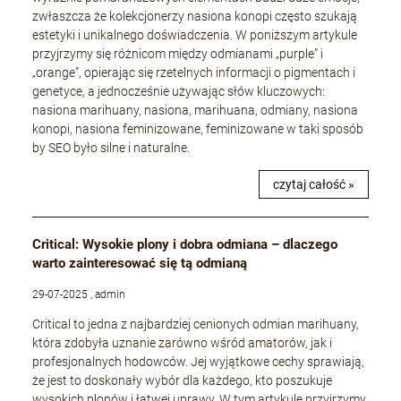
zwłaszcza że kolekcjonerzy nasiona konopi często szukają
estetyki i unikalnego doświadczenia. W poniższym artykule
przyjrzymy się różnicom między odmianami „purple” i
„orange”, opierając się rzetelnych informacji o pigmentach i
genetyce, a jednocześnie używając słów kluczowych:
nasiona marihuany, nasiona, marihuana, odmiany, nasiona
konopi, nasiona feminizowane, feminizowane w taki sposób
by SEO było silne i naturalne.
czytaj całość »
Critical: Wysokie plony i dobra odmiana – dlaczego
warto zainteresować się tą odmianą
29-07-2025 , admin
Critical to jedna z najbardziej cenionych odmian marihuany,
która zdobyła uznanie zarówno wśród amatorów, jak i
profesjonalnych hodowców. Jej wyjątkowe cechy sprawiają,
że jest to doskonały wybór dla każdego, kto poszukuje
wysokich plonów i łatwej uprawy. W tym artykule przyjrzymy