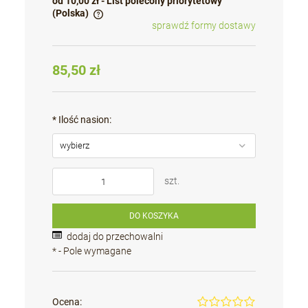
od 10,00 zł
- List polecony priorytetowy
(Polska)
sprawdź formy dostawy
Cena nie zawiera ewentualnych kosztów płatności
85,50 zł
*
Ilość nasion:
szt.
DO KOSZYKA
dodaj do przechowalni
*
- Pole wymagane
Ocena: