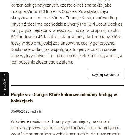
korzeniach genetycznych, często określana także jako
Triangle Mints #23 lub Pink Cookies. Powstała dzięki
skrzyżowaniu Animal Mints z Triangle Kush, choć według
innych źródeł ma pochodzić z Cherry Pie i Girl Scout Cookies.
Ta hybryda, będąca w większości indica, w proporcji około
60 % indica do 40 % sativa, stanowi przykład odmiany, która
łączy w sobie najlepiej zbalansowane cechy genetyczne.
Doskonale widać, jak współgrają tu geny słodkich cookie
oraz wytrzymałych linii indica, co daje efekt intensywnego, a
jednocześnie złożonego działania.
czytaj całość »
WIĘCEJ
Purple vs. Orange: Które kolorowe odmiany królują w
kolekcjach
05-08-2025 , admin
W świecie nasion marihuany wybór między nasionami
odmian z przewagą fioletowych tonów a nasionami tych o
wyraźnie pomarańczowych elementach budzi duże emocje,