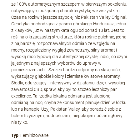
ze 100% automatycznym szczepem w pierwszym pokoleniu,
nabywającym pożądaną charakterystykę we wszystkim.
Czas na rozkwit jeszcze szybciej niż Pakistan Valley Original.
Genetyka pochodząca z pasma górskiego Hindukusz, jedna
z klasyków już w naszym katalogu od ponad 13 lat. Jest to
roślina o krzaczastej strukturze, która rośnie pulchnie, jedna
z najbardziej rozpoznawalnych odmian ze względu na
mocny, rozgałęziony wygląd zewnętrzny, silny aromat i
wysoką moc typową dla autentycznej czystej indici, co czyni
ją jednym z najlepszych wyborów do uprawy w
pomieszczeniach. . Szczep bardzo odporny na skrajności,
wykazujący głębokie kolory i ziemiste kwiatowe aromaty.
Słodki, odurzający i intensywny w działaniu, dzięki wysokiej
zawartości CBD, spraw, aby był to szczep leczniczy par
excellence. Ta rzadka lokalna odmiana jest ulubioną
odmianą na noc, chyba że konsument planuje dzień w łóżku
lub na kanapie. Użyj Pakistan Valley, aby poradzić sobie z
bólem fizycznym, nudnościami, niepokojem, bólami głowy i
nie tylko.
Typ
: Feminizowane