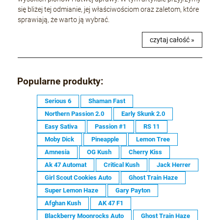
się bliżej tej odmianie, jej właściwościom oraz zaletom, które
sprawiają, że warto ją wybrać.
czytaj całość »
Popularne produkty:
Serious 6
Shaman Fast
Northern Passion 2.0
Early Skunk 2.0
Easy Sativa
Passion #1
RS 11
Moby Dick
Pineapple
Lemon Tree
Amnesia
OG Kush
Cherry Kiss
Ak 47 Automat
Critical Kush
Jack Herrer
Girl Scout Cookies Auto
Ghost Train Haze
Super Lemon Haze
Gary Payton
Afghan Kush
AK 47 F1
Blackberry Moonrocks Auto
Ghost Train Haze