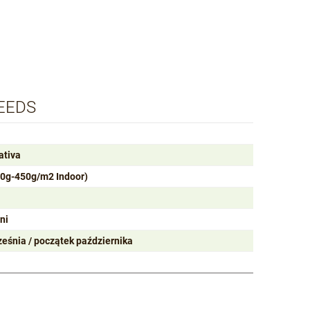
SEEDS
ativa
50g-450g/m2 Indoor)
ni
ześnia / początek października