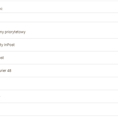
Cena nie zawiera ewentualnych kosztów
i:
płatności
ony priorytetowy
y InPost
ost
rier 48
D