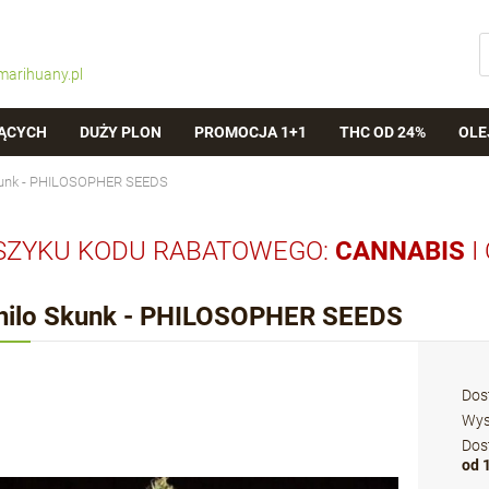
marihuany.pl
ĄCYCH
DUŻY PLON
PROMOCJA 1+1
THC OD 24%
OLE
kunk - PHILOSOPHER SEEDS
SZYKU KODU RABATOWEGO:
CANNABIS
I
hilo Skunk - PHILOSOPHER SEEDS
Dos
Wys
Dos
od 