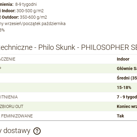
nienia:
8-9 tygodni
 Indoor:
300-500 g/m2
 Outdoor:
350-600 g/m2
y wrzesień/początek października
8%
techniczne - Philo Skunk - PHILOSOPHER 
ACZENIE
Indoor
P
Głównie S
Średni (3
15-18%
ITNIENIA
7 - 9 tygod
 ZBIORU OUT
Koniec wr
 FEMINIZOWANE
Tak
y dostawy