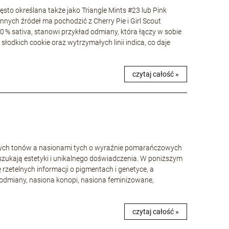
to określana także jako Triangle Mints #23 lub Pink
nnych źródeł ma pochodzić z Cherry Pie i Girl Scout
40 % sativa, stanowi przykład odmiany, która łączy w sobie
łodkich cookie oraz wytrzymałych linii indica, co daje
czytaj całość »
wych tonów a nasionami tych o wyraźnie pomarańczowych
szukają estetyki i unikalnego doświadczenia. W poniższym
ę rzetelnych informacji o pigmentach i genetyce, a
odmiany, nasiona konopi, nasiona feminizowane,
czytaj całość »