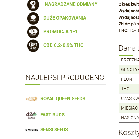
NAGRADZANE ODMIANY
Okres kwit
Wydajność
Wydajność
DUŻE OPAKOWANIA
Zbiór:
późn
THC:
16-1
PROMOCJA 1+1
CBD 0.2-0.9% THC
Dane 
PRZEZN
GENOTY
NAJLEPSI PRODUCENCI
PLON
THC
ROYAL QUEEN SEEDS
CZAS KW
MIESIĄC
FAST BUDS
NASIONA
SENSI SEEDS
Koszt