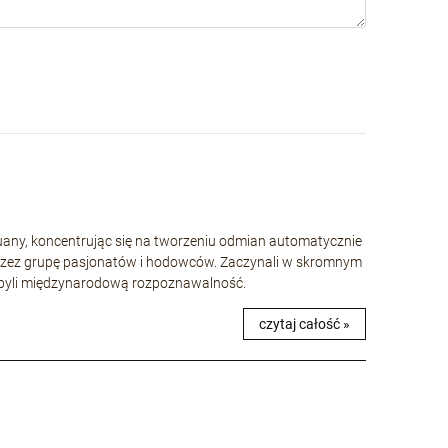
huany, koncentrując się na tworzeniu odmian automatycznie
rzez grupę pasjonatów i hodowców. Zaczynali w skromnym
 zdobyli międzynarodową rozpoznawalność.
czytaj całość »