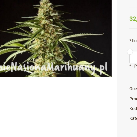
32
*
Ilo
+
*
- 
Oce
Pro
Kod
Kat