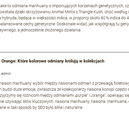
ke to odmiana marihuany o imponujących korzeniach genetycznych, częs
owstała dzięki skrzyżowaniu Animal Mints z Triangle Kush, choć według i
a hybryda, będąca w większości indica, w proporcji około 60 % indica do 
zbalansowane cechy genetyczne. Doskonale widać, jak współgrają tu geny s
nsywnego, a jednocześnie złożonego działania.
. Orange: Które kolorowe odmiany królują w kolekcjach
, admin
 nasion marihuany wybór między nasionami odmian z przewagą fioleto
 budzi duże emocje, zwłaszcza że kolekcjonerzy nasiona konopi często 
rzyjrzymy się różnicom między odmianami „purple” i „orange”, opierając si
ie używając słów kluczowych: nasiona marihuany, nasiona, marihuana, 
ne w taki sposób by SEO było silne i naturalne.