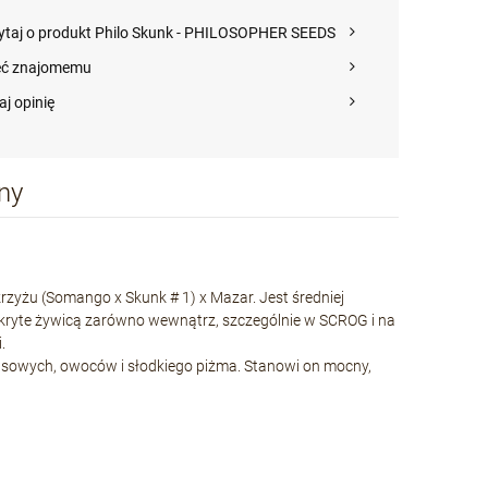
ytaj o produkt Philo Skunk - PHILOSOPHER SEEDS
eć znajomemu
aj opinię
ny
krzyżu (Somango x Skunk # 1) x Mazar. Jest średniej
 pokryte żywicą zarówno wewnątrz, szczególnie w SCROG i na
.
sowych, owoców i słodkiego piżma. Stanowi on mocny,