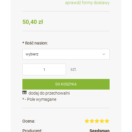
sprawdź formy dostawy
Cena nie zawiera ewentualnych kosztów płatności
50,40 zł
*
Ilość nasion:
szt.
DO KOSZYKA
dodaj do przechowalni
*
- Pole wymagane
Ocena:
Producent:
Seedsman