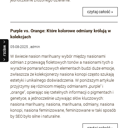
jednocześnie złożonego działania.
czytaj całość »
Purple vs. Orange: Które kolorowe odmiany królują w
kolekcjach
05-08-2025 , admin
WIĘCEJ
W świecie nasion marihuany wybór między nasionami
odmian z przewagą fioletowych tonów a nasionami tych o
wyraźnie pomarańczowych elementach budzi duże emocje,
zwłaszcza że kolekcjonerzy nasiona konopi często szukają
estetyki i unikalnego doświadczenia. W poniższym artykule
przyjrzymy się różnicom między odmianami „purple” i
„orange”, opierając się rzetelnych informacji o pigmentach i
genetyce, a jednocześnie używając słów kluczowych:
nasiona marihuany, nasiona, marihuana, odmiany, nasiona
konopi, nasiona feminizowane, feminizowane w taki sposób
by SEO było silne i naturalne.