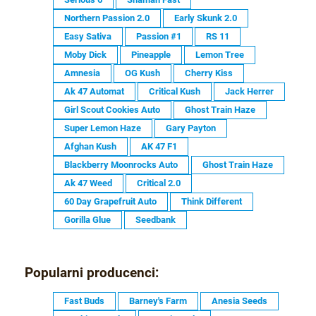
Northern Passion 2.0
Early Skunk 2.0
Easy Sativa
Passion #1
RS 11
Moby Dick
Pineapple
Lemon Tree
Amnesia
OG Kush
Cherry Kiss
Ak 47 Automat
Critical Kush
Jack Herrer
Girl Scout Cookies Auto
Ghost Train Haze
Super Lemon Haze
Gary Payton
Afghan Kush
AK 47 F1
Blackberry Moonrocks Auto
Ghost Train Haze
Ak 47 Weed
Critical 2.0
60 Day Grapefruit Auto
Think Different
Gorilla Glue
Seedbank
Popularni producenci:
Fast Buds
Barney's Farm
Anesia Seeds