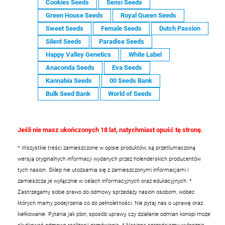
Cookies Seeds
Sensi Seeds
Green House Seeds
Royal Queen Seeds
Sweet Seeds
Female Seeds
Dutch Passion
Silent Seeds
Paradise Seeds
Happy Valley Genetics
White Label
Anaconda Seeds
Eva Seeds
Kannabia Seeds
00 Seeds Bank
Bulk Seed Bank
World of Seeds
Jeśli nie masz ukończonych 18 lat, natychmiast opuść tę stronę.
* Wszystkie treści zamieszczone w opisie produktów, są przetłumaczoną
wersją oryginalnych informacji wydanych przez holenderskich producentów
tych nasion. Sklep nie utożsamia się z zamieszczonymi informacjami i
zamieszcza je wyłącznie w celach informacyjnych oraz edukacyjnych.
*
Zastrzegamy sobie prawo do odmowy sprzedaży nasion osobom, wobec
których mamy podejrzenia co do pełnoletności. Nie pytaj nas o uprawę oraz
kiełkowanie. Pytania jak plon, sposób uprawy, czy działanie odmian konopi może