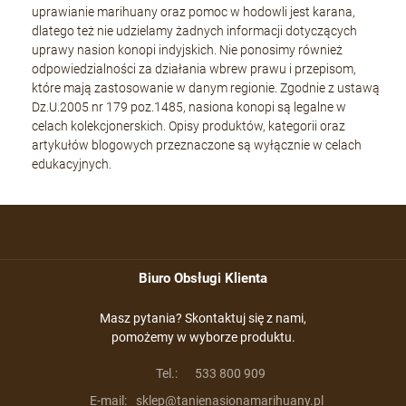
uprawianie marihuany oraz pomoc w hodowli jest karana,
dlatego też nie udzielamy żadnych informacji dotyczących
uprawy nasion konopi indyjskich. Nie ponosimy również
odpowiedzialności za działania wbrew prawu i przepisom,
które mają zastosowanie w danym regionie. Zgodnie z ustawą
Dz.U.2005 nr 179 poz.1485, nasiona konopi są legalne w
celach kolekcjonerskich. Opisy produktów, kategorii oraz
artykułów blogowych przeznaczone są wyłącznie w celach
edukacyjnych.
Biuro Obsługi Klienta
Masz pytania? Skontaktuj się z nami,
pomożemy w wyborze produktu.
Tel.:
533 800 909
E-mail:
sklep@tanienasionamarihuany.pl