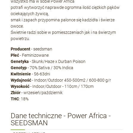
wszystko ma w sobie Power Africa
potrafi wytworzyć naprawde ogromna ilość ciężkich pąków
ociekających żywicą,
smak i zapach przypomina palonce się kadzidła i świerze
owoce.
Świetnie radzi sobie w pomieszczeniach jak i na świerzym
powietrzu.
Producent
- seedsman
Płeć
- Feminizowane
Genetyka
- Skunk/Haze x Durban Poison
Genotyp
- 70% Sativa / 30% Indica
Kwitnienie
- 56-63dni
Wydajność
- Indoor/Outdoor 450-500m2 / 600-800 g/r
Wysokość
- Indoor/Outdoor - 110cm / 170cm
Zbiór
- wrzesień/październik
THC
: 18%
Dane techniczne - Power Africa -
SEEDSMAN