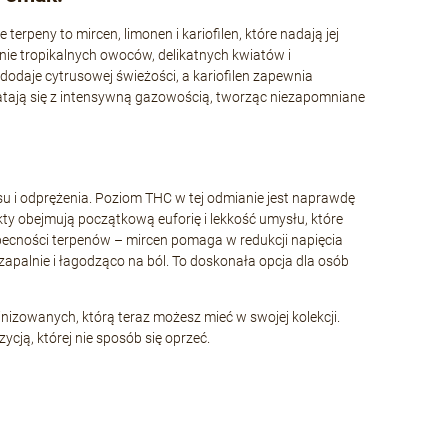
rpeny to mircen, limonen i kariofilen, które nadają jej
nie tropikalnych owoców, delikatnych kwiatów i
dodaje cytrusowej świeżości, a kariofilen zapewnia
latają się z intensywną gazowością, tworząc niezapomniane
su i odprężenia. Poziom THC w tej odmianie jest naprawdę
kty obejmują początkową euforię i lekkość umysłu, które
obecności terpenów – mircen pomaga w redukcji napięcia
wzapalnie i łagodząco na ból. To doskonała opcja dla osób
nizowanych, którą teraz możesz mieć w swojej kolekcji.
cją, której nie sposób się oprzeć.