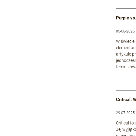
Purple vs
05-08-2025 
W świecie
elementach
artykule p
jednocześn
feminizowa
Critical:
29-07-2025 
Critical t
Jej wyjątk
przyjrzymy