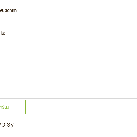
seudonim:
ia:
YŚLIJ
wpisy