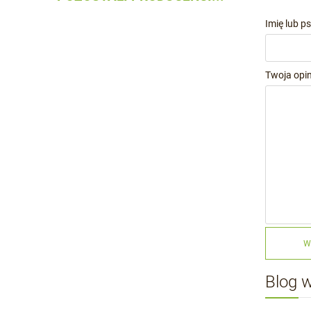
Imię lub p
Twoja opin
W
Blog 