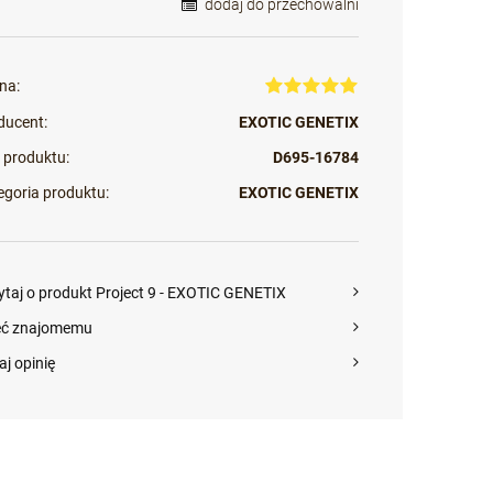
dodaj do przechowalni
na:
ducent:
EXOTIC GENETIX
 produktu:
D695-16784
egoria produktu:
EXOTIC GENETIX
ytaj o produkt Project 9 - EXOTIC GENETIX
eć znajomemu
aj opinię