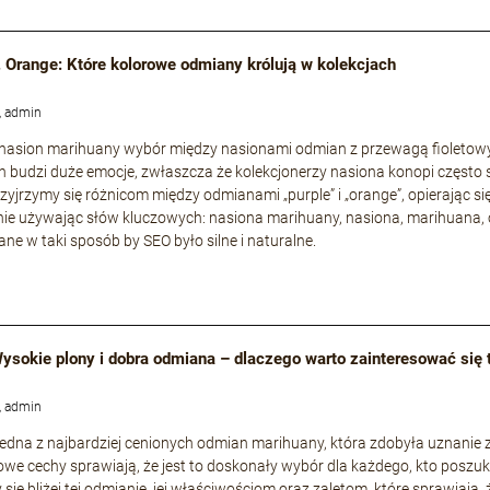
. Orange: Które kolorowe odmiany królują w kolekcjach
, admin
 nasion marihuany wybór między nasionami odmian z przewagą fioleto
 budzi duże emocje, zwłaszcza że kolekcjonerzy nasiona konopi często 
rzyjrzymy się różnicom między odmianami „purple” i „orange”, opierając si
ie używając słów kluczowych: nasiona marihuany, nasiona, marihuana, 
ne w taki sposób by SEO było silne i naturalne.
 Wysokie plony i dobra odmiana – dlaczego warto zainteresować się
, admin
o jedna z najbardziej cenionych odmian marihuany, która zdobyła uznani
owe cechy sprawiają, że jest to doskonały wybór dla każdego, kto poszuk
 się bliżej tej odmianie, jej właściwościom oraz zaletom, które sprawiają,