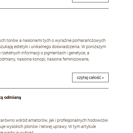
wych tonów a nasionami tych o wyraźnie pomarańczowych
szukają estetyki i unikalnego doświadczenia. W poniższym
ę rzetelnych informacji o pigmentach i genetyce, a
odmiany, nasiona konopi, nasiona feminizowane,
czytaj całość »
 tą odmianą
e zarówno wśród amatorów, jak i profesjonalnych hodowców.
uje wysokich plonów i łatwej uprawy. W tym artykule
 że warto ją wybrać.