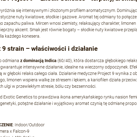
wyróżnia się intensywnym i złożonym profilem aromatycznym. Dominujące te
styczne nuty kwiatowe, słodkie i gazowe. Aromat tej odmiany to połącze
o zapachu paliwa. Mircen wnosi ziemisty, relaksujący charakter, limonen 
pieprzny akcent. Smak jest równie bogaty – słodkie nuty kwiatowe przep
la każdego konesera.
 9 strain – właściwości i działanie
to odmiana
z dominacją Indica
(60/40), która dostarcza głębokiego relak
 gwarantuje intensywne działanie, idealne na wieczorny odpoczynek. Efe
 w głęboki relaks całego ciała. Działanie medyczne Project 9 wynika z 
o, limonen wspiera walkę ze stresem i lękiem, a kariofilen działa przeci
h ulgi w przewlekłym stresie, bólu czy bezsenności.
od Exotic Genetics to prawdziwa ikona amerykańskiego rynku nasion femi
genetyki, potężne działanie i wyjątkowy aromat czynią tę odmianę propozy
CZENIE
: Indoor/Outdoor
imera x Falcon-9