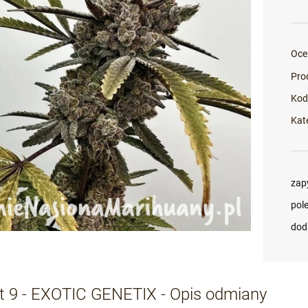
Oce
Pro
Kod
Kat
zap
pol
dod
ct 9 - EXOTIC GENETIX - Opis odmiany