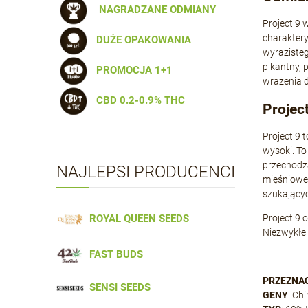
NAGRADZANE ODMIANY
Project 9 
charaktery
DUŻE OPAKOWANIA
wyrazisteg
pikantny, 
PROMOCJA 1+1
wrażenia d
CBD 0.2-0.9% THC
Project
Project 9 
wysoki. To
przechodzą
NAJLEPSI PRODUCENCI
mięśnioweg
szukającyc
ROYAL QUEEN SEEDS
Project 9 
Niezwykłe 
FAST BUDS
PRZEZNA
SENSI SEEDS
GENY
: Ch