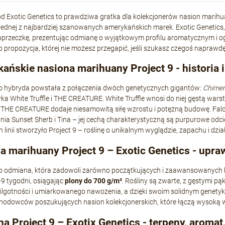
d Exotic Genetics to prawdziwa gratka dla kolekcjonerów nasion marih
jednej z najbardziej szanowanych amerykańskich marek. Exotic Genetic
oprzeczkę, prezentując odmianę o wyjątkowym profilu aromatycznym i 
to propozycja, której nie możesz przegapić, jeśli szukasz czegoś napraw
ańskie nasiona marihuany Project 9 - historia 
 to hybryda powstała z połączenia dwóch genetycznych gigantów:
Chimera
ka White Truffle i THE CREATURE. White Truffle wnosi do niej gęstą wars
THE CREATURE dodaje niesamowitą siłę wzrostu i potężną budowę. Falco
ia Sunset Sherb i Tina – jej cechą charakterystyczną są purpurowe odc
linii stworzyło Project 9 – roślinę o unikalnym wyglądzie, zapachu i dział
a marihuany Project 9 – Exotic Genetics - upraw
 to odmiana, która zadowoli zarówno początkujących i zaawansowanych 
9 tygodni, osiągając
plony do 700 g/m²
. Rośliny są zwarte, z gęstymi 
wilgotności i umiarkowanego nawożenia, a dzięki swoim solidnym genety
 hodowców poszukujących nasion kolekcjonerskich, które łączą wysoką 
a Project 9 – Exotix Genetics - terpeny, aromat