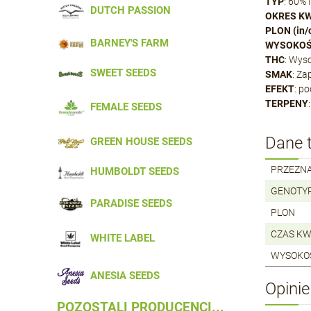
TYP
: 60% 
DUTCH PASSION
OKRES KW
PLON (in/
BARNEY'S FARM
WYSOKO
THC
: Wys
SWEET SEEDS
SMAK
: Za
EFEKT
: p
TERPENY
FEMALE SEEDS
Dane 
GREEN HOUSE SEEDS
PRZEZN
HUMBOLDT SEEDS
GENOTY
PARADISE SEEDS
PLON
CZAS KW
WHITE LABEL
WYSOKO
ANESIA SEEDS
Opinie
POZOSTALI PRODUCENCI...