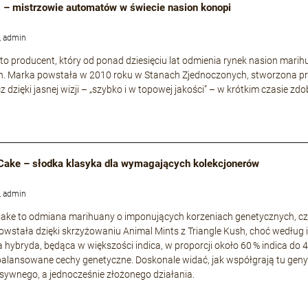
 – mistrzowie automatów w świecie nasion konopi
, admin
to producent, który od ponad dziesięciu lat odmienia rynek nasion mari
h. Marka powstała w 2010 roku w Stanach Zjednoczonych, stworzona p
cz dzięki jasnej wizji – „szybko i w topowej jakości” – w krótkim czasie
Cake – słodka klasyka dla wymagających kolekcjonerów
, admin
ke to odmiana marihuany o imponujących korzeniach genetycznych, częs
owstała dzięki skrzyżowaniu Animal Mints z Triangle Kush, choć według i
a hybryda, będąca w większości indica, w proporcji około 60 % indica do 
zbalansowane cechy genetyczne. Doskonale widać, jak współgrają tu geny s
nsywnego, a jednocześnie złożonego działania.