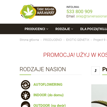
INFOLINIA:
533 800 909
Email:
sklep@tanienasiona
PRODUCENCI
RODZAJE
DLA POCZĄTKUJ
Strona główna
PRODUCENCI
EXOTIC GENETIX
Project 9
PROMOCJA! UŻYJ W KO
RODZAJE NASION
P
AUTOFLOWERING
INDOOR (do domu)
OUTDOOR (na dwór)