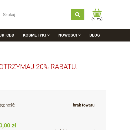
(pusty)
JKI CBD
KOSMETYKI
NOWOŚCI
BLOG
 OTRZYMAJ 20% RABATU.
tępność:
brak towaru
0,00 zł