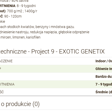
Indica / 40% Sativa
ITNIENIA
: 8 - 9 tygodni
out)
: 700 g/m2 ; 1400g/r
ŚĆ
: 90 - 120cm
okie
pach słodkich kwiatów, benzyny i mnóstwa gazu.
odniesienie nastroju, redukcja napięcia, głębokie odprężenie
: mircen, limonen, kariofilen
techniczne - Project 9 - EXOTIC GENETIX
ACZENIE
Indoor / O
P
Głównie I
Bardzo du
ITNIENIA
7 - 9 tygod
ŚĆ
Średnie (
 o produkcie (0)