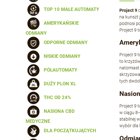
TOP 10 MAŁE AUTOMATY
Project 9
o
na kunszt 
AMERYKAŃSKIE
podnosi p
Project 9 
ODMIANY
Ameryk
ODPORNE ODMIANY
Project 9
NISKIE ODMIANY
to krzyżów
natomiast 
PÓŁAUTOMATY
skrzyżowan
tych dwóch 
DUŻY PLON XL
Nasion
THC OD 24%
Project 9
NASIONA CBD
w ciągu 8–
stabilnej 
MEDYCZNE
wybór dla
DLA POCZĄTKUJĄCYCH
Odmian