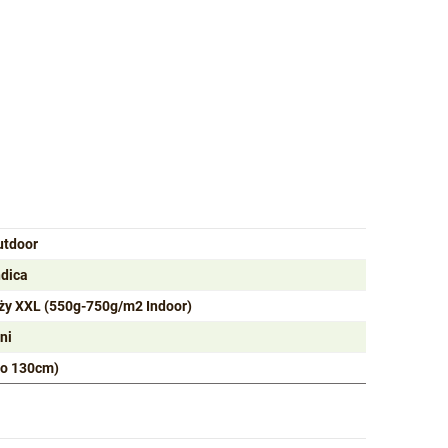
utdoor
ndica
ży XXL (550g-750g/m2 Indoor)
ni
do 130cm)