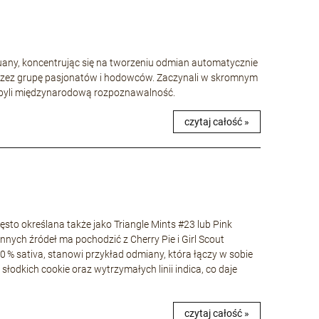
huany, koncentrując się na tworzeniu odmian automatycznie
rzez grupę pasjonatów i hodowców. Zaczynali w skromnym
 zdobyli międzynarodową rozpoznawalność.
czytaj całość »
to określana także jako Triangle Mints #23 lub Pink
nnych źródeł ma pochodzić z Cherry Pie i Girl Scout
40 % sativa, stanowi przykład odmiany, która łączy w sobie
łodkich cookie oraz wytrzymałych linii indica, co daje
czytaj całość »