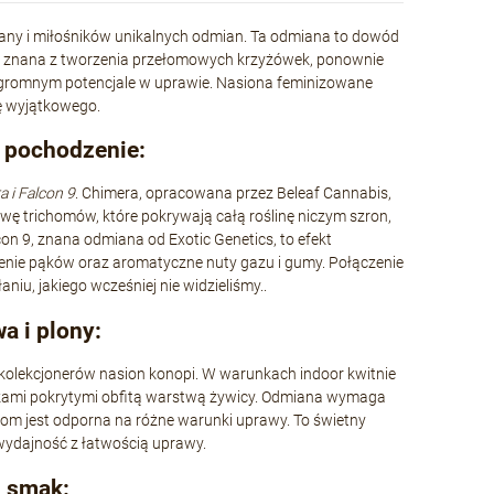
uany i miłośników unikalnych odmian. Ta odmiana to dowód
s, znana z tworzenia przełomowych krzyżówek, ponownie
ogromnym potencjale w uprawie. Nasiona feminizowane
dę wyjątkowego.
i pochodzenie:
 i Falcon 9
. Chimera, opracowana przez Beleaf Cannabis,
twę trichomów, które pokrywają całą roślinę niczym szron,
n 9, znana odmiana od Exotic Genetics, to efekt
ienie pąków oraz aromatyczne nuty gazu i gumy. Połączenie
aniu, jakiego wcześniej nie widzieliśmy..
a i plony:
kolekcjonerów nasion konopi. W warunkach indoor kwitnie
pąkami pokrytymi obfitą warstwą żywicy. Odmiana wymaga
kom jest odporna na różne warunki uprawy. To świetny
wydajność z łatwością uprawy.
, smak: