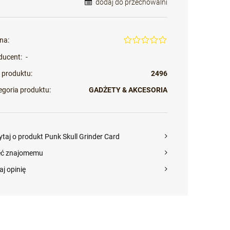
dodaj do przechowalni
na:
ducent:
-
 produktu:
2496
egoria produktu:
GADŻETY & AKCESORIA
ytaj o produkt Punk Skull Grinder Card
eć znajomemu
aj opinię