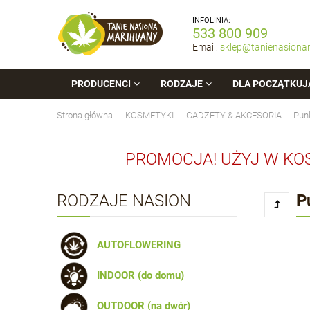
INFOLINIA:
533 800 909
Email:
sklep@tanienasiona
PRODUCENCI
RODZAJE
DLA POCZĄTKUJ
Strona główna
KOSMETYKI
GADŻETY & AKCESORIA
Punk
PROMOCJA! UŻYJ W KO
RODZAJE NASION
P
AUTOFLOWERING
INDOOR (do domu)
OUTDOOR (na dwór)