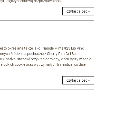
 zdobyli międzynarodową rozpoznawalność.
czytaj całość »
to określana także jako Triangle Mints #23 lub Pink
nnych źródeł ma pochodzić z Cherry Pie i Girl Scout
40 % sativa, stanowi przykład odmiany, która łączy w sobie
łodkich cookie oraz wytrzymałych linii indica, co daje
czytaj całość »