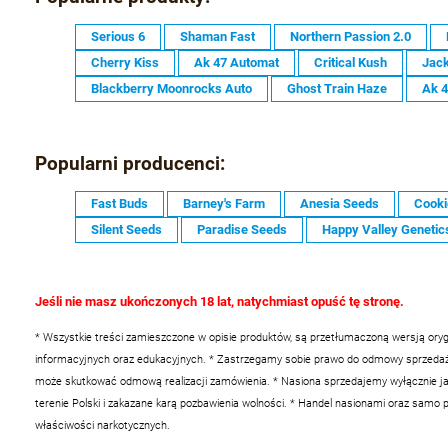
Serious 6
Shaman Fast
Northern Passion 2.0
Cherry Kiss
Ak 47 Automat
Critical Kush
Jack
Blackberry Moonrocks Auto
Ghost Train Haze
Ak 
Popularni producenci:
Fast Buds
Barney's Farm
Anesia Seeds
Cooki
Silent Seeds
Paradise Seeds
Happy Valley Genetic
Jeśli nie masz ukończonych 18 lat, natychmiast opuść tę stronę.
* Wszystkie treści zamieszczone w opisie produktów, są przetłumaczoną wersją oryg
informacyjnych oraz edukacyjnych.
* Zastrzegamy sobie prawo do odmowy sprzedaży 
może skutkować odmową realizacji zamówienia.
* Nasiona sprzedajemy wyłącznie ja
terenie Polski i zakazane karą pozbawienia wolności.
* Handel nasionami oraz samo po
właściwości narkotycznych.