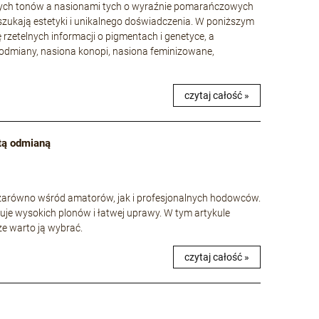
wych tonów a nasionami tych o wyraźnie pomarańczowych
szukają estetyki i unikalnego doświadczenia. W poniższym
ę rzetelnych informacji o pigmentach i genetyce, a
odmiany, nasiona konopi, nasiona feminizowane,
czytaj całość »
 tą odmianą
e zarówno wśród amatorów, jak i profesjonalnych hodowców.
uje wysokich plonów i łatwej uprawy. W tym artykule
 że warto ją wybrać.
czytaj całość »