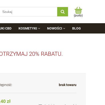
(pusty)
JKI CBD
KOSMETYKI
NOWOŚCI
BLOG
 OTRZYMAJ 20% RABATU.
tępność:
brak towaru
,40 zł