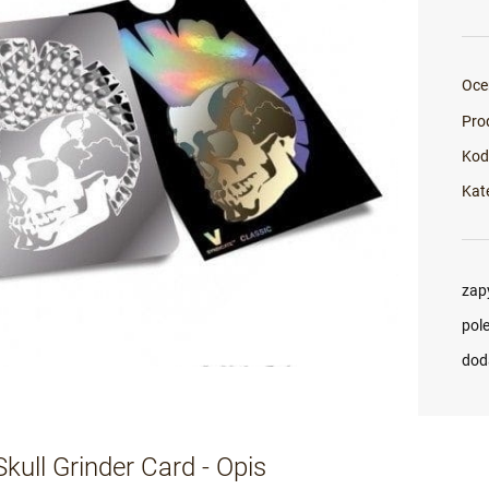
Oce
Pro
Kod
Kat
zap
pol
dod
kull Grinder Card - Opis