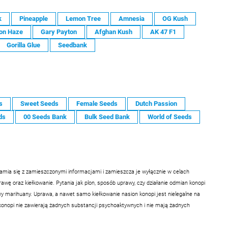
k
Pineapple
Lemon Tree
Amnesia
OG Kush
on Haze
Gary Payton
Afghan Kush
AK 47 F1
Gorilla Glue
Seedbank
s
Sweet Seeds
Female Seeds
Dutch Passion
ds
00 Seeds Bank
Bulk Seed Bank
World of Seeds
samia się z zamieszczonymi informacjami i zamieszcza je wyłącznie w celach
ę oraz kiełkowanie. Pytania jak plon, sposób uprawy, czy działanie odmian konopi
 marihuany. Uprawa, a nawet samo kiełkowanie nasion konopi jest nielegalne na
konopi nie zawierają żadnych substancji psychoaktywnych i nie mają żadnych