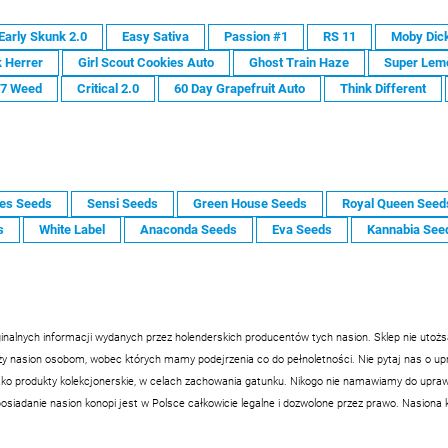
Early Skunk 2.0
Easy Sativa
Passion #1
RS 11
Moby Dic
 Herrer
Girl Scout Cookies Auto
Ghost Train Haze
Super Lem
47 Weed
Critical 2.0
60 Day Grapefruit Auto
Think Different
es Seeds
Sensi Seeds
Green House Seeds
Royal Queen Seed
s
White Label
Anaconda Seeds
Eva Seeds
Kannabia See
inalnych informacji wydanych przez holenderskich producentów tych nasion. Sklep nie utoż
nasion osobom, wobec których mamy podejrzenia co do pełnoletności. Nie pytaj nas o upraw
ko produkty kolekcjonerskie, w celach zachowania gatunku. Nikogo nie namawiamy do uprawy
siadanie nasion konopi jest w Polsce całkowicie legalne i dozwolone przez prawo. Nasiona 