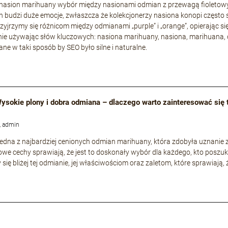
 nasion marihuany wybór między nasionami odmian z przewagą fioleto
 budzi duże emocje, zwłaszcza że kolekcjonerzy nasiona konopi często 
rzyjrzymy się różnicom między odmianami „purple” i „orange”, opierając si
ie używając słów kluczowych: nasiona marihuany, nasiona, marihuana, 
ne w taki sposób by SEO było silne i naturalne.
 Wysokie plony i dobra odmiana – dlaczego warto zainteresować się
, admin
o jedna z najbardziej cenionych odmian marihuany, która zdobyła uznani
owe cechy sprawiają, że jest to doskonały wybór dla każdego, kto poszuk
 się bliżej tej odmianie, jej właściwościom oraz zaletom, które sprawiają,