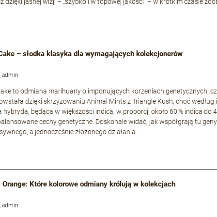
cz dzięki jasnej wizji – „szybko i w topowej jakości” – w krótkim czasie
Cake – słodka klasyka dla wymagających kolekcjonerów
, admin
ke to odmiana marihuany o imponujących korzeniach genetycznych, częs
owstała dzięki skrzyżowaniu Animal Mints z Triangle Kush, choć według i
a hybryda, będąca w większości indica, w proporcji około 60 % indica do 
zbalansowane cechy genetyczne. Doskonale widać, jak współgrają tu geny s
nsywnego, a jednocześnie złożonego działania.
. Orange: Które kolorowe odmiany królują w kolekcjach
, admin