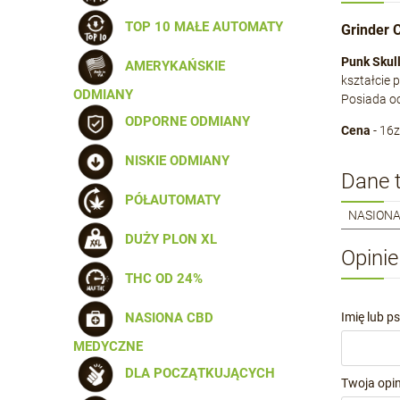
TOP 10 MAŁE AUTOMATY
Grinder 
Punk Skull
AMERYKAŃSKIE
kształcie 
ODMIANY
Posiada oc
ODPORNE ODMIANY
Cena
- 16z
NISKIE ODMIANY
Dane t
PÓŁAUTOMATY
NASIONA
DUŻY PLON XL
Opinie
THC OD 24%
Imię lub p
NASIONA CBD
MEDYCZNE
DLA POCZĄTKUJĄCYCH
Twoja opin