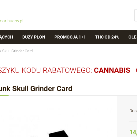
marihuany.pl
ĄCYCH
DUŻY PLON
PROMOCJA 1+1
THC OD 24%
OLE
 Skull Grinder Card
SZYKU KODU RABATOWEGO:
CANNABIS
I
unk Skull Grinder Card
Dos
14