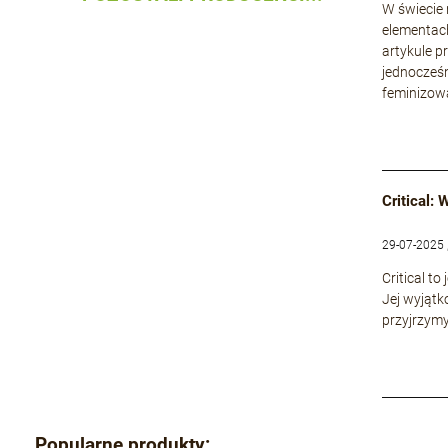
W świecie
elementach
artykule p
jednocześn
feminizowa
Critical:
29-07-2025 
Critical t
Jej wyjątk
przyjrzymy
Popularne produkty: