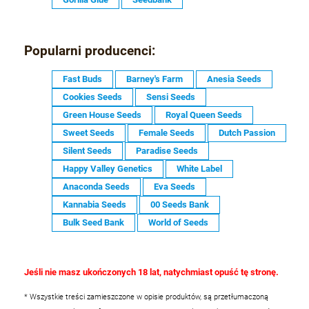
Popularni producenci:
Fast Buds
Barney's Farm
Anesia Seeds
Cookies Seeds
Sensi Seeds
Green House Seeds
Royal Queen Seeds
Sweet Seeds
Female Seeds
Dutch Passion
Silent Seeds
Paradise Seeds
Happy Valley Genetics
White Label
Anaconda Seeds
Eva Seeds
Kannabia Seeds
00 Seeds Bank
Bulk Seed Bank
World of Seeds
Jeśli nie masz ukończonych 18 lat, natychmiast opuść tę stronę.
* Wszystkie treści zamieszczone w opisie produktów, są przetłumaczoną