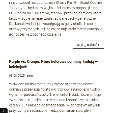
innych źródeł ma pochodzić z Cherry Pie i Girl Scout Cookies.
Ta hybryda, będąca w większości indica, w proporcji około
60 % indica do 40 % sativa, stanowi przykład odmiany, która
łączy w sobie najlepiej zbalansowane cechy genetyczne.
Doskonale widać, jak współgrają tu geny słodkich cookie
oraz wytrzymałych linii indica, co daje efekt intensywnego, a
jednocześnie złożonego działania.
czytaj całość »
Purple vs. Orange: Które kolorowe odmiany królują w
kolekcjach
05-08-2025 , admin
W świecie nasion marihuany wybór między nasionami
odmian z przewagą fioletowych tonów a nasionami tych o
wyraźnie pomarańczowych elementach budzi duże emocje,
zwłaszcza że kolekcjonerzy nasiona konopi często szukają
estetyki i unikalnego doświadczenia. W poniższym artykule
przyjrzymy się różnicom między odmianami „purple” i