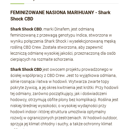
FEMINIZOWANE NASIONA MARIHUANY -
Shark
Shock CBD
Shark Shock CBD
, marki Dinafem, jest odmianą
feminizowaną z przewagą genotypu Indica, stworzona w
wyniku połączenia Shark Shock i wyselekcjonowaną męską
rośliną CBD Crew. Została stworzona, aby zapewnić
leczniczą odmianę wysokiej jakości, przeznaczoną dla osób
cierpiących na rozmaite schorzenia.
Shark Shock CBD
jest owocem projektu prowadzonego w
ścisłej współpracy z CBD Crew. Jest to wyjątkowa odmiana,
silnie rosnąca i łatwa w hodowli. Wytwarza zwarte topy
pokryte żywicą, a jej okres kwitnienia jest krótki. Przy hodowli
tej odmiany, zarówno początkujący, jak i doświadczeni
hodowcy, otrzymują obfite plony bez komplikacji. Roślina jest
niskiej/średniej wysokości, o wysokiej wydajności przy
hodowli indoor i której struktura umożliwia optymalny
rozwój w ograniczonych przestrzeniach. W hodowli outdoor,
sprzyja jej klimat chłodny i suchy, a także ochronny klimat