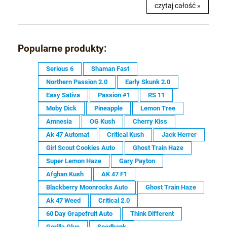
czytaj całość »
Popularne produkty:
Serious 6
Shaman Fast
Northern Passion 2.0
Early Skunk 2.0
Easy Sativa
Passion #1
RS 11
Moby Dick
Pineapple
Lemon Tree
Amnesia
OG Kush
Cherry Kiss
Ak 47 Automat
Critical Kush
Jack Herrer
Girl Scout Cookies Auto
Ghost Train Haze
Super Lemon Haze
Gary Payton
Afghan Kush
AK 47 F1
Blackberry Moonrocks Auto
Ghost Train Haze
Ak 47 Weed
Critical 2.0
60 Day Grapefruit Auto
Think Different
Gorilla Glue
Seedbank