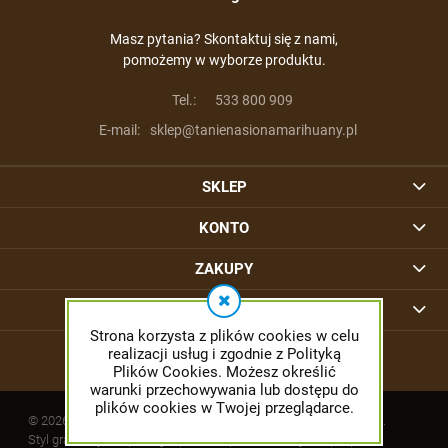
Masz pytania? Skontaktuj się z nami,
pomożemy w wyborze produktu.
Tel.:
533 800 909
E-mail:
sklep@tanienasionamarihuany.pl
SKLEP
KONTO
ZAKUPY
INFORMACJE
Strona korzysta z plików cookies w celu
realizacji usług i zgodnie z Polityką
Plików Cookies. Możesz określić
warunki przechowywania lub dostępu do
plików cookies w Twojej przeglądarce.
© 2026 tanienasionamarihuany.pl. Wszelkie prawa zastrzeżone.
Styl graficzny ShopGadget.pl
Sklep internetowy Shoper.pl