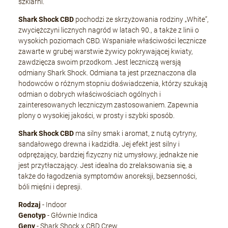
szklarni.
Shark Shock CBD
pochodzi ze skrzyżowania rodziny „White”,
zwyciężczyni licznych nagród w latach 90., a także z linii o
wysokich poziomach CBD. Wspaniałe właściwości lecznicze
zawarte w grubej warstwie żywicy pokrywającej kwiaty,
zawdzięcza swoim przodkom. Jest leczniczą wersją
odmiany Shark Shock. Odmiana ta jest przeznaczona dla
hodowców o różnym stopniu doświadczenia, którzy szukają
odmian o dobrych właściwościach ogólnych i
zainteresowanych leczniczym zastosowaniem. Zapewnia
plony o wysokiej jakości, w prosty i szybki sposób.
Shark Shock CBD
ma silny smak i aromat, z nutą cytryny,
sandałowego drewna i kadzidła. Jej efekt jest silny i
odprężający, bardziej fizyczny niż umysłowy, jednakże nie
jest przytłaczający. Jest idealna do zrelaksowania się, a
także do łagodzenia symptomów anoreksji, bezsenności,
bóli mięśni i depresji.
Rodzaj
- Indoor
Genotyp
- Głównie Indica
Geny
- Shark Shock x CBD Crew