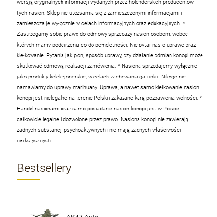
wersją oryginalnych informacji wydanych przez holenderskich producentów
tych nasion. Sklep nie utożsamia się z zamieszczonymi informacjami i
zamieszcza je wyłącznie w celach informacyjnych oraz edukacyjnych.
*
Zastrzegamy sobie prawo do odmowy sprzedaży nasion osobom, wobec
których mamy podejrzenia co do pełnoletności. Nie pytaj nas o uprawę oraz
kiełkowanie. Pytania jak plon, sposób uprawy, czy działanie odmian konopi może
skutkować odmową realizacji zamówienia.
* Nasiona sprzedajemy wyłącznie
jako produkty kolekcjonerskie, w celach zachowania gatunku. Nikogo nie
namawiamy do uprawy marihuany. Uprawa, a nawet samo kiełkowanie nasion
konopi jest nielegalne na terenie Polski i zakazane karą pozbawienia wolności.
*
Handel nasionami oraz samo posiadanie nasion konopi jest w Polsce
całkowicie legalne i dozwolone przez prawo. Nasiona konopi nie zawierają
żadnych substancji psychoaktywnych i nie mają żadnych właściwości
narkotycznych.
Bestsellery
AK47 Auto