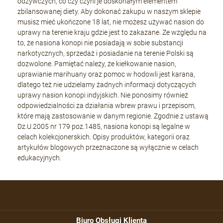
odżywczych, co czy czyni je doskonałym elementem
zbilansowanej diety. Aby dokonać zakupu w naszym sklepie
musisz mieć ukończone 18 lat, nie możesz używać nasion do
uprawy na terenie kraju gdzie jest to zakazane. Ze względu na
to, że nasiona konopi nie posiadają w sobie substancji
narkotycznych, sprzedaż i posiadanie na terenie Polski są
dozwolone. Pamiętać należy, że kiełkowanie nasion,
uprawianie marihuany oraz pomoc w hodowli jest karana,
dlatego też nie udzielamy żadnych informacji dotyczących
uprawy nasion konopi indyjskich. Nie ponosimy również
odpowiedzialności za działania wbrew prawu i przepisom,
które mają zastosowanie w danym regionie. Zgodnie z ustawą
Dz.U.2005 nr 179 poz.1485, nasiona konopi są legalne w
celach kolekcjonerskich. Opisy produktów, kategorii oraz
artykułów blogowych przeznaczone są wyłącznie w celach
edukacyjnych.
Biuro Obsługi Klienta