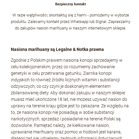
Bezpieczny kontakt
W razie wątpliwości, skontaktuj się z Nami - pomożemy w wyborze
produktu. Zalecamy kontakt przez Whatsapp lub Signal. Zapraszamy
do zakupów nasion marihuany w naszym internetowym sklepie.
Nasiona marihuany są Legalne & Notka prawna
Zgodnie z Polskim prawem nasiona konopi sprzedajemy w
celu kolekcjonerskim, przez co rozumiemy zachowanie
genetyki w celu przetrwania gatunku. Ziarnka konopi
indyjskich to również źródło licznych witamin i substancji
odżywczych, co czy czyni je doskonałym elementem
zbilansowanej diety. Aby dokonać zakupu w naszym sklepie
musisz mieć ukończone 18 lat, nie możesz używać nasion do
uprawy na terenie kraju gdzie jest to zakazane. Ze względu na
to, że nasiona konopi nie posiadają w sobie substancji
narkotycznych, sprzedaż i posiadanie na terenie Polski są
dozwolone. Pamiętać należy, że kiełkowanie nasion,
uprawianie marihuany oraz pomoc w hodowli jest karana,
dlatego też nie udzielamy żadnych informacji dotyczących