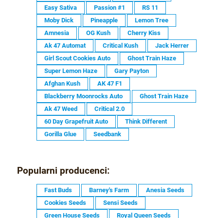
Easy Sativa
Passion #1
RS 11
Moby Dick
Pineapple
Lemon Tree
Amnesia
OG Kush
Cherry Kiss
Ak 47 Automat
Critical Kush
Jack Herrer
Girl Scout Cookies Auto
Ghost Train Haze
Super Lemon Haze
Gary Payton
Afghan Kush
AK 47 F1
Blackberry Moonrocks Auto
Ghost Train Haze
Ak 47 Weed
Critical 2.0
60 Day Grapefruit Auto
Think Different
Gorilla Glue
Seedbank
Popularni producenci:
Fast Buds
Barney's Farm
Anesia Seeds
Cookies Seeds
Sensi Seeds
Green House Seeds
Royal Queen Seeds