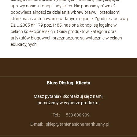
uprawy nasion konopi indyjskich. Nie ponosimy również
odpowiedzialności za działania wbrew prawu i przepisom,
które mają zastosowanie w danym regionie. Zgodnie z ustawą
Dz.U.2005 nr 179 poz.1485, nasiona konopi są legalne w
celach kolekcjonerskich. Opisy produktów, kategorii oraz
artykułów blogowych przeznaczone są wyłącznie w celach
edukacyjnych.
Biuro Obsługi Klienta
Masz pytania? Skontaktuj się z nami,
pomożemy w wyborze produktu.
Tel.:
533 800 909
E-mail:
sklep@tanienasionamarihuany.pl