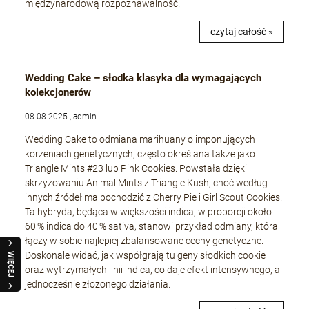
międzynarodową rozpoznawalność.
czytaj całość »
Wedding Cake – słodka klasyka dla wymagających
kolekcjonerów
08-08-2025 , admin
Wedding Cake to odmiana marihuany o imponujących
korzeniach genetycznych, często określana także jako
Triangle Mints #23 lub Pink Cookies. Powstała dzięki
skrzyżowaniu Animal Mints z Triangle Kush, choć według
innych źródeł ma pochodzić z Cherry Pie i Girl Scout Cookies.
Ta hybryda, będąca w większości indica, w proporcji około
60 % indica do 40 % sativa, stanowi przykład odmiany, która
łączy w sobie najlepiej zbalansowane cechy genetyczne.
Doskonale widać, jak współgrają tu geny słodkich cookie
WIĘCEJ
oraz wytrzymałych linii indica, co daje efekt intensywnego, a
jednocześnie złożonego działania.