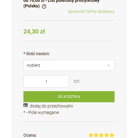
od 10,00 zł
- List polecony priorytetowy
(Polska)
sprawdź formy dostawy
Cena nie zawiera ewentualnych kosztów płatności
24,30 zł
*
Ilość nasion:
szt.
DO KOSZYKA
dodaj do przechowalni
*
- Pole wymagane
Ocena: