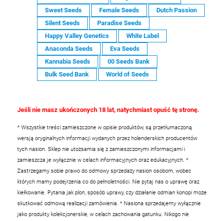
Sweet Seeds
Female Seeds
Dutch Passion
Silent Seeds
Paradise Seeds
Happy Valley Genetics
White Label
Anaconda Seeds
Eva Seeds
Kannabia Seeds
00 Seeds Bank
Bulk Seed Bank
World of Seeds
Jeśli nie masz ukończonych 18 lat, natychmiast opuść tę stronę.
* Wszystkie treści zamieszczone w opisie produktów, są przetłumaczoną
wersją oryginalnych informacji wydanych przez holenderskich producentów
tych nasion. Sklep nie utożsamia się z zamieszczonymi informacjami i
zamieszcza je wyłącznie w celach informacyjnych oraz edukacyjnych.
*
Zastrzegamy sobie prawo do odmowy sprzedaży nasion osobom, wobec
których mamy podejrzenia co do pełnoletności. Nie pytaj nas o uprawę oraz
kiełkowanie. Pytania jak plon, sposób uprawy, czy działanie odmian konopi może
skutkować odmową realizacji zamówienia.
* Nasiona sprzedajemy wyłącznie
jako produkty kolekcjonerskie, w celach zachowania gatunku. Nikogo nie