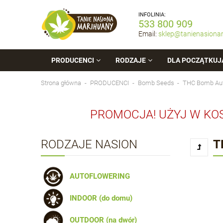
INFOLINIA:
533 800 909
Email:
sklep@tanienasiona
PRODUCENCI
RODZAJE
DLA POCZĄTKUJ
Strona główna
PRODUCENCI
Bomb Seeds
THC Bomb Au
PROMOCJA! UŻYJ W KO
RODZAJE NASION
T
AUTOFLOWERING
INDOOR (do domu)
OUTDOOR (na dwór)