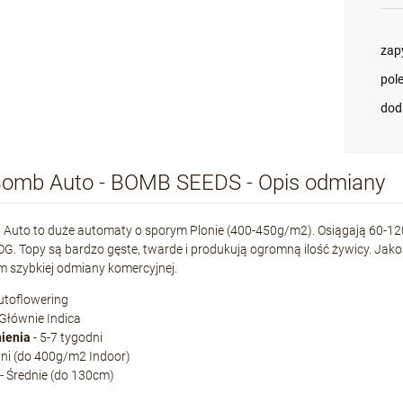
zap
pol
dod
omb Auto - BOMB SEEDS - Opis odmiany
uto to duże automaty o sporym Plonie (400-450g/m2). Osiągają 60-120cm
G. Topy są bardzo gęste, twarde i produkują ogromną ilość żywicy. Ja
 szybkiej odmiany komercyjnej.
utoflowering
 Głównie Indica
nienia
- 5-7 tygodni
dni (do 400g/m2 Indoor)
- Średnie (do 130cm)