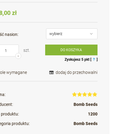
Cena nie zawiera ewentualnych kosztów
płatności
8,00 zł
ść nasion:
szt.
DO KOSZYKA
-
Zyskujesz
5
pkt [
?
]
Pole wymagane
dodaj do przechowalni
na:
ducent:
Bomb Seeds
 produktu:
1200
egoria produktu:
Bomb Seeds