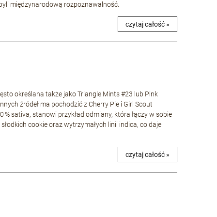
 zdobyli międzynarodową rozpoznawalność.
czytaj całość »
to określana także jako Triangle Mints #23 lub Pink
nnych źródeł ma pochodzić z Cherry Pie i Girl Scout
40 % sativa, stanowi przykład odmiany, która łączy w sobie
łodkich cookie oraz wytrzymałych linii indica, co daje
czytaj całość »