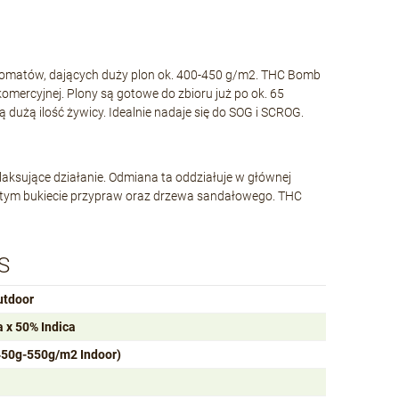
matów, dających duży plon ok. 400-450 g/m2. THC Bomb
omercyjnej. Plony są gotowe do zbioru już po ok. 65
ą dużą ilość żywicy. Idealnie nadaje się do SOG i SCROG.
aksujące działanie. Odmiana ta oddziałuje w głównej
ogatym bukiecie przypraw oraz drzewa sandałowego. THC
S
utdoor
 x 50% Indica
450g-550g/m2 Indoor)