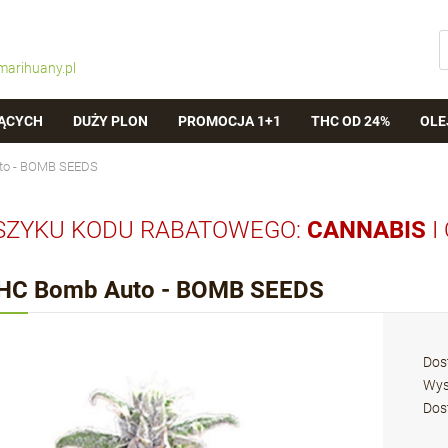
marihuany.pl
ĄCYCH
DUŻY PLON
PROMOCJA 1+1
THC OD 24%
OLE
to - BOMB SEEDS
SZYKU KODU RABATOWEGO:
CANNABIS
I
HC Bomb Auto - BOMB SEEDS
Dos
Wys
Dos