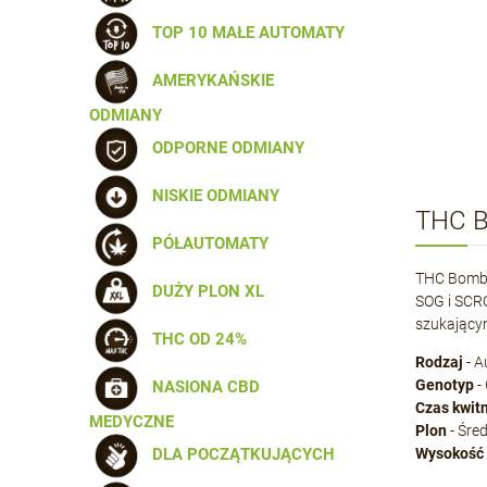
TOP 10 MAŁE AUTOMATY
AMERYKAŃSKIE
ODMIANY
ODPORNE ODMIANY
NISKIE ODMIANY
THC B
PÓŁAUTOMATY
THC Bomb A
DUŻY PLON XL
SOG i SCRO
szukającym
THC OD 24%
Rodzaj
- A
Genotyp
-
NASIONA CBD
Czas kwit
MEDYCZNE
Plon
- Śre
DLA POCZĄTKUJĄCYCH
Wysokość