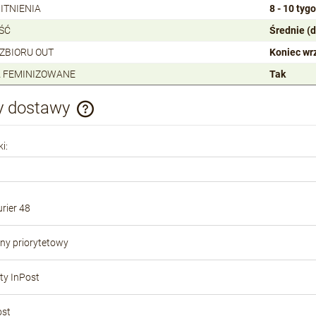
ITNIENIA
8 - 10 tyg
ŚĆ
Średnie (
 ZBIORU OUT
Koniec wr
 FEMINIZOWANE
Tak
y dostawy
Cena nie zawiera ewentualnych kosztów
i:
płatności
rier 48
ony priorytetowy
y InPost
ost