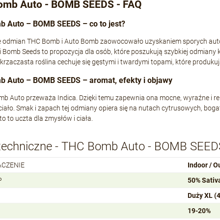
omb Auto - BOMB SEEDS - FAQ
 Auto – BOMB SEEDS – co to jest?
e odmian THC Bomb i Auto Bomb zaowocowało uzyskaniem sporych auto
 Bomb Seeds to propozycja dla osób, które poszukują szybkiej odmiany k
 krzaczasta roślina cechuje się gęstymi i twardymi topami, które produkuj
 Auto – BOMB SEEDS – aromat, efekty i objawy
 Auto przeważa Indica. Dzięki temu zapewnia ona mocne, wyraźne i rel
ciało. Smak i zapach tej odmiany opiera się na nutach cytrusowych, b
 to uczta dla zmysłów i ciała.
techniczne - THC Bomb Auto - BOMB SEED
ACZENIE
Indoor / O
P
50% Sativa
Duży XL (
19-20%