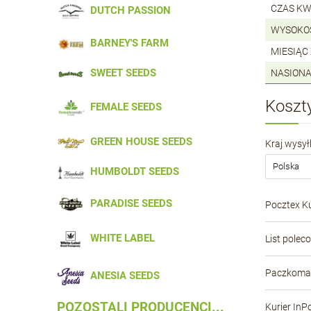
CZAS KW
DUTCH PASSION
WYSOKO
BARNEY'S FARM
MIESIĄC
SWEET SEEDS
NASIONA
Koszt
FEMALE SEEDS
GREEN HOUSE SEEDS
Kraj wysyłk
HUMBOLDT SEEDS
PARADISE SEEDS
Pocztex Ku
WHITE LABEL
List polec
Paczkomat
ANESIA SEEDS
POZOSTALI PRODUCENCI...
Kurier InP