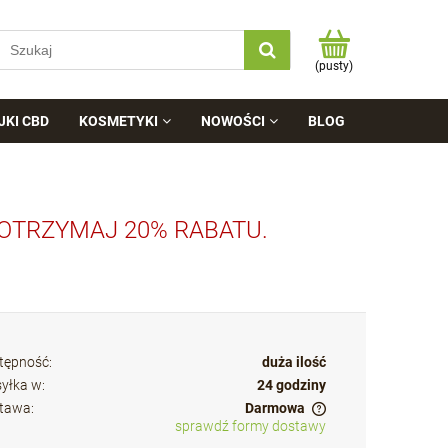
(pusty)
JKI CBD
KOSMETYKI
NOWOŚCI
BLOG
 OTRZYMAJ 20% RABATU.
tępność:
duża ilość
yłka w:
24 godziny
tawa:
Darmowa
sprawdź formy dostawy