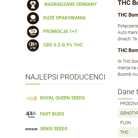
THC B
NAGRADZANE ODMIANY
THC Bomb
DUŻE OPAKOWANIA
Połączeni
PROMOCJA 1+1
Auto marki
dniach. Ta
CBD 0.2-0.9% THC
THC Bomb
W THC Bomb
mierze na 
Boomb Auto
NAJLEPSI PRODUCENCI
Dane 
ROYAL QUEEN SEEDS
PRZEZN
GENOTY
FAST BUDS
PLON
SENSI SEEDS
THC