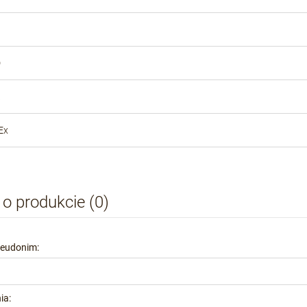
D
Ex
 o produkcie (0)
seudonim:
ia: