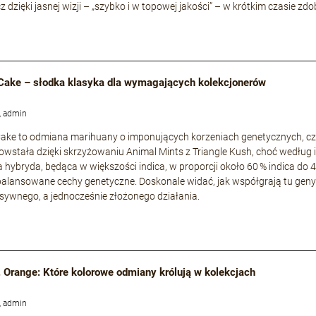
cz dzięki jasnej wizji – „szybko i w topowej jakości” – w krótkim czasie
Cake – słodka klasyka dla wymagających kolekcjonerów
, admin
ke to odmiana marihuany o imponujących korzeniach genetycznych, częs
owstała dzięki skrzyżowaniu Animal Mints z Triangle Kush, choć według i
a hybryda, będąca w większości indica, w proporcji około 60 % indica do 
zbalansowane cechy genetyczne. Doskonale widać, jak współgrają tu geny s
nsywnego, a jednocześnie złożonego działania.
. Orange: Które kolorowe odmiany królują w kolekcjach
, admin