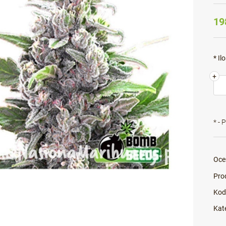
19
*
Ilo
+
*
- 
Oce
Pro
Kod
Kat