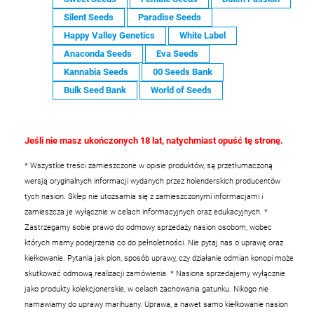
Silent Seeds
Paradise Seeds
Happy Valley Genetics
White Label
Anaconda Seeds
Eva Seeds
Kannabia Seeds
00 Seeds Bank
Bulk Seed Bank
World of Seeds
Jeśli nie masz ukończonych 18 lat, natychmiast opuść tę stronę.
* Wszystkie treści zamieszczone w opisie produktów, są przetłumaczoną
wersją oryginalnych informacji wydanych przez holenderskich producentów
tych nasion. Sklep nie utożsamia się z zamieszczonymi informacjami i
zamieszcza je wyłącznie w celach informacyjnych oraz edukacyjnych.
*
Zastrzegamy sobie prawo do odmowy sprzedaży nasion osobom, wobec
których mamy podejrzenia co do pełnoletności. Nie pytaj nas o uprawę oraz
kiełkowanie. Pytania jak plon, sposób uprawy, czy działanie odmian konopi może
skutkować odmową realizacji zamówienia.
* Nasiona sprzedajemy wyłącznie
jako produkty kolekcjonerskie, w celach zachowania gatunku. Nikogo nie
namawiamy do uprawy marihuany. Uprawa, a nawet samo kiełkowanie nasion