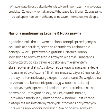
W razie wątpliwości, skontaktuj się z Nami - pomożemy w wyborze
produktu. Zalecamy kontakt przez Whatsapp lub Signal. Zapraszamy
do zakupów nasion marihuany w naszym internetowym sklepie.
Nasiona marihuany są Legalne & Notka prawna
Zgodnie z Polskim prawem nasiona konopi sprzedajemy w
celu kolekcjonerskim, przez co rozumiemy zachowanie
genetyki w celu przetrwania gatunku. Ziarnka konopi
indyjskich to również źródło licznych witamin i substancji
odżywczych, co czy czyni je doskonałym elementem
zbilansowanej diety. Aby dokonać zakupu w naszym sklepie
musisz mieć ukończone 18 lat, nie możesz używać nasion do
uprawy na terenie kraju gdzie jest to zakazane. Ze względu na
to, że nasiona konopi nie posiadają w sobie substancji
narkotycznych, sprzedaż i posiadanie na terenie Polski są
dozwolone. Pamiętać należy, że kiełkowanie nasion,
uprawianie marihuany oraz pomoc w hodowli jest karana,
dlatego też nie udzielamy żadnych informacji dotyczących
uprawy nasion konopi indyjskich. Nie ponosimy również