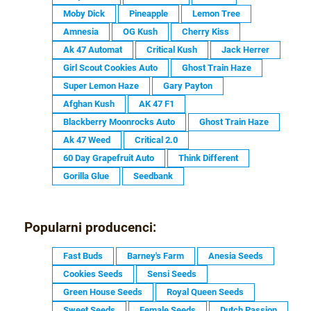
Moby Dick
Pineapple
Lemon Tree
Amnesia
OG Kush
Cherry Kiss
Ak 47 Automat
Critical Kush
Jack Herrer
Girl Scout Cookies Auto
Ghost Train Haze
Super Lemon Haze
Gary Payton
Afghan Kush
AK 47 F1
Blackberry Moonrocks Auto
Ghost Train Haze
Ak 47 Weed
Critical 2.0
60 Day Grapefruit Auto
Think Different
Gorilla Glue
Seedbank
Popularni producenci:
Fast Buds
Barney's Farm
Anesia Seeds
Cookies Seeds
Sensi Seeds
Green House Seeds
Royal Queen Seeds
Sweet Seeds
Female Seeds
Dutch Passion