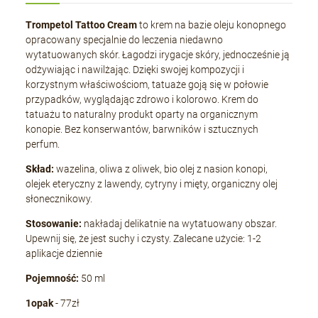
Trompetol Tattoo Cream
to krem ​​na bazie oleju konopnego
opracowany specjalnie do leczenia niedawno
wytatuowanych skór. Łagodzi irygacje skóry, jednocześnie ją
odżywiając i nawilżając. Dzięki swojej kompozycji i
korzystnym właściwościom, tatuaże goją się w połowie
przypadków, wyglądając zdrowo i kolorowo. Krem do
tatuażu to naturalny produkt oparty na organicznym
konopie. Bez konserwantów, barwników i sztucznych
perfum.
Skład:
wazelina, oliwa z oliwek, bio olej z nasion konopi,
olejek eteryczny z lawendy, cytryny i mięty, organiczny olej
słonecznikowy.
Stosowanie:
nakładaj delikatnie na wytatuowany obszar.
Upewnij się, że jest suchy i czysty. Zalecane użycie: 1-2
aplikacje dziennie
Pojemność:
50 ml
1opak
- 77zł