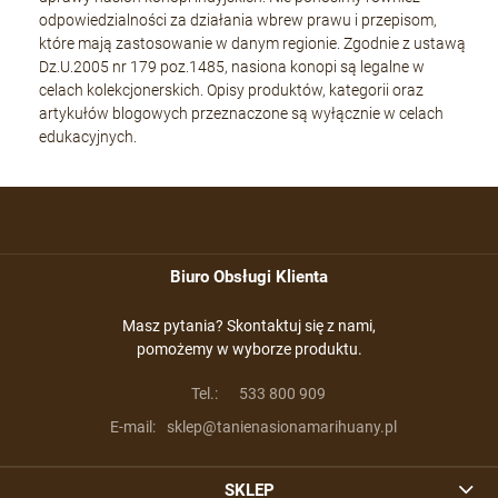
odpowiedzialności za działania wbrew prawu i przepisom,
które mają zastosowanie w danym regionie. Zgodnie z ustawą
Dz.U.2005 nr 179 poz.1485, nasiona konopi są legalne w
celach kolekcjonerskich. Opisy produktów, kategorii oraz
artykułów blogowych przeznaczone są wyłącznie w celach
edukacyjnych.
Biuro Obsługi Klienta
Masz pytania? Skontaktuj się z nami,
pomożemy w wyborze produktu.
Tel.:
533 800 909
E-mail:
sklep@tanienasionamarihuany.pl
SKLEP