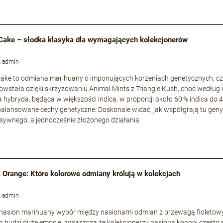
Cake – słodka klasyka dla wymagających kolekcjonerów
, admin
ke to odmiana marihuany o imponujących korzeniach genetycznych, częs
owstała dzięki skrzyżowaniu Animal Mints z Triangle Kush, choć według i
a hybryda, będąca w większości indica, w proporcji około 60 % indica do 
zbalansowane cechy genetyczne. Doskonale widać, jak współgrają tu geny s
nsywnego, a jednocześnie złożonego działania.
. Orange: Które kolorowe odmiany królują w kolekcjach
, admin
 nasion marihuany wybór między nasionami odmian z przewagą fioleto
 budzi duże emocje, zwłaszcza że kolekcjonerzy nasiona konopi często 