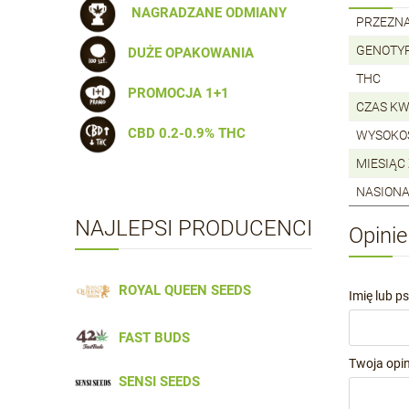
NAGRADZANE ODMIANY
PRZEZN
GENOTY
DUŻE OPAKOWANIA
THC
PROMOCJA 1+1
CZAS KW
CBD 0.2-0.9% THC
WYSOKO
MIESIĄC
NASIONA
NAJLEPSI PRODUCENCI
Opinie
ROYAL QUEEN SEEDS
Imię lub p
FAST BUDS
Twoja opin
SENSI SEEDS