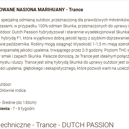
OWANE NASIONA MARIHUANY - Trance
t specjalną odmianą outdoor, przeznaczoną dla prawdziwych miłośnikó
Czasami, w przypadku 100% odmian Skunka, przeznaczonych do uprawy in
tdoor. Dutch Passion hybrydyzował i starannie wyselekcjonował Skunka
t hybrydą F1, która wyjątkowo dobrą jakość łączy z szybkim dojrzewani
wie października. Rośliny mogą osiągnąć Wysokość 1-1,5 m i mają szerokie
wspaniałej jakości upalenia, trwającego przez 2-3 godziny. Poziom THC wy
smak i zapach Skunka. Palacze donoszą, że Trance jest idealnym połąc
ysłu i duszy. Trance jest silną hybrydą Skunka do uprawy outdoor jest
ości upalenia, głębokiego i eskapistycznego, które pozwoli wam na ucie
utdoor
 Głównie Indica
- Średnie (do 130cm)
nienia
- 7 - 9 tygodni
techniczne - Trance - DUTCH PASSION