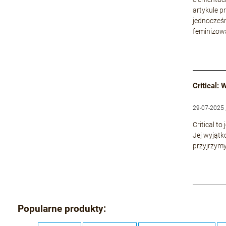
artykule p
jednocześn
feminizowa
Critical:
29-07-2025 
Critical t
Jej wyjątk
przyjrzymy
Popularne produkty: