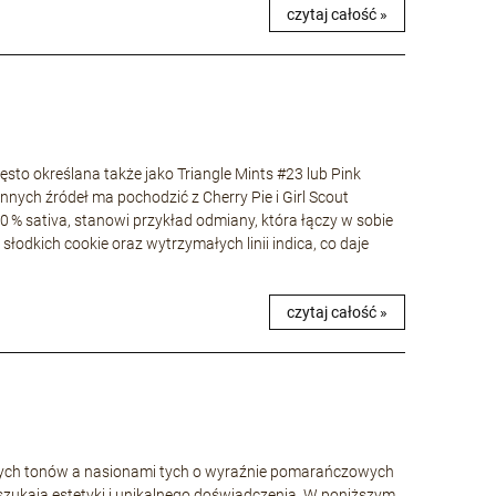
czytaj całość »
to określana także jako Triangle Mints #23 lub Pink
nnych źródeł ma pochodzić z Cherry Pie i Girl Scout
40 % sativa, stanowi przykład odmiany, która łączy w sobie
łodkich cookie oraz wytrzymałych linii indica, co daje
czytaj całość »
wych tonów a nasionami tych o wyraźnie pomarańczowych
szukają estetyki i unikalnego doświadczenia. W poniższym