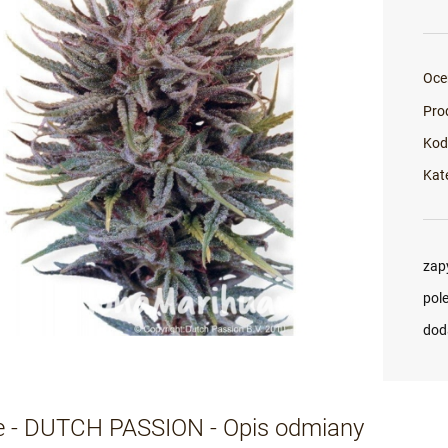
Oce
Pro
Kod
Kat
zap
pol
dod
e - DUTCH PASSION - Opis odmiany