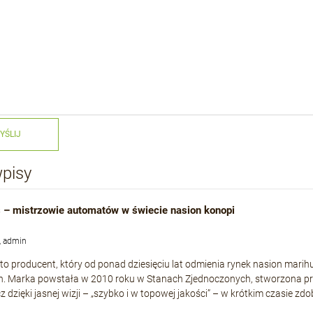
YŚLIJ
wpisy
 – mistrzowie automatów w świecie nasion konopi
, admin
to producent, który od ponad dziesięciu lat odmienia rynek nasion mari
h. Marka powstała w 2010 roku w Stanach Zjednoczonych, stworzona p
cz dzięki jasnej wizji – „szybko i w topowej jakości” – w krótkim czasie