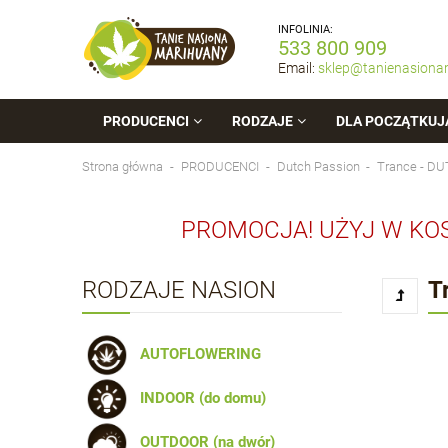
INFOLINIA:
533 800 909
Email:
sklep@tanienasiona
PRODUCENCI
RODZAJE
DLA POCZĄTKUJ
Strona główna
PRODUCENCI
Dutch Passion
Trance - D
PROMOCJA! UŻYJ W KO
RODZAJE NASION
T
AUTOFLOWERING
INDOOR (do domu)
OUTDOOR (na dwór)