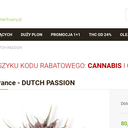
marihuany.pl
ĄCYCH
DUŻY PLON
PROMOCJA 1+1
THC OD 24%
OLE
UTCH PASSION
SZYKU KODU RABATOWEGO:
CANNABIS
I
rance - DUTCH PASSION
Dos
80