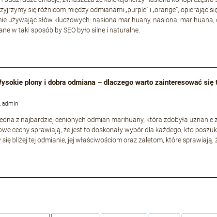
rzyjrzymy się różnicom między odmianami „purple” i „orange”, opierając si
ie używając słów kluczowych: nasiona marihuany, nasiona, marihuana, 
ne w taki sposób by SEO było silne i naturalne.
 Wysokie plony i dobra odmiana – dlaczego warto zainteresować się
, admin
o jedna z najbardziej cenionych odmian marihuany, która zdobyła uznani
owe cechy sprawiają, że jest to doskonały wybór dla każdego, kto poszuk
 się bliżej tej odmianie, jej właściwościom oraz zaletom, które sprawiają,