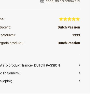
dodaj do przechowalni
na:
ducent:
Dutch Passion
 produktu:
1333
egoria produktu:
Dutch Passion
ytaj o produkt Trance - DUTCH PASSION
eć znajomemu
aj opinię