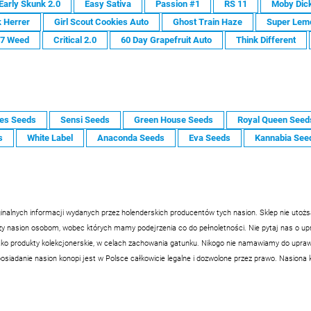
Early Skunk 2.0
Easy Sativa
Passion #1
RS 11
Moby Dic
 Herrer
Girl Scout Cookies Auto
Ghost Train Haze
Super Lem
47 Weed
Critical 2.0
60 Day Grapefruit Auto
Think Different
es Seeds
Sensi Seeds
Green House Seeds
Royal Queen Seed
s
White Label
Anaconda Seeds
Eva Seeds
Kannabia See
inalnych informacji wydanych przez holenderskich producentów tych nasion. Sklep nie utoż
nasion osobom, wobec których mamy podejrzenia co do pełnoletności. Nie pytaj nas o upraw
ko produkty kolekcjonerskie, w celach zachowania gatunku. Nikogo nie namawiamy do uprawy
siadanie nasion konopi jest w Polsce całkowicie legalne i dozwolone przez prawo. Nasiona 