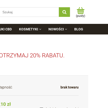
(pusty)
JKI CBD
KOSMETYKI
NOWOŚCI
BLOG
 OTRZYMAJ 20% RABATU.
tępność:
brak towaru
,10 zł