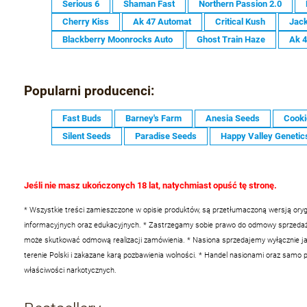
Serious 6
Shaman Fast
Northern Passion 2.0
Cherry Kiss
Ak 47 Automat
Critical Kush
Jack
Blackberry Moonrocks Auto
Ghost Train Haze
Ak 
Popularni producenci:
Fast Buds
Barney's Farm
Anesia Seeds
Cooki
Silent Seeds
Paradise Seeds
Happy Valley Genetic
Jeśli nie masz ukończonych 18 lat, natychmiast opuść tę stronę.
* Wszystkie treści zamieszczone w opisie produktów, są przetłumaczoną wersją oryg
informacyjnych oraz edukacyjnych.
* Zastrzegamy sobie prawo do odmowy sprzedaży 
może skutkować odmową realizacji zamówienia.
* Nasiona sprzedajemy wyłącznie ja
terenie Polski i zakazane karą pozbawienia wolności.
* Handel nasionami oraz samo po
właściwości narkotycznych.