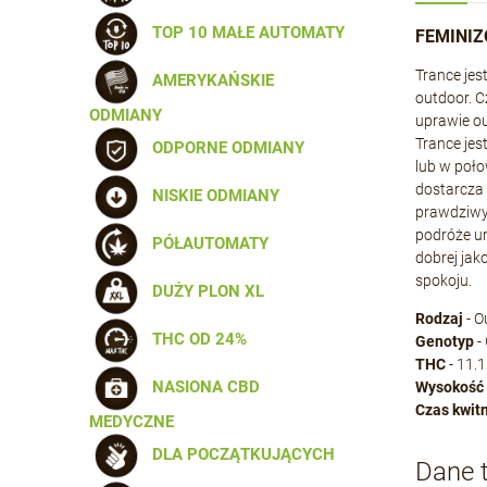
TOP 10 MAŁE AUTOMATY
FEMINIZ
Trance jes
AMERYKAŃSKIE
outdoor. 
ODMIANY
uprawie ou
Trance jes
ODPORNE ODMIANY
lub w poło
dostarcza 
NISKIE ODMIANY
prawdziwy 
podróże um
PÓŁAUTOMATY
dobrej jak
spokoju.
DUŻY PLON XL
Rodzaj
- O
THC OD 24%
Genotyp
-
THC
- 11.1
NASIONA CBD
Wysokość
Czas kwit
MEDYCZNE
DLA POCZĄTKUJĄCYCH
Dane 