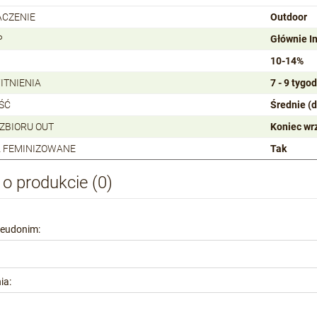
ACZENIE
Outdoor
P
Głównie I
10-14%
ITNIENIA
7 - 9 tygod
ŚĆ
Średnie (
 ZBIORU OUT
Koniec wr
 FEMINIZOWANE
Tak
 o produkcie (0)
seudonim:
ia: