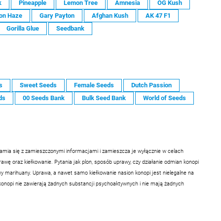
k
Pineapple
Lemon Tree
Amnesia
OG Kush
on Haze
Gary Payton
Afghan Kush
AK 47 F1
Gorilla Glue
Seedbank
s
Sweet Seeds
Female Seeds
Dutch Passion
ds
00 Seeds Bank
Bulk Seed Bank
World of Seeds
samia się z zamieszczonymi informacjami i zamieszcza je wyłącznie w celach
ę oraz kiełkowanie. Pytania jak plon, sposób uprawy, czy działanie odmian konopi
 marihuany. Uprawa, a nawet samo kiełkowanie nasion konopi jest nielegalne na
konopi nie zawierają żadnych substancji psychoaktywnych i nie mają żadnych