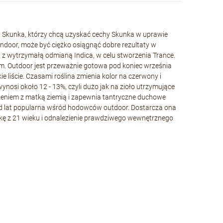
w Skunka, którzy chcą uzyskać cechy Skunka w uprawie
door, może być ciężko osiągnąć dobre rezultaty w
 z wytrzymałą odmianą Indica, w celu stworzenia Trance.
em. Outdoor jest przeważnie gotowa pod koniec września
 liście. Czasami roślina zmienia kolor na czerwony i
nosi około 12 - 13%, czyli dużo jak na zioło utrzymujące
zeniem z matką ziemią i zapewnia tantryczne duchowe
 od lat popularna wśród hodowców outdoor. Dostarcza ona
czkę z 21 wieku i odnalezienie prawdziwego wewnętrznego