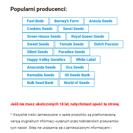
Popularni producenci:
Fast Buds
Barney's Farm
Anesia Seeds
Cookies Seeds
Sensi Seeds
Green House Seeds
Royal Queen Seeds
Sweet Seeds
Female Seeds
Dutch Passion
Silent Seeds
Paradise Seeds
Happy Valley Genetics
White Label
Anaconda Seeds
Eva Seeds
Kannabia Seeds
00 Seeds Bank
Bulk Seed Bank
World of Seeds
Jeśli nie masz ukończonych 18 lat, natychmiast opuść tę stronę.
* Wszystkie treści zamieszczone w opisie produktów, są przetłumaczoną
wersją oryginalnych informacji wydanych przez holenderskich producentów
tych nasion. Sklep nie utożsamia się z zamieszczonymi informacjami i