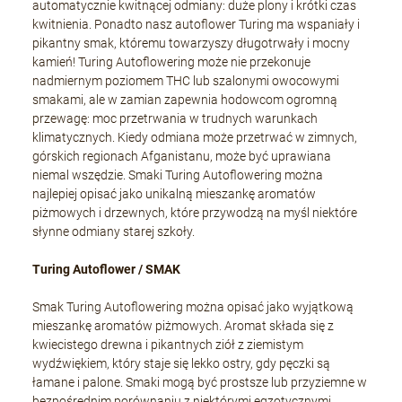
automatycznie kwitnącej odmiany: duże plony i krótki czas
kwitnienia. Ponadto nasz autoflower Turing ma wspaniały i
pikantny smak, któremu towarzyszy długotrwały i mocny
kamień! Turing Autoflowering może nie przekonuje
nadmiernym poziomem THC lub szalonymi owocowymi
smakami, ale w zamian zapewnia hodowcom ogromną
przewagę: moc przetrwania w trudnych warunkach
klimatycznych. Kiedy odmiana może przetrwać w zimnych,
górskich regionach Afganistanu, może być uprawiana
niemal wszędzie. Smaki Turing Autoflowering można
najlepiej opisać jako unikalną mieszankę aromatów
piżmowych i drzewnych, które przywodzą na myśl niektóre
słynne odmiany starej szkoły.
Turing Autoflower / SMAK
Smak Turing Autoflowering można opisać jako wyjątkową
mieszankę aromatów piżmowych. Aromat składa się z
kwiecistego drewna i pikantnych ziół z ziemistym
wydźwiękiem, który staje się lekko ostry, gdy pęczki są
łamane i palone. Smaki mogą być prostsze lub przyziemne w
bezpośrednim porównaniu z niektórymi egzotycznymi