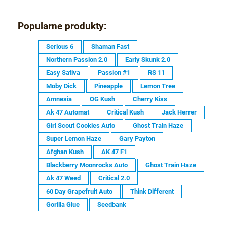
Popularne produkty:
Serious 6
Shaman Fast
Northern Passion 2.0
Early Skunk 2.0
Easy Sativa
Passion #1
RS 11
Moby Dick
Pineapple
Lemon Tree
Amnesia
OG Kush
Cherry Kiss
Ak 47 Automat
Critical Kush
Jack Herrer
Girl Scout Cookies Auto
Ghost Train Haze
Super Lemon Haze
Gary Payton
Afghan Kush
AK 47 F1
Blackberry Moonrocks Auto
Ghost Train Haze
Ak 47 Weed
Critical 2.0
60 Day Grapefruit Auto
Think Different
Gorilla Glue
Seedbank