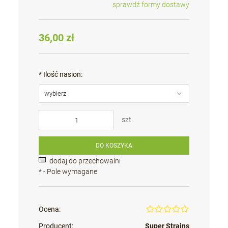
sprawdź formy dostawy
Cena nie zawiera ewentualnych kosztów płatności
36,00 zł
*
Ilość nasion:
szt.
DO KOSZYKA
dodaj do przechowalni
*
- Pole wymagane
Ocena:
Producent:
Super Strains