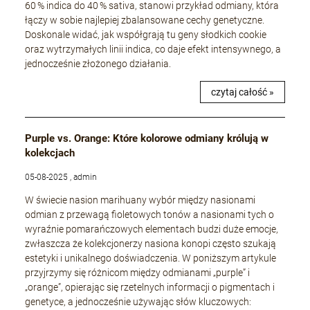
60 % indica do 40 % sativa, stanowi przykład odmiany, która
łączy w sobie najlepiej zbalansowane cechy genetyczne.
Doskonale widać, jak współgrają tu geny słodkich cookie
oraz wytrzymałych linii indica, co daje efekt intensywnego, a
jednocześnie złożonego działania.
czytaj całość »
Purple vs. Orange: Które kolorowe odmiany królują w
kolekcjach
05-08-2025 , admin
W świecie nasion marihuany wybór między nasionami
odmian z przewagą fioletowych tonów a nasionami tych o
wyraźnie pomarańczowych elementach budzi duże emocje,
zwłaszcza że kolekcjonerzy nasiona konopi często szukają
estetyki i unikalnego doświadczenia. W poniższym artykule
przyjrzymy się różnicom między odmianami „purple” i
„orange”, opierając się rzetelnych informacji o pigmentach i
genetyce, a jednocześnie używając słów kluczowych: