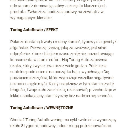
odmianami z dominacją sativy, ale często kluczem jest
prostota. Zwłaszcza podczas uprawy na zewnątrz w
wymagającym klimacie.
Turing Autoflower / EFEKT
Palacze dostaną trwały i mocny kamień, typowy dla genetyki
afgańskiej. Pierwszą rzeczą, jaką zauważysz, jest silne
odprężenie, które z biegiem czasu zmięknie, pozostawiając
konsumenta w stanie euforii. Haj Turing Auto zapewnia
relaks, który zwykle trwa przez wiele godzin. Poczujesz
subtelne podniesienie na początku haju, wypełniając Cię
poczuciem szczęścia, które wymazuje wszelkie negatywne
uczucia i zajęte myśli. Kiedy osiądziesz w tym stanie czystej
błogości, twoje ciało zacznie się relaksować, przechodząc w
lekko uspokajający stan fizyczny bez nadmiernej senności.
Turing Autoflower / WEWNĘTRZNE
Chociaż Turing Autoflowering ma cykl kwitnienia wynoszący
około 8 tygodni, hodowcy indoor mogą potrzebować dać