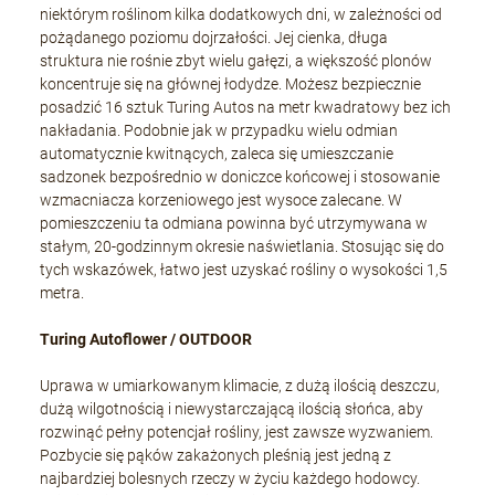
niektórym roślinom kilka dodatkowych dni, w zależności od
pożądanego poziomu dojrzałości. Jej cienka, długa
struktura nie rośnie zbyt wielu gałęzi, a większość plonów
koncentruje się na głównej łodydze. Możesz bezpiecznie
posadzić 16 sztuk Turing Autos na metr kwadratowy bez ich
nakładania. Podobnie jak w przypadku wielu odmian
automatycznie kwitnących, zaleca się umieszczanie
sadzonek bezpośrednio w doniczce końcowej i stosowanie
wzmacniacza korzeniowego jest wysoce zalecane. W
pomieszczeniu ta odmiana powinna być utrzymywana w
stałym, 20-godzinnym okresie naświetlania. Stosując się do
tych wskazówek, łatwo jest uzyskać rośliny o wysokości 1,5
metra.
Turing Autoflower / OUTDOOR
Uprawa w umiarkowanym klimacie, z dużą ilością deszczu,
dużą wilgotnością i niewystarczającą ilością słońca, aby
rozwinąć pełny potencjał rośliny, jest zawsze wyzwaniem.
Pozbycie się pąków zakażonych pleśnią jest jedną z
najbardziej bolesnych rzeczy w życiu każdego hodowcy.