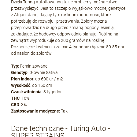
Dzięki Turing Autoflowering takie problemy można łatwo
przezwyciężyć. Jest to szczep o wyjątkowo mocnej genetyce
z Afganistanu, dający tym roślinom odporność, której
potrzebują do rozwoju i przetrwania. Zbiory można
przeprowadzić na długo przed zmianą pogody jesienią,
zakładając, że hodowcy odpowiednio planują. Roślina na
zewnątrz wyprodukuje do 200 gramów na roślinę.
Rozpoczęcie kwitnienia zajmie 4 tygodnie i łącznie 80-85 dni
od nasion do zbiorów.
Typ
: Feminizowane
Genotyp
: Głównie Sativa
Plon Indoor
: do 600 gr / m2
Wysokość
: do 150 cm
Czas kwitnienia
: 8 tygodni
THC
: 16%
CBD
: 3%
Zastosowanie medyczne
: Tak
Dane techniczne - Turing Auto -
SUPER STRAINS