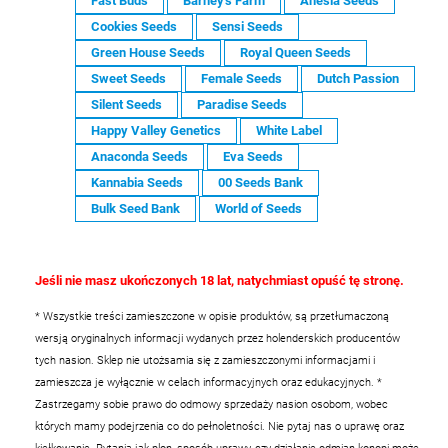
Fast Buds
Barney's Farm
Anesia Seeds
Cookies Seeds
Sensi Seeds
Green House Seeds
Royal Queen Seeds
Sweet Seeds
Female Seeds
Dutch Passion
Silent Seeds
Paradise Seeds
Happy Valley Genetics
White Label
Anaconda Seeds
Eva Seeds
Kannabia Seeds
00 Seeds Bank
Bulk Seed Bank
World of Seeds
Jeśli nie masz ukończonych 18 lat, natychmiast opuść tę stronę.
* Wszystkie treści zamieszczone w opisie produktów, są przetłumaczoną
wersją oryginalnych informacji wydanych przez holenderskich producentów
tych nasion. Sklep nie utożsamia się z zamieszczonymi informacjami i
zamieszcza je wyłącznie w celach informacyjnych oraz edukacyjnych.
*
Zastrzegamy sobie prawo do odmowy sprzedaży nasion osobom, wobec
których mamy podejrzenia co do pełnoletności. Nie pytaj nas o uprawę oraz