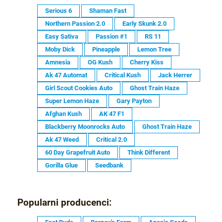
Serious 6
Shaman Fast
Northern Passion 2.0
Early Skunk 2.0
Easy Sativa
Passion #1
RS 11
Moby Dick
Pineapple
Lemon Tree
Amnesia
OG Kush
Cherry Kiss
Ak 47 Automat
Critical Kush
Jack Herrer
Girl Scout Cookies Auto
Ghost Train Haze
Super Lemon Haze
Gary Payton
Afghan Kush
AK 47 F1
Blackberry Moonrocks Auto
Ghost Train Haze
Ak 47 Weed
Critical 2.0
60 Day Grapefruit Auto
Think Different
Gorilla Glue
Seedbank
Popularni producenci: