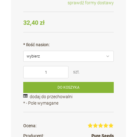
sprawdź formy dostawy
Cena nie zawiera ewentualnych kosztów płatności
32,40 zł
*
Ilość nasion:
szt.
DO KOSZYKA
dodaj do przechowalni
*
- Pole wymagane
Ocena:
Producent:
Pure Seeds