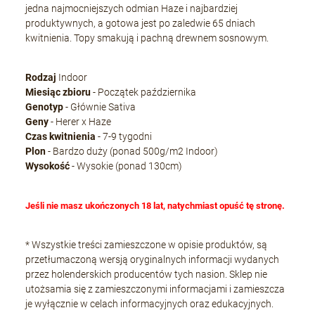
jedna najmocniejszych odmian Haze i najbardziej
produktywnych, a gotowa jest po zaledwie 65 dniach
kwitnienia. Topy smakują i pachną drewnem sosnowym.
Rodzaj
Indoor
Miesiąc zbioru
- Początek października
Genotyp
- Głównie Sativa
Geny
- Herer x Haze
Czas kwitnienia
- 7-9 tygodni
Plon
- Bardzo duży (ponad 500g/m2 Indoor)
Wysokość
- Wysokie (ponad 130cm)
Jeśli nie masz ukończonych 18 lat, natychmiast opuść tę stronę.
* Wszystkie treści zamieszczone w opisie produktów, są
przetłumaczoną wersją oryginalnych informacji wydanych
przez holenderskich producentów tych nasion. Sklep nie
utożsamia się z zamieszczonymi informacjami i zamieszcza
je wyłącznie w celach informacyjnych oraz edukacyjnych.