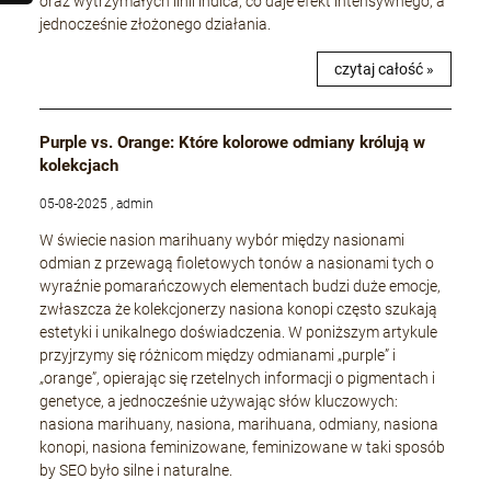
oraz wytrzymałych linii indica, co daje efekt intensywnego, a
jednocześnie złożonego działania.
czytaj całość »
Purple vs. Orange: Które kolorowe odmiany królują w
kolekcjach
05-08-2025 , admin
W świecie nasion marihuany wybór między nasionami
odmian z przewagą fioletowych tonów a nasionami tych o
wyraźnie pomarańczowych elementach budzi duże emocje,
zwłaszcza że kolekcjonerzy nasiona konopi często szukają
estetyki i unikalnego doświadczenia. W poniższym artykule
przyjrzymy się różnicom między odmianami „purple” i
„orange”, opierając się rzetelnych informacji o pigmentach i
genetyce, a jednocześnie używając słów kluczowych:
nasiona marihuany, nasiona, marihuana, odmiany, nasiona
konopi, nasiona feminizowane, feminizowane w taki sposób
by SEO było silne i naturalne.