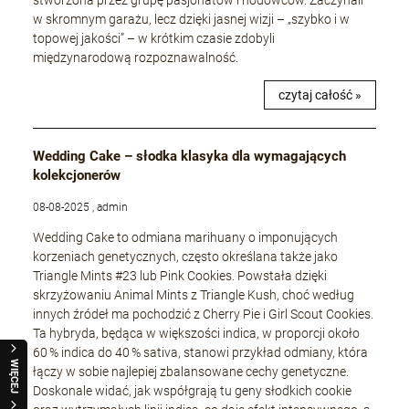
stworzona przez grupę pasjonatów i hodowców. Zaczynali
w skromnym garażu, lecz dzięki jasnej wizji – „szybko i w
topowej jakości” – w krótkim czasie zdobyli
międzynarodową rozpoznawalność.
czytaj całość »
Wedding Cake – słodka klasyka dla wymagających
kolekcjonerów
08-08-2025 , admin
Wedding Cake to odmiana marihuany o imponujących
korzeniach genetycznych, często określana także jako
Triangle Mints #23 lub Pink Cookies. Powstała dzięki
skrzyżowaniu Animal Mints z Triangle Kush, choć według
innych źródeł ma pochodzić z Cherry Pie i Girl Scout Cookies.
Ta hybryda, będąca w większości indica, w proporcji około
60 % indica do 40 % sativa, stanowi przykład odmiany, która
WIĘCEJ
łączy w sobie najlepiej zbalansowane cechy genetyczne.
Doskonale widać, jak współgrają tu geny słodkich cookie