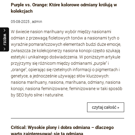
Purple vs. Orange: Które kolorowe odmiany królują w
kolekcjach
05-08-2025 , admin
W świecie nasion marihuany wybór między nasionami
WIĘCEJ
odmian z przewagą fioletowych tonów a nasionami tych o
wyraźnie pomarańczowych elementach budzi duże emocje,
zwłaszcza że kolekcjonerzy nasiona konopi często szukają
estetyki i unikalnego doświadczenia. W poniższym artykule
przyjrzymy się różnicom między odmianami „purple” i
„orange”, opierając się rzetelnych informacji o pigmentach i
genetyce, a jednocześnie używając słów kluczowych:
nasiona marihuany, nasiona, marihuana, odmiany, nasiona
konopi, nasiona feminizowane, feminizowane w taki sposób
by SEO było silne i naturalne.
czytaj całość »
Critical: Wysokie plony i dobra odmiana – dlaczego
warto zainteresować się tą odmianą