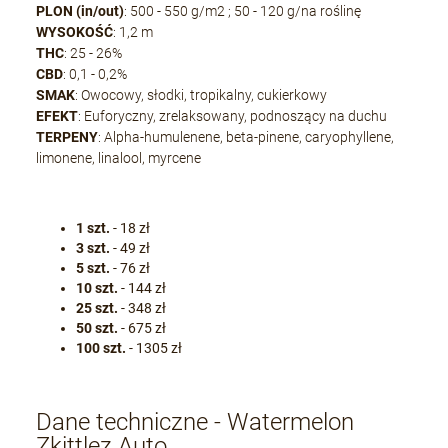
PLON (in/out)
: 500 - 550 g/m2 ; 50 - 120 g/na roślinę
WYSOKOŚĆ
: 1,2 m
THC
: 25 - 26%
CBD
: 0,1 - 0,2%
SMAK
: Owocowy, słodki, tropikalny, cukierkowy
EFEKT
: Euforyczny, zrelaksowany, podnoszący na duchu
TERPENY
: Alpha-humulenene, beta-pinene, caryophyllene,
limonene, linalool, myrcene
1 szt.
- 18 zł
3 szt.
- 49 zł
5 szt.
- 76 zł
10 szt.
- 144 zł
25 szt.
- 348 zł
50 szt.
- 675 zł
100 szt.
- 1305 zł
Dane techniczne - Watermelon
Zkittlez Auto