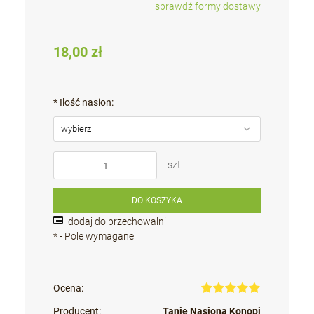
sprawdź formy dostawy
Cena nie zawiera ewentualnych kosztów płatności
18,00 zł
*
Ilość nasion:
szt.
DO KOSZYKA
dodaj do przechowalni
*
- Pole wymagane
Ocena:
Producent:
Tanie Nasiona Konopi