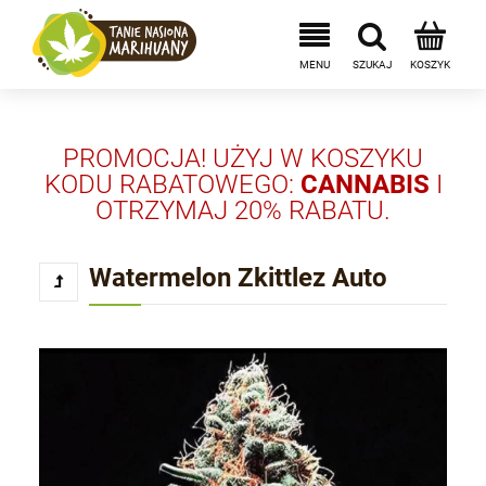
PROMOCJA! UŻYJ W KOSZYKU
KODU RABATOWEGO:
CANNABIS
I
OTRZYMAJ 20% RABATU.
Watermelon Zkittlez Auto