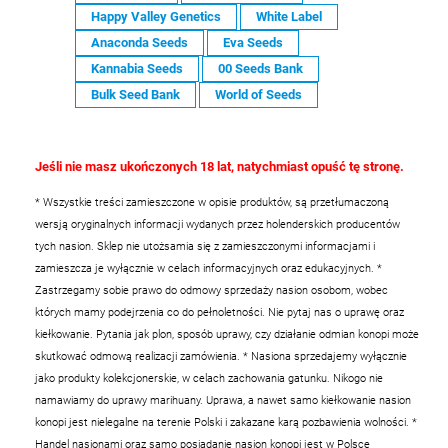
Happy Valley Genetics
White Label
Anaconda Seeds
Eva Seeds
Kannabia Seeds
00 Seeds Bank
Bulk Seed Bank
World of Seeds
Jeśli nie masz ukończonych 18 lat, natychmiast opuść tę stronę.
* Wszystkie treści zamieszczone w opisie produktów, są przetłumaczoną
wersją oryginalnych informacji wydanych przez holenderskich producentów
tych nasion. Sklep nie utożsamia się z zamieszczonymi informacjami i
zamieszcza je wyłącznie w celach informacyjnych oraz edukacyjnych.
*
Zastrzegamy sobie prawo do odmowy sprzedaży nasion osobom, wobec
których mamy podejrzenia co do pełnoletności. Nie pytaj nas o uprawę oraz
kiełkowanie. Pytania jak plon, sposób uprawy, czy działanie odmian konopi może
skutkować odmową realizacji zamówienia.
* Nasiona sprzedajemy wyłącznie
jako produkty kolekcjonerskie, w celach zachowania gatunku. Nikogo nie
namawiamy do uprawy marihuany. Uprawa, a nawet samo kiełkowanie nasion
konopi jest nielegalne na terenie Polski i zakazane karą pozbawienia wolności.
*
Handel nasionami oraz samo posiadanie nasion konopi jest w Polsce