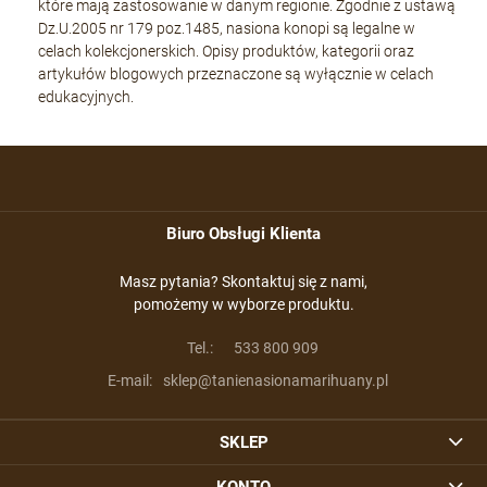
które mają zastosowanie w danym regionie. Zgodnie z ustawą
Dz.U.2005 nr 179 poz.1485, nasiona konopi są legalne w
celach kolekcjonerskich. Opisy produktów, kategorii oraz
artykułów blogowych przeznaczone są wyłącznie w celach
edukacyjnych.
Biuro Obsługi Klienta
Masz pytania? Skontaktuj się z nami,
pomożemy w wyborze produktu.
Tel.:
533 800 909
E-mail:
sklep@tanienasionamarihuany.pl
SKLEP
KONTO