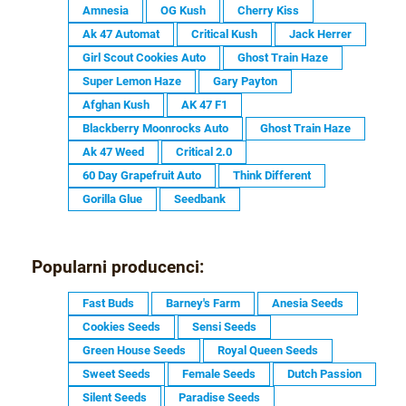
Amnesia
OG Kush
Cherry Kiss
Ak 47 Automat
Critical Kush
Jack Herrer
Girl Scout Cookies Auto
Ghost Train Haze
Super Lemon Haze
Gary Payton
Afghan Kush
AK 47 F1
Blackberry Moonrocks Auto
Ghost Train Haze
Ak 47 Weed
Critical 2.0
60 Day Grapefruit Auto
Think Different
Gorilla Glue
Seedbank
Popularni producenci:
Fast Buds
Barney's Farm
Anesia Seeds
Cookies Seeds
Sensi Seeds
Green House Seeds
Royal Queen Seeds
Sweet Seeds
Female Seeds
Dutch Passion
Silent Seeds
Paradise Seeds