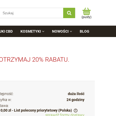
(pusty)
JKI CBD
KOSMETYKI
NOWOŚCI
BLOG
 OTRZYMAJ 20% RABATU.
tępność:
duża ilość
yłka w:
24 godziny
tawa:
10,00 zł
- List polecony priorytetowy
(Polska)
sprawdź formy dostawy