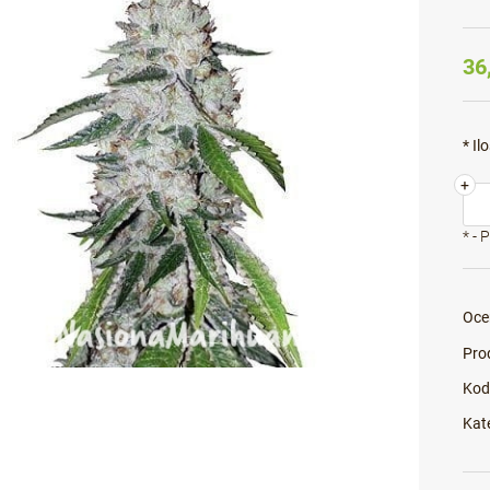
36
*
Ilo
+
*
- 
Oce
Pro
Kod
Kat