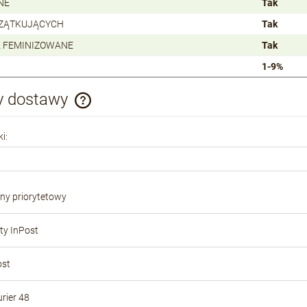
NE
Tak
CZĄTKUJĄCYCH
Tak
 FEMINIZOWANE
Tak
1-9%
y dostawy
Cena nie zawiera ewentualnych kosztów
i:
płatności
ony priorytetowy
y InPost
ost
rier 48