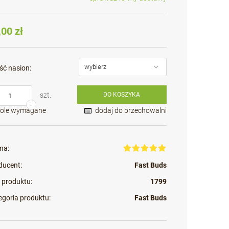
Cena nie zawiera ewentualnych kosztów
płatności
,00 zł
ść nasion:
szt.
DO KOSZYKA
-
Pole wymagane
dodaj do przechowalni
na:
ducent:
Fast Buds
 produktu:
1799
egoria produktu:
Fast Buds