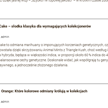
cz dzięki jasnej wizji – „szybko i w topowej jakości” – w krótkim czasie
Cake – słodka klasyka dla wymagających kolekcjonerów
, admin
ke to odmiana marihuany o imponujących korzeniach genetycznych, częs
owstała dzięki skrzyżowaniu Animal Mints z Triangle Kush, choć według i
a hybryda, będąca w większości indica, w proporcji około 60 % indica do 
zbalansowane cechy genetyczne. Doskonale widać, jak współgrają tu geny s
nsywnego, a jednocześnie złożonego działania.
. Orange: Które kolorowe odmiany królują w kolekcjach
, admin