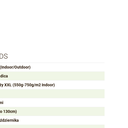
UDS
(Indoor/Outdoor)
ndica
ży XXL (550g-750g/m2 Indoor)
ni
do 130cm)
ździernika