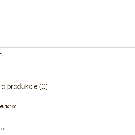
D
Ex
 o produkcie (0)
seudonim:
ia: