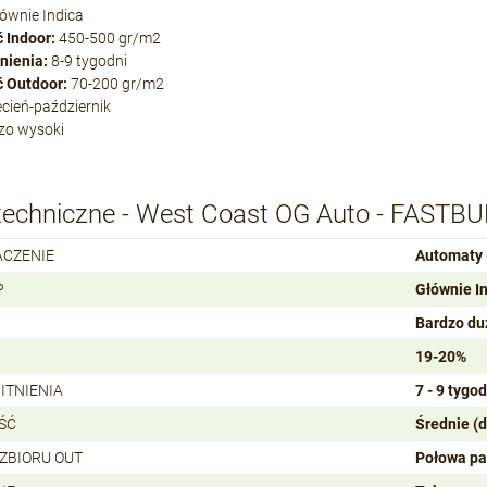
ównie Indica
 Indoor:
450-500 gr/m2
nienia:
8-9 tygodni
 Outdoor:
70-200 gr/m2
cień-październik
zo wysoki
techniczne - West Coast OG Auto - FASTB
ACZENIE
Automaty 
P
Głównie I
Bardzo du
19-20%
ITNIENIA
7 - 9 tygod
ŚĆ
Średnie (
 ZBIORU OUT
Połowa pa