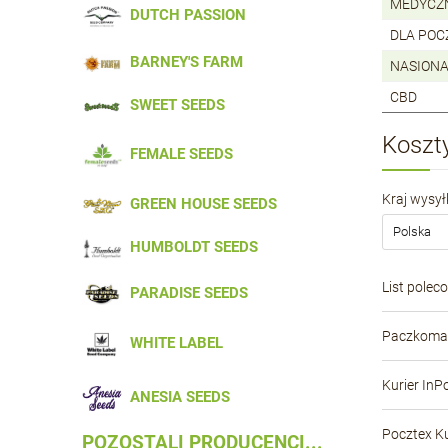
MEDYCZ
DUTCH PASSION
DLA PO
BARNEY'S FARM
NASIONA
CBD
SWEET SEEDS
Koszt
FEMALE SEEDS
Kraj wysyłk
GREEN HOUSE SEEDS
HUMBOLDT SEEDS
List polec
PARADISE SEEDS
Paczkomat
WHITE LABEL
Kurier InP
ANESIA SEEDS
Pocztex Ku
POZOSTALI PRODUCENCI...