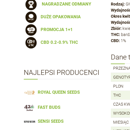
NAGRADZANE ODMIANY
Rodzaj:
Gł
Wydajność
Okres kwit
DUŻE OPAKOWANIA
Wydajność
Zbiór:
kwie
PROMOCJA 1+1
THC:
bard
CBD:
1%
CBD 0.2-0.9% THC
Dane 
PRZEZN
NAJLEPSI PRODUCENCI
GENOTY
PLON
ROYAL QUEEN SEEDS
THC
CZAS KW
FAST BUDS
WYSOKO
SENSI SEEDS
MIESIĄC