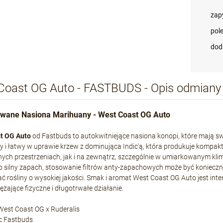
zap
pol
dod
Coast OG Auto - FASTBUDS - Opis odmiany
wane Nasiona Marihuany - West Coast OG Auto
t OG Auto
od Fastbuds to autokwitniejące nasiona konopi, które mają swo
 i łatwy w uprawie krzew z dominująca Indic'ą, która produkuje kompak
ych przestrzeniach, jak i na zewnątrz, szczególnie w umiarkowanym klim
 silny zapach, stosowanie filtrów anty-zapachowych może być konieczne.
ć rośliny o wysokiej jakości. Smak i aromat West Coast OG Auto jest int
rężające fizyczne i długotrwałe działanie.
est Coast OG x Ruderalis
:
Fastbuds