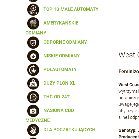
TOP 10 MAŁE AUTOMATY
AMERYKAŃSKIE
ODMIANY
ODPORNE ODMIANY
West 
NISKIE ODMIANY
PÓŁAUTOMATY
Feminizo
DUŻY PLON XL
West Coas
wytrzymały
THC OD 24%
ograniczon
uwagę jego
NASIONA CBD
aby uzyska
silne i odp
MEDYCZNE
DLA POCZĄTKUJĄCYCH
Genotyp:
W
Producent