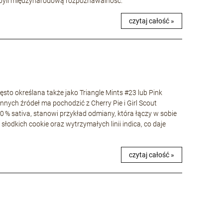
 zdobyli międzynarodową rozpoznawalność.
czytaj całość »
to określana także jako Triangle Mints #23 lub Pink
nnych źródeł ma pochodzić z Cherry Pie i Girl Scout
40 % sativa, stanowi przykład odmiany, która łączy w sobie
łodkich cookie oraz wytrzymałych linii indica, co daje
czytaj całość »