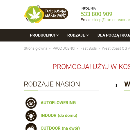
INFOLINIA:
533 800 909
Email:
sklep@tanienasiona
PRODUCENCI
RODZAJE
DLA POCZĄTKUJ
Strona główna
PRODUCENCI
Fast Buds
West Coast OG 
PROMOCJA! UŻYJ W KO
RODZAJE NASION
W
AUTOFLOWERING
INDOOR (do domu)
OUTDOOR (na dwór)