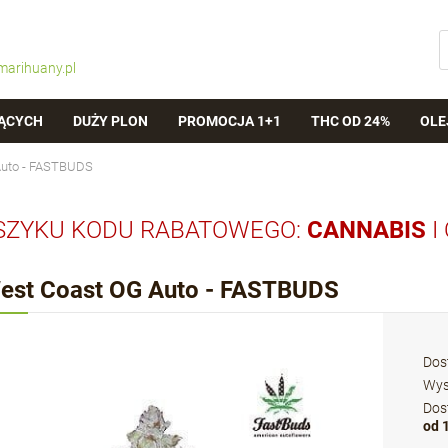
marihuany.pl
ĄCYCH
DUŻY PLON
PROMOCJA 1+1
THC OD 24%
OLE
Auto - FASTBUDS
SZYKU KODU RABATOWEGO:
CANNABIS
I
est Coast OG Auto - FASTBUDS
Dos
Wys
Dos
od 