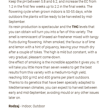
Keep the pH between 5.8 and 6.2, and increase the EC from
1.2 in the first few weeks up to 2.2 in the final weeks. The
flowering cycle when grown indoors is 50-55 days, while
outdoors the plants will be ready to be harvested by mid-
September.
Its resin production is spectacular and the
THC
levels that
you can obtain will turn you into a fan of this variety. The
smell is reminiscent of linseed air-freshener mixed with tangy
fruits during flowering. When smoked, the favour is of lime
and lemon with a hint of piquancy, leaving your mouth dry
after a couple of tokes. The high is mild but constant, with a
very gradual, pleasant come-down.
One effect of smoking is the incredible appetite it gives you. It
will take you little more than seven weeks to get the best
results from this variety with a medium-to-high yield,
reaching 500 g/m2 and 400 grams per plant outdoors.
Thanks to its genetics that have been specially adapted to
Mediterranean climates, you can expect to harvest between
early and mid-September, avoiding mould or any other issues
later on.
Rodzaj
- Indoor, Outdoor