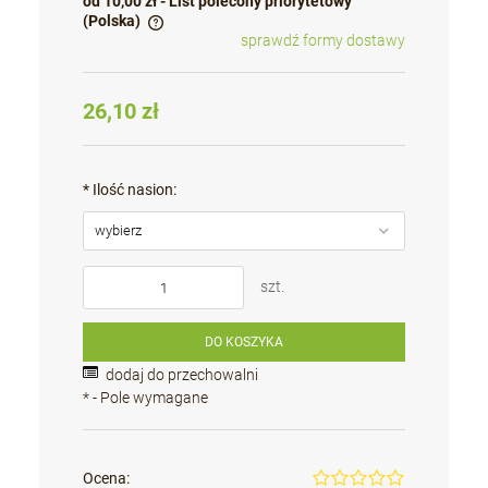
od 10,00 zł
- List polecony priorytetowy
(Polska)
sprawdź formy dostawy
Cena nie zawiera ewentualnych kosztów płatności
26,10 zł
*
Ilość nasion:
szt.
DO KOSZYKA
dodaj do przechowalni
*
- Pole wymagane
Ocena: