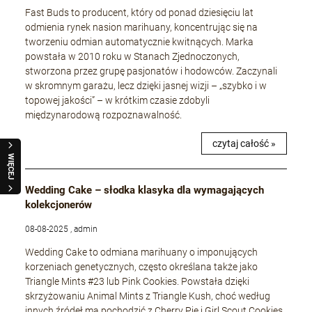
Fast Buds to producent, który od ponad dziesięciu lat
odmienia rynek nasion marihuany, koncentrując się na
tworzeniu odmian automatycznie kwitnących. Marka
powstała w 2010 roku w Stanach Zjednoczonych,
stworzona przez grupę pasjonatów i hodowców. Zaczynali
w skromnym garażu, lecz dzięki jasnej wizji – „szybko i w
topowej jakości” – w krótkim czasie zdobyli
międzynarodową rozpoznawalność.
czytaj całość »
WIĘCEJ
Wedding Cake – słodka klasyka dla wymagających
kolekcjonerów
08-08-2025 , admin
Wedding Cake to odmiana marihuany o imponujących
korzeniach genetycznych, często określana także jako
Triangle Mints #23 lub Pink Cookies. Powstała dzięki
skrzyżowaniu Animal Mints z Triangle Kush, choć według
innych źródeł ma pochodzić z Cherry Pie i Girl Scout Cookies.