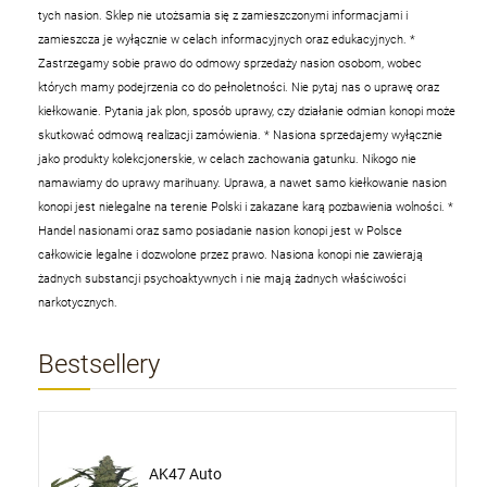
tych nasion. Sklep nie utożsamia się z zamieszczonymi informacjami i
zamieszcza je wyłącznie w celach informacyjnych oraz edukacyjnych.
*
Zastrzegamy sobie prawo do odmowy sprzedaży nasion osobom, wobec
których mamy podejrzenia co do pełnoletności. Nie pytaj nas o uprawę oraz
kiełkowanie. Pytania jak plon, sposób uprawy, czy działanie odmian konopi może
skutkować odmową realizacji zamówienia.
* Nasiona sprzedajemy wyłącznie
jako produkty kolekcjonerskie, w celach zachowania gatunku. Nikogo nie
namawiamy do uprawy marihuany. Uprawa, a nawet samo kiełkowanie nasion
konopi jest nielegalne na terenie Polski i zakazane karą pozbawienia wolności.
*
Handel nasionami oraz samo posiadanie nasion konopi jest w Polsce
całkowicie legalne i dozwolone przez prawo. Nasiona konopi nie zawierają
żadnych substancji psychoaktywnych i nie mają żadnych właściwości
narkotycznych.
Bestsellery
AK47 Auto