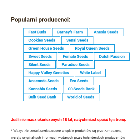
Popularni producenci:
Fast Buds
Barney's Farm
Anesia Seeds
Cookies Seeds
Sensi Seeds
Green House Seeds
Royal Queen Seeds
Sweet Seeds
Female Seeds
Dutch Passion
Silent Seeds
Paradise Seeds
Happy Valley Genetics
White Label
Anaconda Seeds
Eva Seeds
Kannabia Seeds
00 Seeds Bank
Bulk Seed Bank
World of Seeds
Jeśli nie masz ukończonych 18 lat, natychmiast opuść tę stronę.
* Wszystkie treści zamieszczone w opisie produktów, są przetłumaczoną
wersją oryginalnych informacji wydanych przez holenderskich producentów