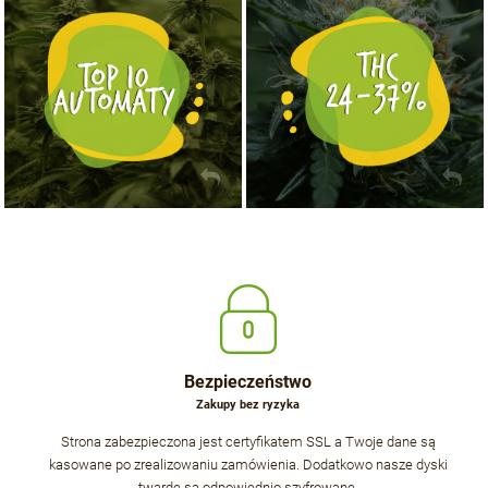
NASIONA MARIHUANY TOP 10 AUTOFLOWERING
MOCNE ODMIANY MARIHUANY THC OD 24 - 37%
KUP TERAZ
KUP TERAZ
Bezpieczeństwo
Zakupy bez ryzyka
Strona zabezpieczona jest certyfikatem SSL a Twoje dane są
kasowane po zrealizowaniu zamówienia. Dodatkowo nasze dyski
twarde są odpowiednio szyfrowane.