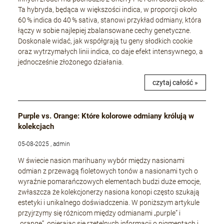
Ta hybryda, będąca w większości indica, w proporcji około
60 % indica do 40 % sativa, stanowi przykład odmiany, która
łączy w sobie najlepiej zbalansowane cechy genetyczne.
Doskonale widać, jak współgrają tu geny słodkich cookie
oraz wytrzymałych linii indica, co daje efekt intensywnego, a
jednocześnie złożonego działania.
czytaj całość »
Purple vs. Orange: Które kolorowe odmiany królują w
kolekcjach
05-08-2025 , admin
W świecie nasion marihuany wybór między nasionami
odmian z przewagą fioletowych tonów a nasionami tych o
wyraźnie pomarańczowych elementach budzi duże emocje,
zwłaszcza że kolekcjonerzy nasiona konopi często szukają
estetyki i unikalnego doświadczenia. W poniższym artykule
przyjrzymy się różnicom między odmianami „purple” i
„orange”, opierając się rzetelnych informacji o pigmentach i