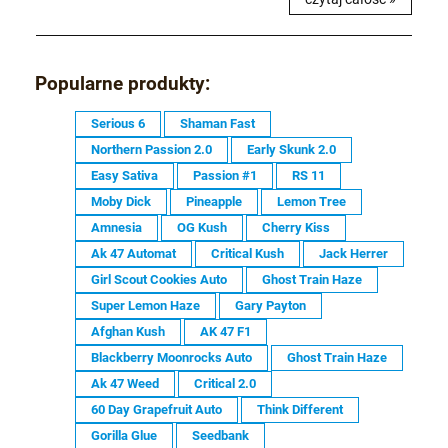
Popularne produkty:
Serious 6
Shaman Fast
Northern Passion 2.0
Early Skunk 2.0
Easy Sativa
Passion #1
RS 11
Moby Dick
Pineapple
Lemon Tree
Amnesia
OG Kush
Cherry Kiss
Ak 47 Automat
Critical Kush
Jack Herrer
Girl Scout Cookies Auto
Ghost Train Haze
Super Lemon Haze
Gary Payton
Afghan Kush
AK 47 F1
Blackberry Moonrocks Auto
Ghost Train Haze
Ak 47 Weed
Critical 2.0
60 Day Grapefruit Auto
Think Different
Gorilla Glue
Seedbank