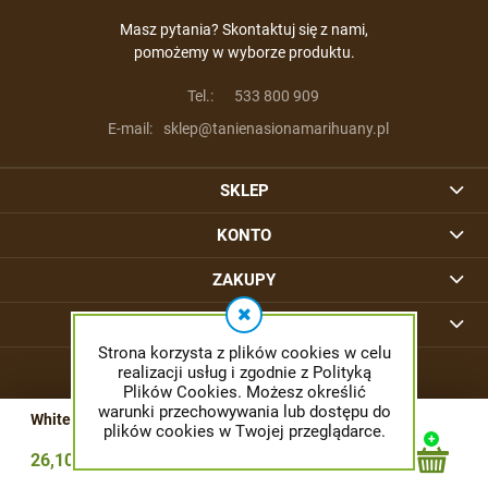
Masz pytania? Skontaktuj się z nami,
pomożemy w wyborze produktu.
Tel.:
533 800 909
E-mail:
sklep@tanienasionamarihuany.pl
SKLEP
KONTO
ZAKUPY
INFORMACJE
Strona korzysta z plików cookies w celu
realizacji usług i zgodnie z Polityką
Plików Cookies. Możesz określić
warunki przechowywania lub dostępu do
White Domina - KANNABIA SEED
plików cookies w Twojej przeglądarce.
© 2026 tanienasionamarihuany.pl. Wszelkie prawa zastrzeżone.
26,10 zł
Styl graficzny ShopGadget.pl
Sklep internetowy Shoper.pl