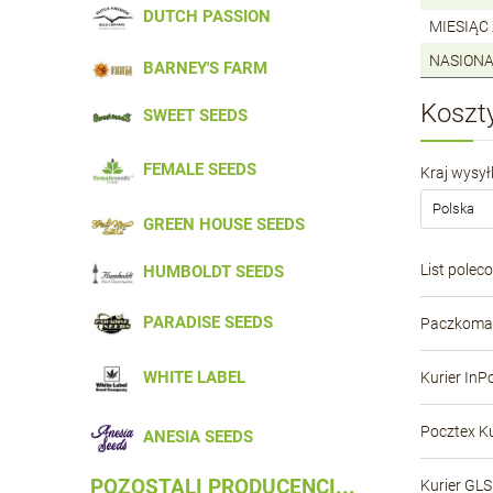
DUTCH PASSION
MIESIĄC
NASIONA
BARNEY'S FARM
Koszt
SWEET SEEDS
FEMALE SEEDS
Kraj wysyłk
GREEN HOUSE SEEDS
List polec
HUMBOLDT SEEDS
PARADISE SEEDS
Paczkomat
WHITE LABEL
Kurier InP
Pocztex Ku
ANESIA SEEDS
POZOSTALI PRODUCENCI...
Kurier GLS