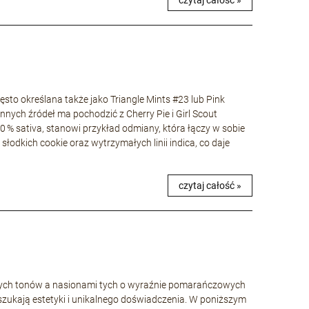
czytaj całość »
to określana także jako Triangle Mints #23 lub Pink
nnych źródeł ma pochodzić z Cherry Pie i Girl Scout
40 % sativa, stanowi przykład odmiany, która łączy w sobie
łodkich cookie oraz wytrzymałych linii indica, co daje
czytaj całość »
wych tonów a nasionami tych o wyraźnie pomarańczowych
szukają estetyki i unikalnego doświadczenia. W poniższym