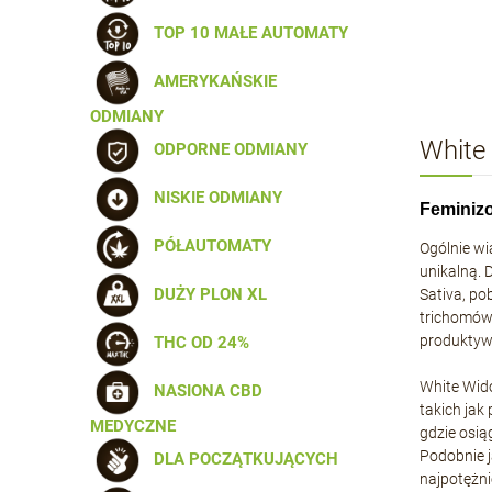
TOP 10 MAŁE AUTOMATY
AMERYKAŃSKIE
ODMIANY
White 
ODPORNE ODMIANY
NISKIE ODMIANY
Feminiz
PÓŁAUTOMATY
Ogólnie wi
unikalną. 
DUŻY PLON XL
Sativa, po
trichomów
produktywn
THC OD 24%
White Wido
NASIONA CBD
takich jak
MEDYCZNE
gdzie osi
Podobnie j
DLA POCZĄTKUJĄCYCH
najpotężni