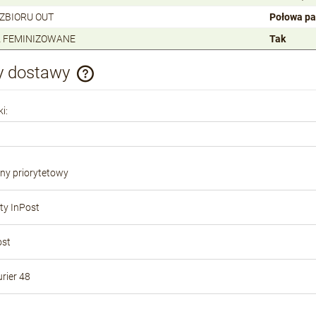
 ZBIORU OUT
Połowa pa
 FEMINIZOWANE
Tak
y dostawy
Cena nie zawiera ewentualnych kosztów
i:
płatności
ony priorytetowy
y InPost
ost
rier 48