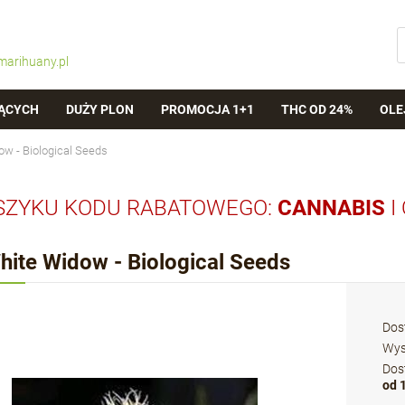
marihuany.pl
ĄCYCH
DUŻY PLON
PROMOCJA 1+1
THC OD 24%
OLE
ow - Biological Seeds
SZYKU KODU RABATOWEGO:
CANNABIS
I
hite Widow - Biological Seeds
Dos
Wys
Dos
od 