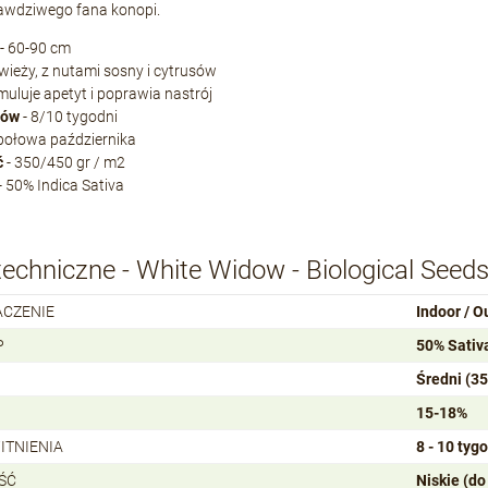
awdziwego fana konopi.
- 60-90 cm
wieży, z nutami sosny i cytrusów
muluje apetyt i poprawia nastrój
rów
- 8/10 tygodni
połowa października
ć
- 350/450 gr / m2
- 50% Indica Sativa
echniczne - White Widow - Biological Seed
ACZENIE
Indoor / O
P
50% Sativa
Średni (3
15-18%
ITNIENIA
8 - 10 tyg
ŚĆ
Niskie (d