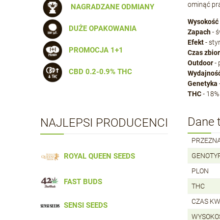
ominąć pr
NAGRADZANE ODMIANY
Wysokość
DUŻE OPAKOWANIA
Zapach
- ś
Efekt
- sty
PROMOCJA 1+1
Czas zbio
Outdoor
- 
CBD 0.2-0.9% THC
Wydajnoś
Genetyka
THC
- 18%
Dane t
NAJLEPSI PRODUCENCI
PRZEZN
ROYAL QUEEN SEEDS
GENOTY
PLON
FAST BUDS
THC
CZAS KW
SENSI SEEDS
WYSOKO