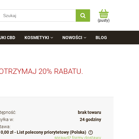
(pusty)
JKI CBD
KOSMETYKI
NOWOŚCI
BLOG
 OTRZYMAJ 20% RABATU.
tępność:
brak towaru
yłka w:
24 godziny
tawa:
10,00 zł
- List polecony priorytetowy
(Polska)
sprawdź formy dostawy