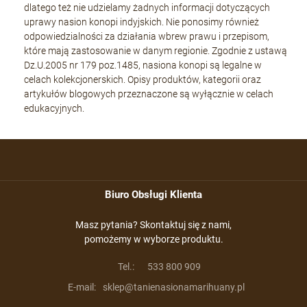
dlatego też nie udzielamy żadnych informacji dotyczących
uprawy nasion konopi indyjskich. Nie ponosimy również
odpowiedzialności za działania wbrew prawu i przepisom,
które mają zastosowanie w danym regionie. Zgodnie z ustawą
Dz.U.2005 nr 179 poz.1485, nasiona konopi są legalne w
celach kolekcjonerskich. Opisy produktów, kategorii oraz
artykułów blogowych przeznaczone są wyłącznie w celach
edukacyjnych.
Biuro Obsługi Klienta
Masz pytania? Skontaktuj się z nami,
pomożemy w wyborze produktu.
Tel.:
533 800 909
E-mail:
sklep@tanienasionamarihuany.pl