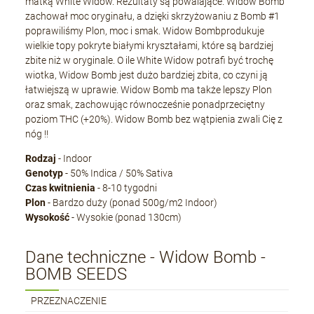
matką White Widow. Rezultaty są powalające. Widow Bomb
zachował moc oryginału, a dzięki skrzyżowaniu z Bomb #1
poprawiliśmy Plon, moc i smak. Widow Bombprodukuje
wielkie topy pokryte białymi kryształami, które są bardziej
zbite niż w oryginale. O ile White Widow potrafi być trochę
wiotka, Widow Bomb jest dużo bardziej zbita, co czyni ją
łatwiejszą w uprawie. Widow Bomb ma także lepszy Plon
oraz smak, zachowując równocześnie ponadprzeciętny
poziom THC (+20%). Widow Bomb bez wątpienia zwali Cię z
nóg !!
Rodzaj
- Indoor
Genotyp
- 50% Indica / 50% Sativa
Czas kwitnienia
- 8-10 tygodni
Plon
- Bardzo duży (ponad 500g/m2 Indoor)
Wysokość
- Wysokie (ponad 130cm)
Dane techniczne - Widow Bomb -
BOMB SEEDS
PRZEZNACZENIE