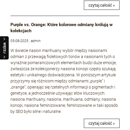
czytaj całość »
Purple vs. Orange: Które kolorowe odmiany królują w
kolekcjach
05-08-2025 , admin
WIĘCEJ
W świecie nasion marihuany wybór między nasionami
odmian z przewagą fioletowych tonów a nasionami tych o
wyraźnie pomarańczowych elementach budzi duże emocje,
zwłaszcza że kolekcjonerzy nasiona konopi często szukają
estetyki i unikalnego doświadczenia. W poniższym artykule
przyjrzymy się różnicom między odmianami „purple” i
„orange”, opierając się rzetelnych informacji o pigmentach i
genetyce, a jednocześnie używając słów kluczowych:
nasiona marihuany, nasiona, marihuana, odmiany, nasiona
konopi, nasiona feminizowane, feminizowane w taki sposób
by SEO było silne i naturalne.
czytaj całość »