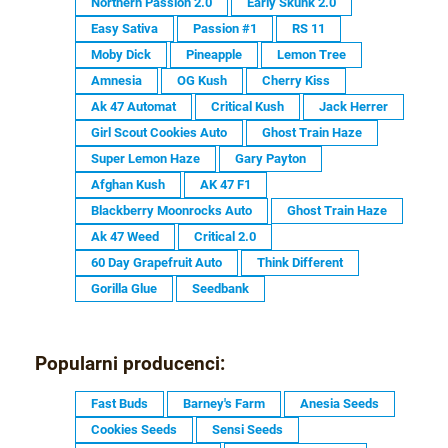
Northern Passion 2.0
Early Skunk 2.0
Easy Sativa
Passion #1
RS 11
Moby Dick
Pineapple
Lemon Tree
Amnesia
OG Kush
Cherry Kiss
Ak 47 Automat
Critical Kush
Jack Herrer
Girl Scout Cookies Auto
Ghost Train Haze
Super Lemon Haze
Gary Payton
Afghan Kush
AK 47 F1
Blackberry Moonrocks Auto
Ghost Train Haze
Ak 47 Weed
Critical 2.0
60 Day Grapefruit Auto
Think Different
Gorilla Glue
Seedbank
Popularni producenci:
Fast Buds
Barney's Farm
Anesia Seeds
Cookies Seeds
Sensi Seeds