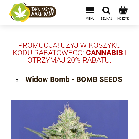
PROMOCJA! UŻYJ W KOSZYKU
KODU RABATOWEGO:
CANNABIS
I
OTRZYMAJ 20% RABATU.
Widow Bomb - BOMB SEEDS