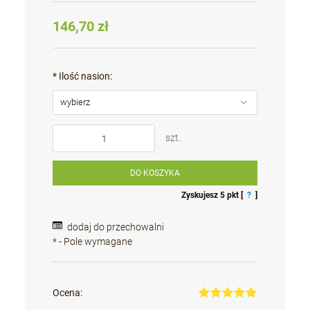
146,70 zł
*
Ilość nasion:
szt.
DO KOSZYKA
Zyskujesz
5
pkt [
?
]
dodaj do przechowalni
*
- Pole wymagane
Ocena: