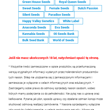
Green House Seeds
Royal Queen Seeds
Sweet Seeds
Female Seeds
Dutch Passion
Silent Seeds
Paradise Seeds
Happy Valley Genetics
White Label
Anaconda Seeds
Eva Seeds
Kannabia Seeds
00 Seeds Bank
Bulk Seed Bank
World of Seeds
Jeśli nie masz ukończonych 18 lat, natychmiast opuść tę stronę.
* Wszystkie treści zamieszczone w opisie produktów, są przetłumaczoną
wersją oryginalnych informacji wydanych przez holenderskich producentów
tych nasion. Sklep nie utożsamia się z zamieszczonymi informacjami i
zamieszcza je wyłącznie w celach informacyjnych oraz edukacyjnych.
*
Zastrzegamy sobie prawo do odmowy sprzedaży nasion osobom, wobec
których mamy podejrzenia co do pełnoletności. Nie pytaj nas o uprawę oraz
kiełkowanie. Pytania jak plon, sposób uprawy, czy działanie odmian konopi może
skutkować odmową realizacji zamówienia.
* Nasiona sprzedajemy wyłącznie
jako produkty kolekcjonerskie, w celach zachowania gatunku. Nikogo nie