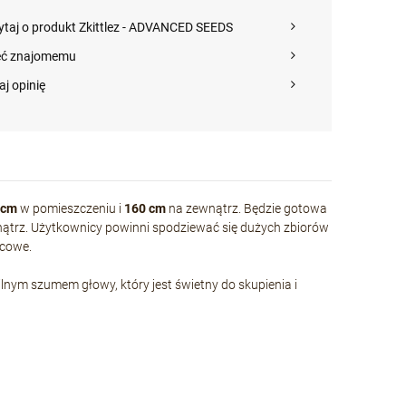
ytaj o produkt Zkittlez - ADVANCED SEEDS
eć znajomemu
aj opinię
 cm
w pomieszczeniu i
160 cm
na zewnątrz. Będzie gotowa
nątrz. Użytkownicy powinni spodziewać się dużych zbiorów
ocowe.
silnym szumem głowy, który jest świetny do skupienia i