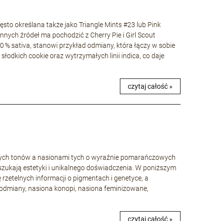
to określana także jako Triangle Mints #23 lub Pink
nnych źródeł ma pochodzić z Cherry Pie i Girl Scout
40 % sativa, stanowi przykład odmiany, która łączy w sobie
łodkich cookie oraz wytrzymałych linii indica, co daje
czytaj całość »
wych tonów a nasionami tych o wyraźnie pomarańczowych
szukają estetyki i unikalnego doświadczenia. W poniższym
ę rzetelnych informacji o pigmentach i genetyce, a
odmiany, nasiona konopi, nasiona feminizowane,
czytaj całość »