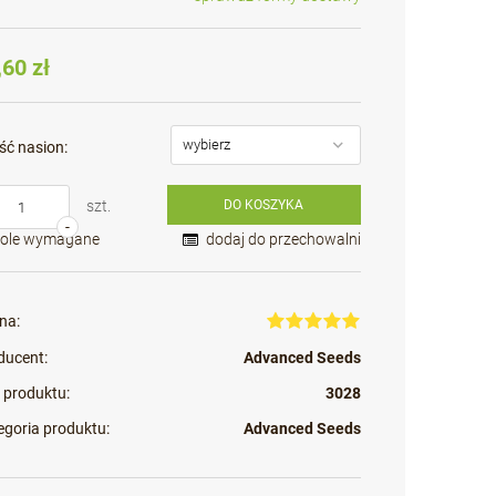
Cena nie zawiera ewentualnych kosztów
płatności
,60 zł
ść nasion:
szt.
DO KOSZYKA
-
Pole wymagane
dodaj do przechowalni
na:
ducent:
Advanced Seeds
 produktu:
3028
egoria produktu:
Advanced Seeds