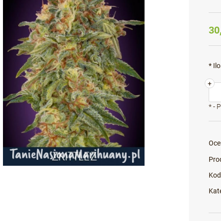
30
*
Ilo
+
*
- 
Oce
Pro
Kod
Kat