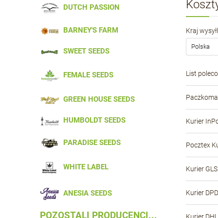
Koszt
DUTCH PASSION
BARNEY'S FARM
Kraj wysyłk
SWEET SEEDS
List polec
FEMALE SEEDS
Paczkomat
GREEN HOUSE SEEDS
HUMBOLDT SEEDS
Kurier InP
PARADISE SEEDS
Pocztex Ku
WHITE LABEL
Kurier GLS
Kurier DP
ANESIA SEEDS
POZOSTALI PRODUCENCI...
Kurier DHL