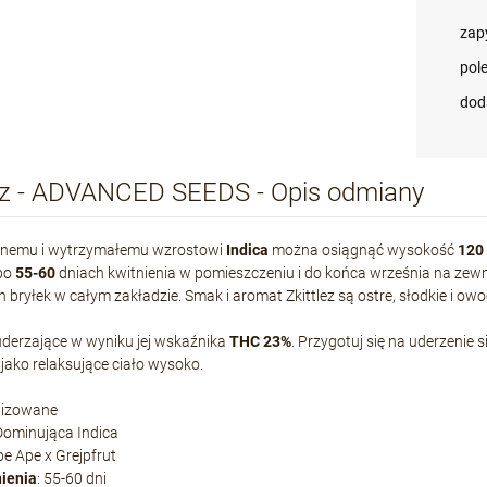
zap
pol
dod
lez - ADVANCED SEEDS - Opis odmiany
cnemu i wytrzymałemu wzrostowi
Indica
można osiągnąć wysokość
120
 po
55-60
dniach kwitnienia w pomieszczeniu i do końca września na zew
 bryłek w całym zakładzie. Smak i aromat Zkittlez są ostre, słodkie i ow
uderzające w wyniku jej wskaźnika
THC 23%
. Przygotuj się na uderzenie 
 jako relaksujące ciało wysoko.
nizowane
 Dominująca Indica
pe Ape x Grejpfrut
nienia
: 55-60 dni