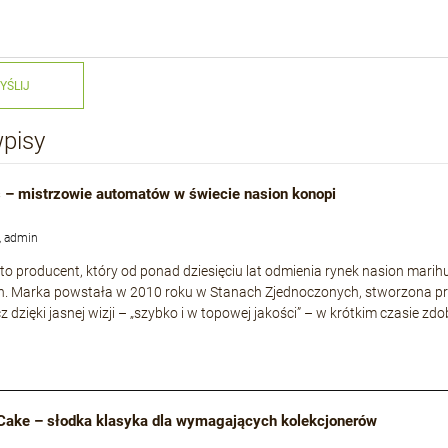
YŚLIJ
wpisy
 – mistrzowie automatów w świecie nasion konopi
, admin
to producent, który od ponad dziesięciu lat odmienia rynek nasion mari
h. Marka powstała w 2010 roku w Stanach Zjednoczonych, stworzona p
cz dzięki jasnej wizji – „szybko i w topowej jakości” – w krótkim czasie
Cake – słodka klasyka dla wymagających kolekcjonerów