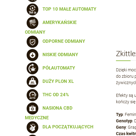
TOP 10 MAŁE AUTOMATY
AMERYKAŃSKIE
ODMIANY
ODPORNE ODMIANY
Zkitt
NISKIE ODMIANY
PÓŁAUTOMATY
Dzięki mo
do zbioru
DUŻY PLON XL
żywicznych
THC OD 24%
Efekty są 
kończy się
NASIONA CBD
Typ
: Femi
MEDYCZNE
Genotyp
:
DLA POCZĄTKUJĄCYCH
Geny
: Gra
Czas kwit