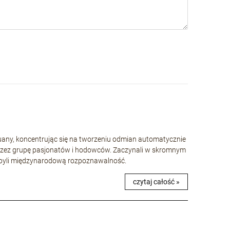
huany, koncentrując się na tworzeniu odmian automatycznie
rzez grupę pasjonatów i hodowców. Zaczynali w skromnym
 zdobyli międzynarodową rozpoznawalność.
czytaj całość »