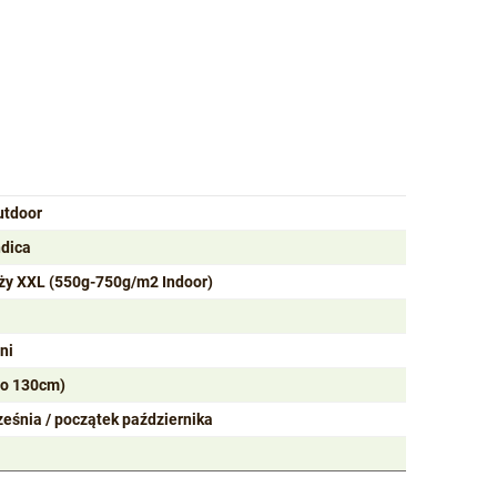
utdoor
ndica
ży XXL (550g-750g/m2 Indoor)
ni
do 130cm)
ześnia / początek października