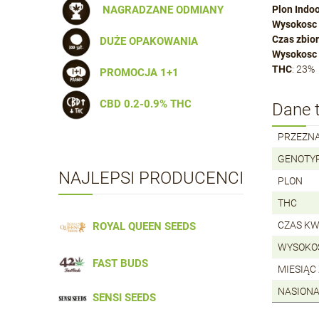
NAGRADZANE ODMIANY
Plon Indo
Wysokosc 
Czas zbio
DUŻE OPAKOWANIA
Wysokosc
THC
: 23%
PROMOCJA 1+1
CBD 0.2-0.9% THC
Dane 
PRZEZN
GENOTY
NAJLEPSI PRODUCENCI
PLON
THC
CZAS KW
ROYAL QUEEN SEEDS
WYSOKO
FAST BUDS
MIESIĄC
NASIONA
SENSI SEEDS