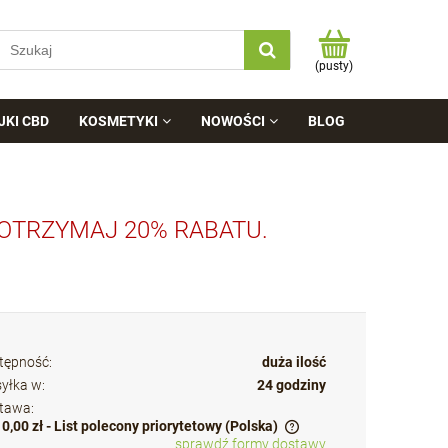
(pusty)
JKI CBD
KOSMETYKI
NOWOŚCI
BLOG
 OTRZYMAJ 20% RABATU.
tępność:
duża ilość
yłka w:
24 godziny
tawa:
10,00 zł
- List polecony priorytetowy
(Polska)
sprawdź formy dostawy