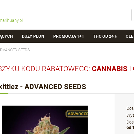
marihuany.pl
ĄCYCH
DUŻY PLON
PROMOCJA 1+1
THC OD 24%
OLE
- ADVANCED SEEDS
SZYKU KODU RABATOWEGO:
CANNABIS
I
kittlez - ADVANCED SEEDS
Dos
Wys
Dos
od 