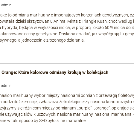
, admin
ke to odmiana marihuany o imponujących korzeniach genetycznych, częs
owstała dzięki skrzyżowaniu Animal Mints z Triangle Kush, choć według i
a hybryda, będąca w większości indica, w proporcji około 60 % indica do 
zbalansowane cechy genetyczne. Doskonale widać, jak współgrają tu geny s
nsywnego, a jednocześnie złożonego działania.
. Orange: Które kolorowe odmiany królują w kolekcjach
, admin
 nasion marihuany wybór między nasionami odmian z przewagą fioleto
 budzi duże emocje, zwłaszcza że kolekcjonerzy nasiona konopi często 
rzyjrzymy się różnicom między odmianami „purple” i „orange”, opierając si
ie używając słów kluczowych: nasiona marihuany, nasiona, marihuana, 
ne w taki sposób by SEO było silne i naturalne.