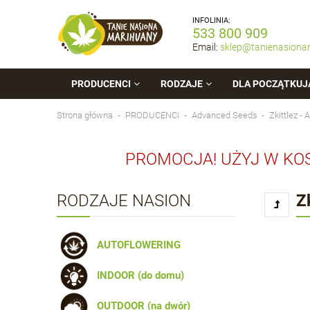
INFOLINIA:
533 800 909
Email:
sklep@tanienasiona
PRODUCENCI
RODZAJE
DLA POCZĄTKUJ
Strona główna
PRODUCENCI
Advanced Seeds
Zkittlez 
PROMOCJA! UŻYJ W KO
RODZAJE NASION
Z
AUTOFLOWERING
INDOOR (do domu)
OUTDOOR (na dwór)