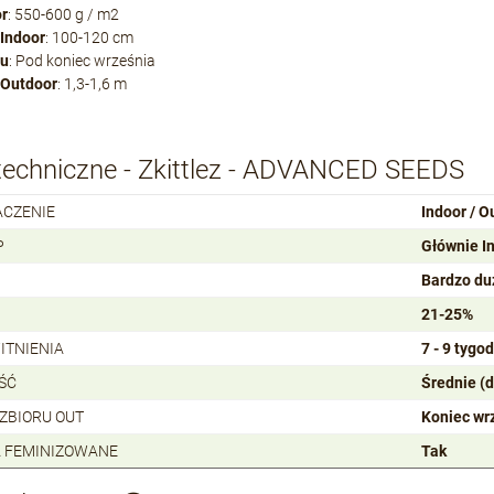
or
: 550-600 g / m2
Indoor
: 100-120 cm
ru
: Pod koniec września
 Outdoor
: 1,3-1,6 m
techniczne - Zkittlez - ADVANCED SEEDS
ACZENIE
Indoor / O
P
Głównie I
Bardzo du
21-25%
ITNIENIA
7 - 9 tygod
ŚĆ
Średnie (
 ZBIORU OUT
Koniec wr
 FEMINIZOWANE
Tak