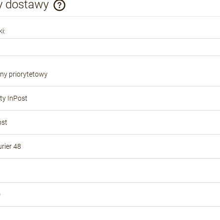
y dostawy
Cena nie zawiera ewentualnych kosztów
i:
płatności
ony priorytetowy
y InPost
ost
rier 48
D