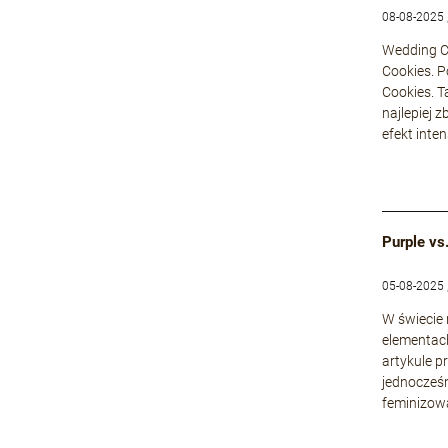
08-08-2025 
Wedding Ca
Cookies. P
Cookies. T
najlepiej 
efekt inte
Purple vs
05-08-2025 
W świecie
elementach
artykule p
jednocześn
feminizowa