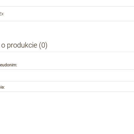
Ex
 o produkcie (0)
seudonim:
ia: