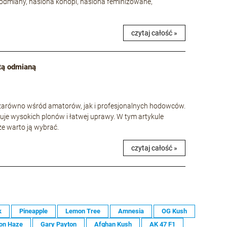
odmiany, nasiona konopi, nasiona feminizowane,
czytaj całość »
 tą odmianą
e zarówno wśród amatorów, jak i profesjonalnych hodowców.
uje wysokich plonów i łatwej uprawy. W tym artykule
 że warto ją wybrać.
czytaj całość »
k
Pineapple
Lemon Tree
Amnesia
OG Kush
on Haze
Gary Payton
Afghan Kush
AK 47 F1