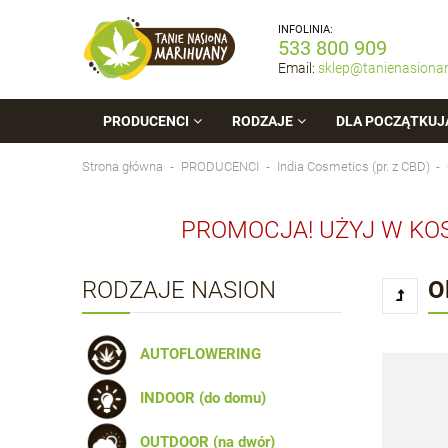
INFOLINIA:
533 800 909
Email:
sklep@tanienasiona
PRODUCENCI
RODZAJE
DLA POCZĄTKUJ
Strona główna
PRODUCENCI
India Cosmetics (pr. z CBD)
PROMOCJA! UŻYJ W KO
RODZAJE NASION
O
AUTOFLOWERING
INDOOR (do domu)
OUTDOOR (na dwór)