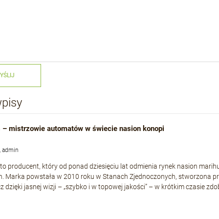
YŚLIJ
wpisy
 – mistrzowie automatów w świecie nasion konopi
, admin
to producent, który od ponad dziesięciu lat odmienia rynek nasion mari
h. Marka powstała w 2010 roku w Stanach Zjednoczonych, stworzona p
cz dzięki jasnej wizji – „szybko i w topowej jakości” – w krótkim czasie