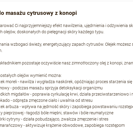
do masażu cytrusowy z konopi
rować Ci najprzyjemniejszy efekt nawilżenia, ujędrnienia i odżywienia 
h olejów, doskonałych do pielęgnacji skóry każdego typu.
ania wzbogaci świeży, energetyzujący zapach cytrusów. Olejek możesz 
h.
ładnikiem pozostaje oczywiście nasz zimnotłoczony olej z konopi, znan
ostałych olejów wymienić można:
estek moreli - nawilża i wygładza naskórek, opóźniając proces starzenia się
amowy - podczas masażu sprzyja detoksykacji organizmu
słodkich migdałów - poprawia cyrkulację krwi, działa przeciwstarzeniowo i
wokado - odpręża zmęczone ciało i uwalnia od stresu
estek arbuza - wpływa na jędrność skóry i zapobiega powstawaniu rozstę
ięty pieprzowej - łagodzi bóle mięśni, stawów i bóle reumatyczne
kórki cytryny - działa pobudzająco, zwalcza zmęczenie i stres
pomarańczowy - aktywizuje krążenie obwodowe, zapobiega rozstępom