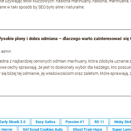
ie używając słów kluczowych: nasiona marihuany, nasiona, marihuana, 
ne w taki sposób by SEO było silne i naturalne.
 Wysokie plony i dobra odmiana – dlaczego warto zainteresować się
, admin
o jedna z najbardziej cenionych odmian marihuany, która zdobyła uznani
owe cechy sprawiają, że jest to doskonały wybór dla każdego, kto poszuk
 się bliżej tej odmianie, jej właściwościom oraz zaletom, które sprawiają,
Early Skunk 2.0
Easy Sativa
Passion #1
RS 11
Moby Dic
 Herrer
Girl Scout Cookies Auto
Ghost Train Haze
Super Lem