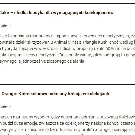
Cake – słodka klasyka dla wymagających kolekcjonerów
, admin
ke to odmiana marihuany o imponujących korzeniach genetycznych, częs
owstała dzięki skrzyżowaniu Animal Mints z Triangle Kush, choć według i
a hybryda, będąca w większości indica, w proporcji około 60 % indica do 
zbalansowane cechy genetyczne. Doskonale widać, jak współgrają tu geny s
nsywnego, a jednocześnie złożonego działania.
. Orange: Które kolorowe odmiany królują w kolekcjach
, admin
 nasion marihuany wybór między nasionami odmian z przewagą fioleto
 budzi duże emocje, zwłaszcza że kolekcjonerzy nasiona konopi często 
rzyjrzymy się różnicom między odmianami „purple” i „orange”, opierając si