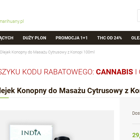
marihuany.pl
ĄCYCH
DUŻY PLON
PROMOCJA 1+1
THC OD 24%
OLE
Olejek Konopny do Masażu Cytrusowy z Konopi 100ml
SZYKU KODU RABATOWEGO:
CANNABIS
I
lejek Konopny do Masażu Cytrusowy z Ko
Dos
29