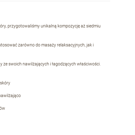
skóry, przygotowaliśmy unikalną kompozycję aż siedmiu
stosować zarówno do masaży relaksacyjnych, jak i
y ze swoich nawilżających i łagodzących właściwości.
 skóry
 nawilżająco
pów