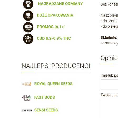
NAGRADZANE ODMIANY
Bez konse
DUŻE OPAKOWANIA
Nasz olej
• do aroma
• do pielęg
PROMOCJA 1+1
Składniki
:
CBD 0.2-0.9% THC
sezamowy, 
Opinie
NAJLEPSI PRODUCENCI
Imię lub p
ROYAL QUEEN SEEDS
Twoja opin
FAST BUDS
SENSI SEEDS