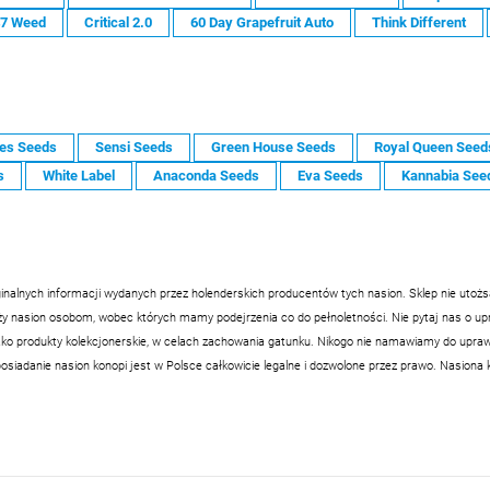
47 Weed
Critical 2.0
60 Day Grapefruit Auto
Think Different
es Seeds
Sensi Seeds
Green House Seeds
Royal Queen Seed
s
White Label
Anaconda Seeds
Eva Seeds
Kannabia See
inalnych informacji wydanych przez holenderskich producentów tych nasion. Sklep nie utoż
nasion osobom, wobec których mamy podejrzenia co do pełnoletności. Nie pytaj nas o upraw
ko produkty kolekcjonerskie, w celach zachowania gatunku. Nikogo nie namawiamy do uprawy
siadanie nasion konopi jest w Polsce całkowicie legalne i dozwolone przez prawo. Nasiona 