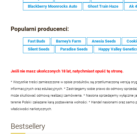
Blackberry Moonrocks Auto
Ghost Train Haze
Ak 
Popularni producenci:
Fast Buds
Barney's Farm
Anesia Seeds
Cooki
Silent Seeds
Paradise Seeds
Happy Valley Genetic
Jeśli nie masz ukończonych 18 lat, natychmiast opuść tę stronę.
* Wszystkie treści zamieszczone w opisie produktów, są przetłumaczoną wersją oryg
informacyjnych oraz edukacyjnych.
* Zastrzegamy sobie prawo do odmowy sprzedaży 
może skutkować odmową realizacji zamówienia.
* Nasiona sprzedajemy wyłącznie ja
terenie Polski i zakazane karą pozbawienia wolności.
* Handel nasionami oraz samo po
właściwości narkotycznych.
Bestsellery