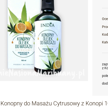
Oce
Pro
Kod
Kat
zap
z K
pol
dod
k Konopny do Masażu Cytrusowy z Konopi 1