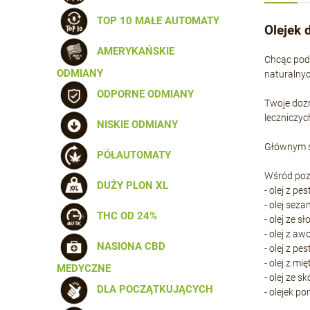
TOP 10 MAŁE AUTOMATY
Olejek 
AMERYKAŃSKIE
Chcąc poda
ODMIANY
naturalnyc
ODPORNE ODMIANY
Twoje dozn
leczniczyc
NISKIE ODMIANY
Głównym sk
PÓŁAUTOMATY
Wśród poz
DUŻY PLON XL
- olej z p
- olej sez
THC OD 24%
- olej ze 
- olej z a
NASIONA CBD
- olej z p
- olej z m
MEDYCZNE
- olej ze s
DLA POCZĄTKUJĄCYCH
- olejek 