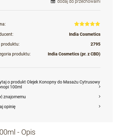
dodaj do przechowalni
na:
ducent:
India Cosmetics
 produktu:
2795
egoria produktu:
India Cosmetics (pr. z CBD)
ytaj o produkt Olejek Konopny do Masażu Cytrusowy
onopi 100ml
eć znajomemu
aj opinię
00ml - Opis