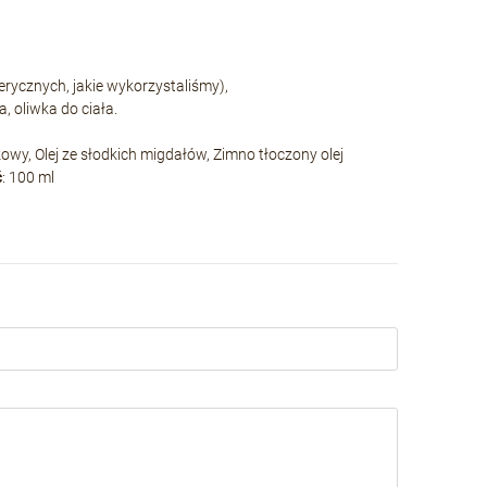
erycznych, jakie wykorzystaliśmy),
a, oliwka do ciała.
czowy, Olej ze słodkich migdałów, Zimno tłoczony olej
ć
: 100 ml