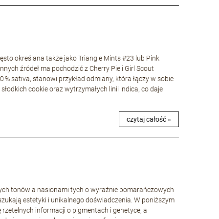
to określana także jako Triangle Mints #23 lub Pink
nnych źródeł ma pochodzić z Cherry Pie i Girl Scout
40 % sativa, stanowi przykład odmiany, która łączy w sobie
łodkich cookie oraz wytrzymałych linii indica, co daje
czytaj całość »
wych tonów a nasionami tych o wyraźnie pomarańczowych
szukają estetyki i unikalnego doświadczenia. W poniższym
ę rzetelnych informacji o pigmentach i genetyce, a