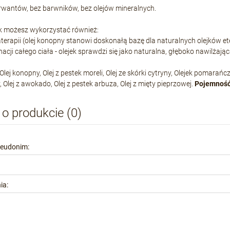
rwantów, bez barwników, bez olejów mineralnych.
ek możesz wykorzystać również:
terapii (olej konopny stanowi doskonałą bazę dla naturalnych olejków et
nacji całego ciała - olejek sprawdzi się jako naturalna, głęboko nawilżając
 Olej konopny, Olej z pestek moreli, Olej ze skórki cytryny, Olejek pomarań
Olej z awokado, Olej z pestek arbuza, Olej z mięty pieprzowej.
Pojemnoś
 o produkcie (0)
seudonim:
ia: