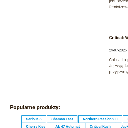
jednocześn
feminizowa
Critical:
29-07-2025 
Critical t
Jej wyjątk
przyjrzymy
Popularne produkty:
Serious 6
Shaman Fast
Northern Passion 2.0
Cherry Kiss
Ak 47 Automat
Critical Kush
Jack