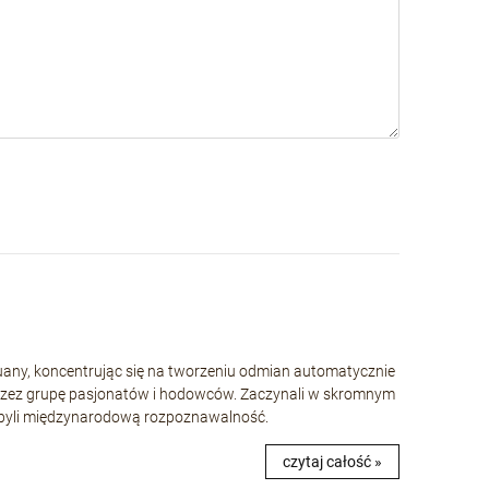
huany, koncentrując się na tworzeniu odmian automatycznie
rzez grupę pasjonatów i hodowców. Zaczynali w skromnym
 zdobyli międzynarodową rozpoznawalność.
czytaj całość »