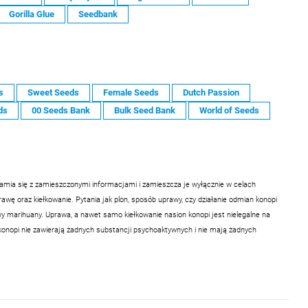
Gorilla Glue
Seedbank
s
Sweet Seeds
Female Seeds
Dutch Passion
ds
00 Seeds Bank
Bulk Seed Bank
World of Seeds
samia się z zamieszczonymi informacjami i zamieszcza je wyłącznie w celach
ę oraz kiełkowanie. Pytania jak plon, sposób uprawy, czy działanie odmian konopi
 marihuany. Uprawa, a nawet samo kiełkowanie nasion konopi jest nielegalne na
konopi nie zawierają żadnych substancji psychoaktywnych i nie mają żadnych