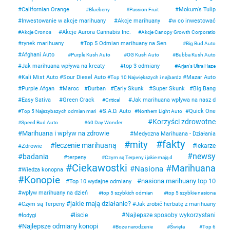
Californian Orange
Mokum’s Tulip
Blueberry
Passion Fruit
Inwestowanie w akcje marihuany
Akcje marihuany
w co inwestować
Akcje Aurora Cannabis Inc.
Akcje Cronos
Akcje Canopy Growth Corporatio
rynek marihuany
Top 5 Odmian marihuany na Sen
Big Bud Auto
Afghani Auto
Purple Kush Auto
OG Kush Auto
Bubba Kush Auto
Jak marihuana wpływa na kreaty
top 3 odmiany
Arjan's Ultra Haze
Kali Mist Auto
Sour Diesel Auto
Mazar Auto
Top 10 Największych i najbardz
Purple Afgan
Maroc
Durban
Early Skunk
Super Skunk
Big Bang
Easy Sativa
Green Crack
Jak marihuana wpływa na nasz d
Critical
S.A.D. Auto
Quick One
Top 5 Najszybszych odmian mari
Northern Light Auto
Korzyści zdrowotne
Speed Bud Auto
60 Day Wonder
Marihuana i wpływ na zdrowie
Medyczna Marihuana - Działania
fakty
mity
leczenie marihuaną
lekarze
Zdrowie
newsy
badania
terpeny
Czym są Terpeny i jakie mają d
Ciekawostki
Marihuana
Nasiona
Wiedza konopna
Konopie
nasiona marihuany top 10
Top 10 wydajne odmiany
wpływ marihuany na dzień
top 5 szybkich odmian
top 5 szybkie nasiona
jakie mają działanie?
Czym są Terpeny
Jak zrobić herbatę z marihuany
liscie
Najlepsze sposoby wykorzystani
łodygi
Najlepsze odmiany konopi
Boże narodzenie
Święta
Top 6