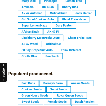
Moby Dick
Pineapple
Lemon Tree
Amnesia
OG Kush
Cherry Kiss
Ak 47 Automat
Critical Kush
Jack Herrer
Girl Scout Cookies Auto
Ghost Train Haze
Super Lemon Haze
Gary Payton
Afghan Kush
AK 47 F1
Blackberry Moonrocks Auto
Ghost Train Haze
Ak 47 Weed
Critical 2.0
60 Day Grapefruit Auto
Think Different
Gorilla Glue
Seedbank
WIĘCEJ
Popularni producenci:
Fast Buds
Barney's Farm
Anesia Seeds
Cookies Seeds
Sensi Seeds
Green House Seeds
Royal Queen Seeds
Sweet Seeds
Female Seeds
Dutch Passion