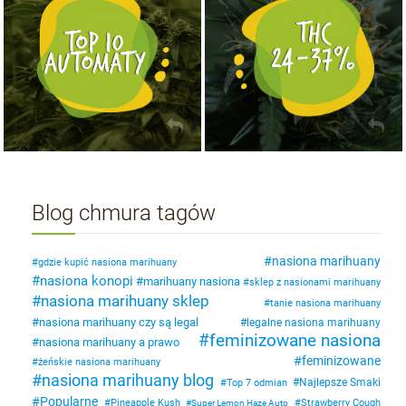
Blog chmura tagów
nasiona marihuany
gdzie kupić nasiona marihuany
nasiona konopi
marihuany nasiona
sklep z nasionami marihuany
nasiona marihuany sklep
tanie nasiona marihuany
nasiona marihuany czy są legal
legalne nasiona marihuany
feminizowane nasiona
nasiona marihuany a prawo
feminizowane
żeńskie nasiona marihuany
nasiona marihuany blog
Najlepsze Smaki
Top 7 odmian
Popularne
Pineapple Kush
Strawberry Cough
Super Lemon Haze Auto