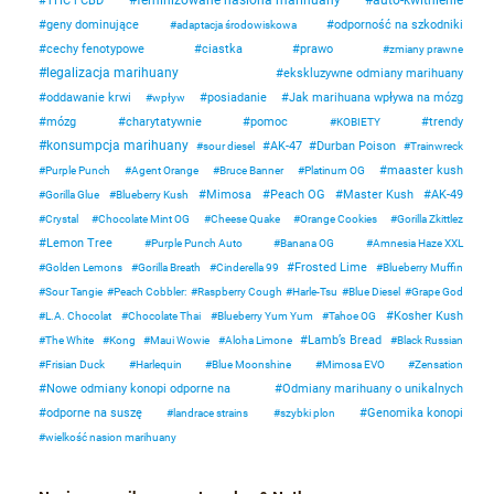
feminizowane nasiona marihuany
auto-kwitnienie
THC i CBD
geny dominujące
odporność na szkodniki
adaptacja środowiskowa
cechy fenotypowe
ciastka
prawo
zmiany prawne
legalizacja marihuany
ekskluzywne odmiany marihuany
oddawanie krwi
posiadanie
Jak marihuana wpływa na mózg
wpływ
mózg
charytatywnie
pomoc
trendy
KOBIETY
konsumpcja marihuany
AK-47
Durban Poison
sour diesel
Trainwreck
maaster kush
Purple Punch
Agent Orange
Bruce Banner
Platinum OG
Mimosa
Peach OG
Master Kush
AK-49
Gorilla Glue
Blueberry Kush
Crystal
Chocolate Mint OG
Cheese Quake
Orange Cookies
Gorilla Zkittlez
Lemon Tree
Purple Punch Auto
Banana OG
Amnesia Haze XXL
Frosted Lime
Golden Lemons
Gorilla Breath
Cinderella 99
Blueberry Muffin
Sour Tangie
Peach Cobbler:
Raspberry Cough
Harle-Tsu
Blue Diesel
Grape God
Kosher Kush
L.A. Chocolat
Chocolate Thai
Blueberry Yum Yum
Tahoe OG
Lamb’s Bread
The White
Kong
Maui Wowie
Aloha Limone
Black Russian
Frisian Duck
Harlequin
Blue Moonshine
Mimosa EVO
Zensation
Nowe odmiany konopi odporne na
Odmiany marihuany o unikalnych
odporne na suszę
Genomika konopi
landrace strains
szybki plon
wielkość nasion marihuany