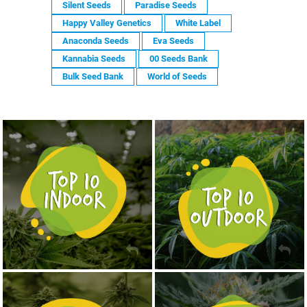
Silent Seeds
Paradise Seeds
Happy Valley Genetics
White Label
Anaconda Seeds
Eva Seeds
Kannabia Seeds
00 Seeds Bank
Bulk Seed Bank
World of Seeds
NASIONA MARIHUANY TOP 10 OUTDOOR
NASIONA MARIHUANY TOP 10 INDOOR
KUP TERAZ
KUP TERAZ
NASIONA MARIHUANY TOP 10 AUTOFLOWERING
MOCNE ODMIANY MARIHUANY THC OD 24 - 37%
KUP TERAZ
KUP TERAZ