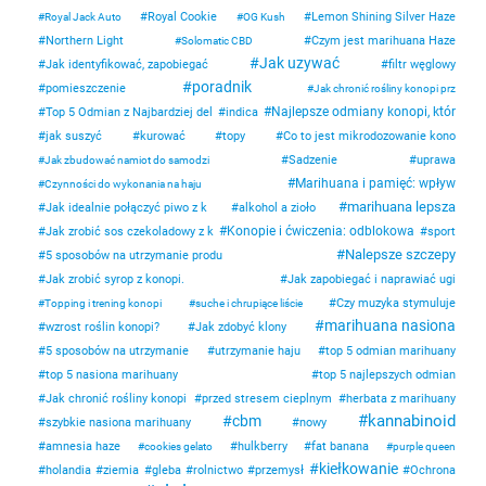
Royal Cookie
Lemon Shining Silver Haze
Royal Jack Auto
OG Kush
Northern Light
Czym jest marihuana Haze
Solomatic CBD
Jak uzywać
Jak identyfikować, zapobiegać
filtr węglowy
poradnik
pomieszczenie
Jak chronić rośliny konopi prz
Najlepsze odmiany konopi, któr
Top 5 Odmian z Najbardziej del
indica
jak suszyć
kurować
topy
Co to jest mikrodozowanie kono
Sadzenie
uprawa
Jak zbudować namiot do samodzi
Marihuana i pamięć: wpływ
Czynności do wykonania na haju
marihuana lepsza
Jak idealnie połączyć piwo z k
alkohol a zioło
Konopie i ćwiczenia: odblokowa
Jak zrobić sos czekoladowy z k
sport
Nalepsze szczepy
5 sposobów na utrzymanie produ
Jak zrobić syrop z konopi.
Jak zapobiegać i naprawiać ugi
Czy muzyka stymuluje
Topping i trening konopi
suche i chrupiące liście
marihuana nasiona
wzrost roślin konopi?
Jak zdobyć klony
5 sposobów na utrzymanie
utrzymanie haju
top 5 odmian marihuany
top 5 nasiona marihuany
top 5 najlepszych odmian
Jak chronić rośliny konopi
przed stresem cieplnym
herbata z marihuany
kannabinoid
cbm
szybkie nasiona marihuany
nowy
amnesia haze
hulkberry
fat banana
cookies gelato
purple queen
kiełkowanie
holandia
ziemia
gleba
rolnictwo
przemysł
Ochrona