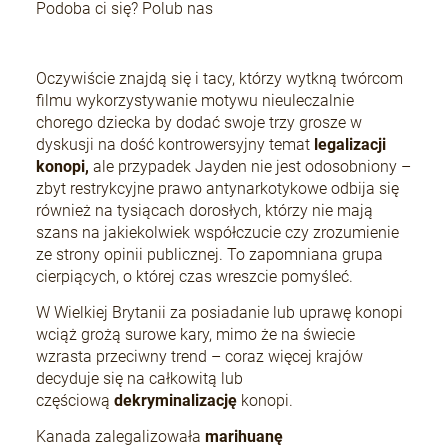
Podoba ci się? Polub nas
Oczywiście znajdą się i tacy, którzy wytkną twórcom
filmu wykorzystywanie motywu nieuleczalnie
chorego dziecka by dodać swoje trzy grosze w
dyskusji na dość kontrowersyjny temat
legalizacji
konopi,
ale przypadek Jayden nie jest odosobniony –
zbyt restrykcyjne prawo antynarkotykowe odbija się
również na tysiącach dorosłych, którzy nie mają
szans na jakiekolwiek współczucie czy zrozumienie
ze strony opinii publicznej. To zapomniana grupa
cierpiących, o której czas wreszcie pomyśleć.
W Wielkiej Brytanii za posiadanie lub uprawę konopi
wciąż grożą surowe kary, mimo że na świecie
wzrasta przeciwny trend – coraz więcej krajów
decyduje się na całkowitą lub
częściową
dekryminalizację
konopi.
Kanada zalegalizowała
marihuanę