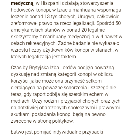
medyczną,
w Hiszpanii działają stowarzyszenia
hodowców konopi, w Izraelu marihuana wspomaga
leczenie ponad 13 tys chorych, Urugwaj całkowicie
+Speed Auto
zreformował prawo na rzecz legalizacji. Spośród 50
amerykańskich stanów w ponad 20 legalnie
19,80 zł
skorzystamy z marihuany medycznej a w 4 nawet w
celach rekreacyjnych. Żadne badanie nie wykazało
wzrostu liczby użytkowników konopi w stanach, w
DO KOSZYKA
których legalizacja jest faktem.
Czas by Brytyjska Izba Lordów podjęła poważną
dyskusję nad zmianą kategorii konopi w obliczu
korzyści, jakie może ona przynieść setkom
cierpiących na poważne schorzenia i szczególnie
teraz, gdy raport odbija się szerokim echem w
mediach. Oczy rodzin i przyjaciół chorych oraz tych
najdotkliwiej obarczonych społecznymi i prawnymi
skutkami posiadania konopi będą na pewno
zwrócone w stronę polityków.
Łatwo jest pomijać indywidualne przypadki i