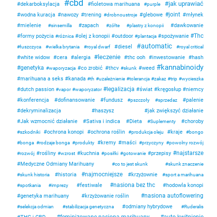
cbd
jak uprawiać
dekarboksylacja
fioletowa marihuana
purple
joint
wodna kuracja
nawozy
trening
glebowe
młynek
drobnoustroje
mielenie
zapach
dawkowanie
sinsemilla
zółte
plastry z konopii
Thc
formy pożycia
olej z konopii
outdoor
spożywanie
różnica
plantacja
automatic
diesel
łuszczyca
wielka brytania
royal dwarf
royal critical
leczenie
white widow
cera
alergia
thc ooh
inwestowanie
hash
kannabinoidy
genetyka
co zrobić
thcv
weed
waporyzacja
skunk
marihuana a seks
kanada
th
uzależnienie
tolerancja
zakaz
trip
wycieszka
legalizacja
dutch passion
świat
kręgosłup
niemcy
vapor
waporyzator
konferencja
dofinansowanie
fundusz
palenie
pszczoły
sprzedaz
dekryminalizacja
haszysz
jak zwiększyć działanie
Jak wzmocnić działanie
Sativa i indica
Dieta
choroby
Suplementy
ochrona konopi
ochrona roślin
kraje
szkodniki
produkcja oleju
bongo
kremy
maści
bonga
rodzaje bonga
produkty
przyczyny
powolny rozwój
najstarsze
rośliny
kuchnia
przepisy
rozwój
wzrost
posiłki
gotowanie
Medyczne Odmiany Marihuany
co to jest skunk
skunk znaczenie
najmocniejsze
historia
krzyżownie
skunk historia
sport a marihuana
nasiona bez thc
festiwale
hodowla konopi
spotkania
imprezy
nasiona autoflowering
genetyka marihuany
krzyżowanie roślin
odmiany hybrydowe
selekcja odmian
stabilizacja genetyczna
Ruderalis