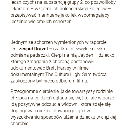
leczniczych) na substancję grupy 2, co pozwoliłoby
lekarzom – wzorem ich holenderskich kolegów –
przepisywać marihuanę jako lek wspomagający
leczenie wielorakich schorzeń.
Jednym ze schorzeń wymienionych w raporcie
jest
zespół Dravet
– rzadka i niezwykle ciężka
odmiana padaczki. Cierpi na nią Jayden – dziecko,
którego zmagania z chorobą postanowił
udokumentować Brett Harvey w filmie
dokumentalnym The Culture High. Sam twórca
zaskoczony był nieco odbiorem filmu.
Przeogromne cierpienie, jakie towarzyszy rodzinie
chłopca na co dzień ogląda się ciężko, ale w parze
idą pozytywne odczucia widowni, która zdaje się
dopingować niezmordowanego ojca w
wyszukiwaniu sposobów ulżenia dziecku w ciężkiej
chorobie.