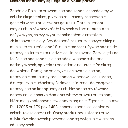
Nasiona marihuany są Legalne & Notka prawna
Zgodnie z Polskim prawem nasiona konopi sprzedajemy w
celu kolekcjonerskim, przez co rozumiemy zachowanie
genetyki w celu przetrwania gatunku. Ziarnka konopi
indyjskich to również źródło licznych witamin i substancji
odżywczych, co czy czyni je doskonałym elementem
zbilansowanej diety. Aby dokonać zakupu w naszym sklepie
musisz mieć ukończone 18 lat, nie możesz używać nasion do
uprawy na terenie kraju gdzie jest to zakazane. Ze względu na
to, że nasiona konopi nie posiadają w sobie substancji
narkotycznych, sprzedaż i posiadanie na terenie Polski są
dozwolone. Pamiętać należy, że kiełkowanie nasion,
uprawianie marihuany oraz pomoc w hodowli jest karana,
dlatego też nie udzielamy żadnych informacji dotyczących
uprawy nasion konopi indyjskich. Nie ponosimy również
odpowiedzialności za działania wbrew prawu i przepisom,
które mają zastosowanie w danym regionie. Zgodnie z ustawą
Dz.U.2005 nr 179 poz.1485, nasiona konopi są legalne w
celach kolekcjonerskich. Opisy produktów, kategorii oraz
artykułów blogowych przeznaczone są wyłącznie w celach
edukacyjnych.