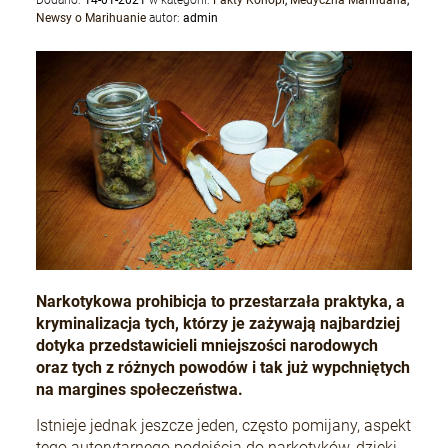
Dodano:
14-01-2021
w kategorii:
Fakty Konopi
,
Medyczna Marihuana
,
Newsy o Marihuanie
autor:
admin
Narkotykowa prohibicja to przestarzała praktyka, a
kryminalizacja tych, którzy je zażywają najbardziej
dotyka przedstawicieli mniejszości narodowych
oraz tych z różnych powodów i tak już wypchniętych
na margines społeczeństwa.
Istnieje jednak jeszcze jeden, często pomijany, aspekt
tego autorytarnego podejścia do narkotyków, dzięki