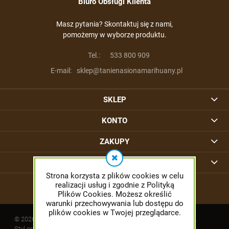
Biuro Obsługi Klienta
Masz pytania? Skontaktuj się z nami,
pomożemy w wyborze produktu.
Tel.:
533 800 909
E-mail:
sklep@tanienasionamarihuany.pl
SKLEP
KONTO
ZAKUPY
INFORMACJE
Strona korzysta z plików cookies w celu
realizacji usług i zgodnie z Polityką
Plików Cookies. Możesz określić
warunki przechowywania lub dostępu do
plików cookies w Twojej przeglądarce.
© 2026 tanienasionamarihuany.pl. Wszelkie prawa zastrzeżone.
Styl graficzny ShopGadget.pl
Sklep internetowy Shoper.pl