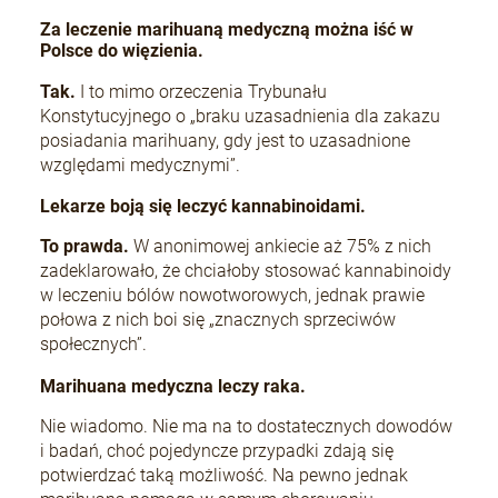
Za leczenie marihuaną medyczną można iść w
Polsce do więzienia.
+Speed Auto
Tak.
I to mimo orzeczenia Trybunału
19,80 zł
Konstytucyjnego o „braku uzasadnienia dla zakazu
posiadania marihuany, gdy jest to uzasadnione
względami medycznymi”.
DO KOSZYKA
Lekarze boją się leczyć kannabinoidami.
To prawda.
W anonimowej ankiecie aż 75% z nich
zadeklarowało, że chciałoby stosować kannabinoidy
w leczeniu bólów nowotworowych, jednak prawie
połowa z nich boi się „znacznych sprzeciwów
społecznych”.
Marihuana medyczna leczy raka.
Nie wiadomo. Nie ma na to dostatecznych dowodów
i badań, choć pojedyncze przypadki zdają się
potwierdzać taką możliwość. Na pewno jednak