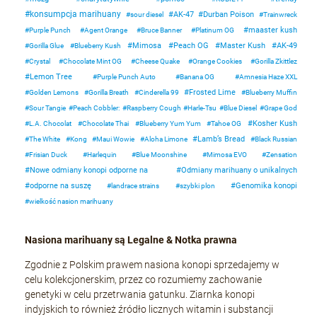
konsumpcja marihuany
AK-47
Durban Poison
sour diesel
Trainwreck
maaster kush
Purple Punch
Agent Orange
Bruce Banner
Platinum OG
Mimosa
Peach OG
Master Kush
AK-49
Gorilla Glue
Blueberry Kush
Crystal
Chocolate Mint OG
Cheese Quake
Orange Cookies
Gorilla Zkittlez
Lemon Tree
Purple Punch Auto
Banana OG
Amnesia Haze XXL
Frosted Lime
Golden Lemons
Gorilla Breath
Cinderella 99
Blueberry Muffin
Sour Tangie
Peach Cobbler:
Raspberry Cough
Harle-Tsu
Blue Diesel
Grape God
Kosher Kush
L.A. Chocolat
Chocolate Thai
Blueberry Yum Yum
Tahoe OG
Lamb’s Bread
The White
Kong
Maui Wowie
Aloha Limone
Black Russian
Frisian Duck
Harlequin
Blue Moonshine
Mimosa EVO
Zensation
Nowe odmiany konopi odporne na
Odmiany marihuany o unikalnych
odporne na suszę
Genomika konopi
landrace strains
szybki plon
wielkość nasion marihuany
Nasiona marihuany są Legalne & Notka prawna
Zgodnie z Polskim prawem nasiona konopi sprzedajemy w
celu kolekcjonerskim, przez co rozumiemy zachowanie
genetyki w celu przetrwania gatunku. Ziarnka konopi
indyjskich to również źródło licznych witamin i substancji