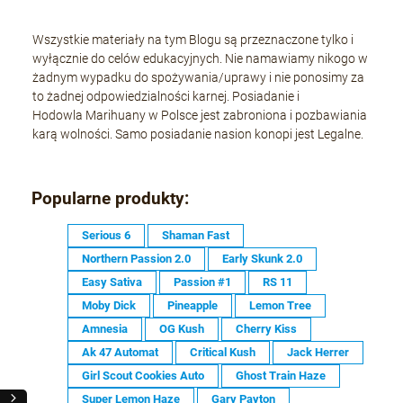
Wszystkie materiały na tym Blogu są przeznaczone tylko i
wyłącznie do celów edukacyjnych. Nie namawiamy nikogo w
żadnym wypadku do spożywania/uprawy i nie ponosimy za
to żadnej odpowiedzialności karnej. Posiadanie i
Hodowla Marihuany w Polsce jest zabroniona i pozbawiania
karą wolności. Samo posiadanie nasion konopi jest Legalne.
Popularne produkty:
Serious 6
Shaman Fast
Northern Passion 2.0
Early Skunk 2.0
Easy Sativa
Passion #1
RS 11
Moby Dick
Pineapple
Lemon Tree
Amnesia
OG Kush
Cherry Kiss
Ak 47 Automat
Critical Kush
Jack Herrer
Girl Scout Cookies Auto
Ghost Train Haze
Super Lemon Haze
Gary Payton