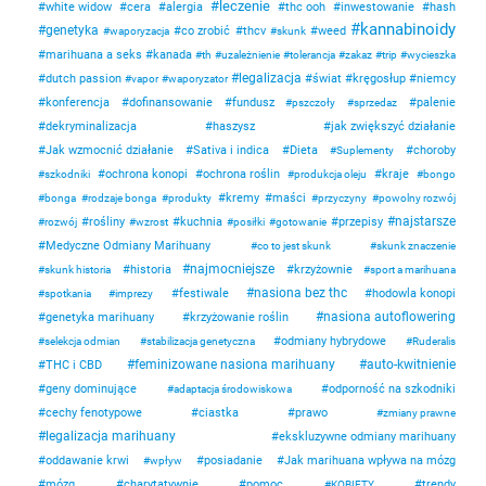
leczenie
white widow
cera
alergia
thc ooh
inwestowanie
hash
kannabinoidy
genetyka
co zrobić
thcv
weed
waporyzacja
skunk
marihuana a seks
kanada
th
uzależnienie
tolerancja
zakaz
trip
wycieszka
legalizacja
dutch passion
świat
kręgosłup
niemcy
vapor
waporyzator
konferencja
dofinansowanie
fundusz
palenie
pszczoły
sprzedaz
dekryminalizacja
haszysz
jak zwiększyć działanie
Jak wzmocnić działanie
Sativa i indica
Dieta
choroby
Suplementy
ochrona konopi
ochrona roślin
kraje
szkodniki
produkcja oleju
bongo
kremy
maści
bonga
rodzaje bonga
produkty
przyczyny
powolny rozwój
najstarsze
rośliny
kuchnia
przepisy
rozwój
wzrost
posiłki
gotowanie
Medyczne Odmiany Marihuany
co to jest skunk
skunk znaczenie
najmocniejsze
historia
krzyżownie
skunk historia
sport a marihuana
nasiona bez thc
festiwale
hodowla konopi
spotkania
imprezy
nasiona autoflowering
genetyka marihuany
krzyżowanie roślin
odmiany hybrydowe
selekcja odmian
stabilizacja genetyczna
Ruderalis
feminizowane nasiona marihuany
auto-kwitnienie
THC i CBD
geny dominujące
odporność na szkodniki
adaptacja środowiskowa
cechy fenotypowe
ciastka
prawo
zmiany prawne
legalizacja marihuany
ekskluzywne odmiany marihuany
oddawanie krwi
posiadanie
Jak marihuana wpływa na mózg
wpływ
mózg
charytatywnie
pomoc
trendy
KOBIETY