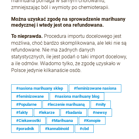
marihuana pomaga w samym chorowaniu,
zmniejszając ból i wymioty po chemioterapii.
Można uzyskać zgodę na sprowadzenie marihuany
medycznej i wtedy jest ona refundowana.
To nieprawda.
Procedura importu docelowego jest
możliwa, choć bardzo skomplikowana, ale leki nie są
refundowane. Nie ma żadnych danych
statystycznych, ile jest podań o taki import docelowy,
a ile odmów. Wiadomo tylko, że zgodę uzyskało w
Polsce jedynie kilkanaście osób.
#nasiona marihuany sklep
#feminizowane nasiona
#feminizowane
#nasiona marihuany blog
#Popularne
#leczenie marihuaną
#mity
#fakty
#lekarze
#badania
#newsy
#Ciekawostki
#Marihuana
#Konopie
#poradnik
#kannabinoid
#cbd