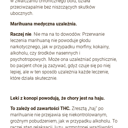
w zwalczaniu chronicznego bólu, działa
przeciwzapalnie bez niszczących skutków
ubocznych.
Marihuana medyczna uzależnia.
Raczej nie
. Nie ma na to dowodów. Przerwanie
leczenia marihuaną nie powoduje głodu
narkotycznego, jak w przypadku morfiny, kokainy,
alkoholu, czy środków nasennych i
psychotropowych. Może ona uzależniać psychicznie,
bo pacjent chce ją zażywać, gdyż czuje się po niej
lepiej, ale w ten sposób uzależnia każde leczenie,
które działa skutecznie.
Leki z konopi powodują, że chory jest na haju.
To zależy od zawartości THC.
Zresztą „haj” po
marihuanie nie przejawia się niekontrolowanym,
groźnym pobudzeniem, jak w przypadku alkoholu. To
raczej stan relaksacji, luzu, wzmożonej wrażliwości.