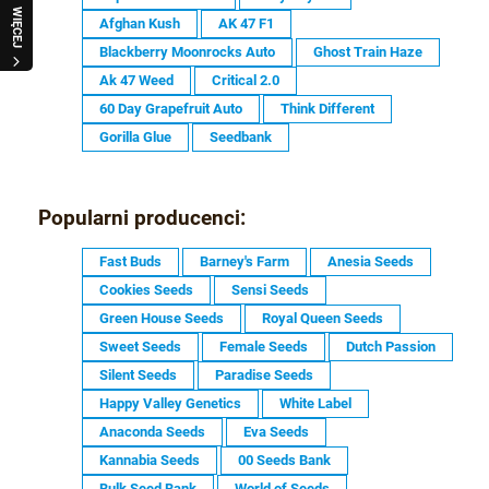
WIĘCEJ
Afghan Kush
AK 47 F1
Blackberry Moonrocks Auto
Ghost Train Haze
Ak 47 Weed
Critical 2.0
60 Day Grapefruit Auto
Think Different
Gorilla Glue
Seedbank
Popularni producenci:
Fast Buds
Barney's Farm
Anesia Seeds
Cookies Seeds
Sensi Seeds
Green House Seeds
Royal Queen Seeds
Sweet Seeds
Female Seeds
Dutch Passion
Silent Seeds
Paradise Seeds
Happy Valley Genetics
White Label
Anaconda Seeds
Eva Seeds
Kannabia Seeds
00 Seeds Bank
Bulk Seed Bank
World of Seeds