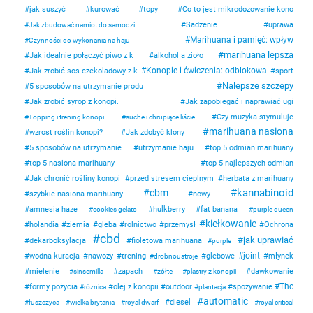
jak suszyć
kurować
topy
Co to jest mikrodozowanie kono
Sadzenie
uprawa
Jak zbudować namiot do samodzi
Marihuana i pamięć: wpływ
Czynności do wykonania na haju
marihuana lepsza
Jak idealnie połączyć piwo z k
alkohol a zioło
Konopie i ćwiczenia: odblokowa
Jak zrobić sos czekoladowy z k
sport
Nalepsze szczepy
5 sposobów na utrzymanie produ
Jak zrobić syrop z konopi.
Jak zapobiegać i naprawiać ugi
Czy muzyka stymuluje
Topping i trening konopi
suche i chrupiące liście
marihuana nasiona
wzrost roślin konopi?
Jak zdobyć klony
5 sposobów na utrzymanie
utrzymanie haju
top 5 odmian marihuany
top 5 nasiona marihuany
top 5 najlepszych odmian
Jak chronić rośliny konopi
przed stresem cieplnym
herbata z marihuany
kannabinoid
cbm
szybkie nasiona marihuany
nowy
amnesia haze
hulkberry
fat banana
cookies gelato
purple queen
kiełkowanie
holandia
ziemia
gleba
rolnictwo
przemysł
Ochrona
cbd
jak uprawiać
dekarboksylacja
fioletowa marihuana
purple
joint
wodna kuracja
nawozy
trening
glebowe
młynek
drobnoustroje
mielenie
zapach
dawkowanie
sinsemilla
zółte
plastry z konopii
Thc
formy pożycia
olej z konopii
outdoor
spożywanie
różnica
plantacja
automatic
diesel
łuszczyca
wielka brytania
royal dwarf
royal critical