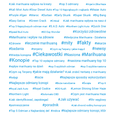
Jak marihuana wpływa na kreaty
top 3 odmiany
Arjan's Ultra Haze
Kali Mist Auto
Sour Diesel Auto
Mazar Auto
Top 10 Największych i najbardz
Purple Afgan
Maroc
Durban
Early Skunk
Super Skunk
Big Bang
Easy Sativa
Green Crack
Jak marihuana wpływa na nasz d
Critical
S.A.D. Auto
Quick One
Top 5 Najszybszych odmian mari
Northern Light Auto
Korzyści zdrowotne
Speed Bud Auto
60 Day Wonder
Marihuana i wpływ na zdrowie
Medyczna Marihuana - Działania
fakty
mity
leczenie marihuaną
lekarze
Zdrowie
newsy
badania
terpeny
Czym są Terpeny i jakie mają d
Ciekawostki
Marihuana
Nasiona
Wiedza konopna
Konopie
nasiona marihuany top 10
Top 10 wydajne odmiany
wpływ marihuany na dzień
top 5 szybkich odmian
top 5 szybkie nasiona
jakie mają działanie?
Czym są Terpeny
Jak zrobić herbatę z marihuany
liscie
Najlepsze sposoby wykorzystani
łodygi
Najlepsze odmiany konopi
Boże narodzenie
Święta
Top 6
Royal Cookie
Lemon Shining Silver Haze
Royal Jack Auto
OG Kush
Northern Light
Czym jest marihuana Haze
Solomatic CBD
Jak uzywać
Jak identyfikować, zapobiegać
filtr węglowy
poradnik
pomieszczenie
Jak chronić rośliny konopi prz
Najlepsze odmiany konopi, któr
Top 5 Odmian z Najbardziej del
indica