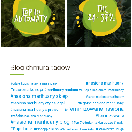
Blog chmura tagów
nasiona marihuany
gdzie kupić nasiona marihuany
nasiona konopi
marihuany nasiona
sklep z nasionami marihuany
nasiona marihuany sklep
tanie nasiona marihuany
nasiona marihuany czy są legal
legalne nasiona marihuany
feminizowane nasiona
nasiona marihuany a prawo
feminizowane
żeńskie nasiona marihuany
nasiona marihuany blog
Najlepsze Smaki
Top 7 odmian
Popularne
Pineapple Kush
Strawberry Cough
Super Lemon Haze Auto