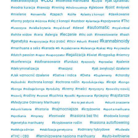
jak uprawiać
dekarboksylacja
fioletowa marihuana
purple
joint
wodna kuracja
nawozy
trening
glebowe
młynek
drobnoustroje
mielenie
zapach
dawkowanie
sinsemilla
zółte
plastry z konopii
Thc
formy pożycia
olej z konopii
outdoor
spożywanie
różnica
plantacja
automatic
diesel
łuszczyca
wielka brytania
royal dwarf
royal critical
leczenie
white widow
cera
alergia
thc ooh
inwestowanie
hash
kannabinoidy
genetyka
co zrobić
thcv
weed
waporyzacja
skunk
marihuana a seks
kanada
th
uzależnienie
tolerancja
zakaz
trip
wycieszka
legalizacja
dutch passion
świat
kręgosłup
niemcy
vapor
waporyzator
konferencja
dofinansowanie
fundusz
palenie
pszczoły
sprzedaz
dekryminalizacja
haszysz
jak zwiększyć działanie
Jak wzmocnić działanie
Sativa i indica
Dieta
choroby
Suplementy
ochrona konopi
ochrona roślin
kraje
szkodniki
produkcja oleju
bongo
kremy
maści
bonga
rodzaje bonga
produkty
przyczyny
powolny rozwój
najstarsze
rośliny
kuchnia
przepisy
rozwój
wzrost
posiłki
gotowanie
Medyczne Odmiany Marihuany
co to jest skunk
skunk znaczenie
najmocniejsze
historia
krzyżownie
skunk historia
sport a marihuana
nasiona bez thc
festiwale
hodowla konopi
spotkania
imprezy
nasiona autoflowering
genetyka marihuany
krzyżowanie roślin
odmiany hybrydowe
selekcja odmian
stabilizacja genetyczna
Ruderalis
feminizowane nasiona marihuany
auto-kwitnienie
THC i CBD