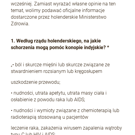
wcześniej. Zamiast wyrażać własne opinie na ten
temat, wolimy podawać oficjalne informacje
dostarczone przez holenderskie Ministerstwo
Zdrowia.
1. Według rządu holenderskiego, na jakie
schorzenia mogą pomóc konopie indyjskie? *
„• ból i skurcze mięśni lub skurcze związane ze
stwardnieniem rozsianym lub kręgosłupem
uszkodzenie przewodu;
• nudności, utrata apetytu, utrata masy ciała i
osłabienie z powodu raka lub AIDS;
• nudności i wymioty związane z chemioterapią lub
radioterapią stosowaną u pacjentów
leczenie raka, zakażenia wirusem zapalenia wątroby
typu C lub HIV i AIDS;