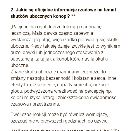
2. Jakie są oficjalne informacje rządowe na temat
skutków ubocznych konopi? **
+Speed Auto
„Pacjenci na ogół dobrze tolerują marihuanę
19,80 zł
leczniczą. Mała dawka często zapewnia
wystarczającą ulgę, więc rzadko pojawiają się skutki
uboczne. Kiedy tak się dzieje, zwykle jest to wynikiem
DO KOSZYKA
dużej dawki lub jednoczesnego stosowania z
substancją, taką jak alkohol, która nasila skutki
uboczne.
Znane skutki uboczne marihuany leczniczej to
zmiany nastroju, bezsenność i kołatanie serca. Inne
efekty to: rozluźnienie, napady śmiechu, uczucie
głodu, podwyższona wrażliwość na percepcję np.
kolor i muzyka, letarg i zniekształcona świadomość
czasowa i przestrzenna.
Twój czas reakcji może być również wolniejszy,
szczególnie w pierwszych godzinach po użyciu.