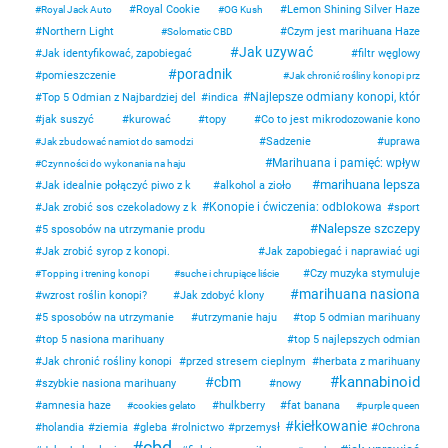
Royal Cookie
Lemon Shining Silver Haze
Royal Jack Auto
OG Kush
Northern Light
Czym jest marihuana Haze
Solomatic CBD
Jak uzywać
Jak identyfikować, zapobiegać
filtr węglowy
poradnik
pomieszczenie
Jak chronić rośliny konopi prz
Najlepsze odmiany konopi, któr
Top 5 Odmian z Najbardziej del
indica
jak suszyć
kurować
topy
Co to jest mikrodozowanie kono
Sadzenie
uprawa
Jak zbudować namiot do samodzi
Marihuana i pamięć: wpływ
Czynności do wykonania na haju
marihuana lepsza
Jak idealnie połączyć piwo z k
alkohol a zioło
Konopie i ćwiczenia: odblokowa
Jak zrobić sos czekoladowy z k
sport
Nalepsze szczepy
5 sposobów na utrzymanie produ
Jak zrobić syrop z konopi.
Jak zapobiegać i naprawiać ugi
Czy muzyka stymuluje
Topping i trening konopi
suche i chrupiące liście
marihuana nasiona
wzrost roślin konopi?
Jak zdobyć klony
5 sposobów na utrzymanie
utrzymanie haju
top 5 odmian marihuany
top 5 nasiona marihuany
top 5 najlepszych odmian
Jak chronić rośliny konopi
przed stresem cieplnym
herbata z marihuany
kannabinoid
cbm
szybkie nasiona marihuany
nowy
amnesia haze
hulkberry
fat banana
cookies gelato
purple queen
kiełkowanie
holandia
ziemia
gleba
rolnictwo
przemysł
Ochrona
cbd