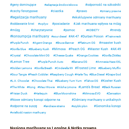
geny dominujące
odporność na szkodniki
adaptacja środowiskowa
cechy fenotypowe
ciastka
prawo
zmiany prawne
legalizacja marihuany
ekskluzywne odmiany marihuany
oddawanie krwi
posiadanie
Jak marihuana wpływa na mózg
wpływ
mózg
charytatywnie
pomoc
trendy
KOBIETY
konsumpcja marihuany
AK-47
Durban Poison
sour diesel
Trainwreck
maaster kush
Purple Punch
Agent Orange
Bruce Banner
Platinum OG
Mimosa
Peach OG
Master Kush
AK-49
Gorilla Glue
Blueberry Kush
Crystal
Chocolate Mint OG
Cheese Quake
Orange Cookies
Gorilla Zkittlez
Lemon Tree
Purple Punch Auto
Banana OG
Amnesia Haze XXL
Frosted Lime
Golden Lemons
Gorilla Breath
Cinderella 99
Blueberry Muffin
Sour Tangie
Peach Cobbler:
Raspberry Cough
Harle-Tsu
Blue Diesel
Grape God
Kosher Kush
L.A. Chocolat
Chocolate Thai
Blueberry Yum Yum
Tahoe OG
Lamb’s Bread
The White
Kong
Maui Wowie
Aloha Limone
Black Russian
Frisian Duck
Harlequin
Blue Moonshine
Mimosa EVO
Zensation
Nowe odmiany konopi odporne na
Odmiany marihuany o unikalnych
odporne na suszę
Genomika konopi
landrace strains
szybki plon
wielkość nasion marihuany
Nasiona marihuany są Legalne & Notka prawna