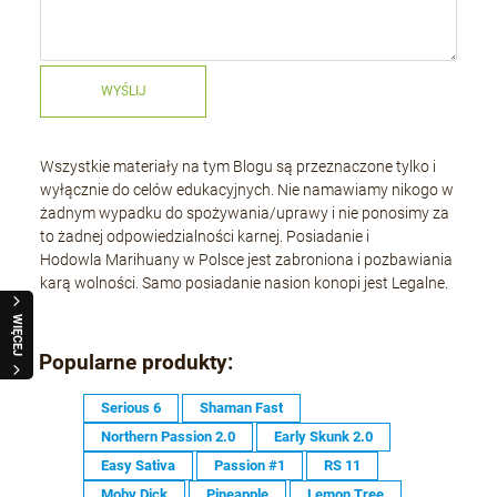
WYŚLIJ
Wszystkie materiały na tym Blogu są przeznaczone tylko i
wyłącznie do celów edukacyjnych. Nie namawiamy nikogo w
żadnym wypadku do spożywania/uprawy i nie ponosimy za
to żadnej odpowiedzialności karnej. Posiadanie i
Hodowla Marihuany w Polsce jest zabroniona i pozbawiania
karą wolności. Samo posiadanie nasion konopi jest Legalne.
WIĘCEJ
Popularne produkty:
Serious 6
Shaman Fast
Northern Passion 2.0
Early Skunk 2.0
Easy Sativa
Passion #1
RS 11
Moby Dick
Pineapple
Lemon Tree