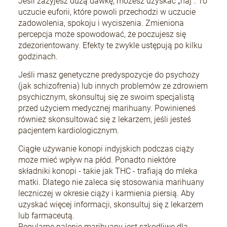
Jeśli zażyjesz dużą dawkę, możesz uzyskać „haj”. To
uczucie euforii, które powoli przechodzi w uczucie
zadowolenia, spokoju i wyciszenia. Zmieniona
percepcja może spowodować, że poczujesz się
zdezorientowany. Efekty te zwykle ustępują po kilku
godzinach.
Jeśli masz genetyczne predyspozycje do psychozy
(jak schizofrenia) lub innych problemów ze zdrowiem
psychicznym, skonsultuj się ze swoim specjalistą
przed użyciem medycznej marihuany. Powinieneś
również skonsultować się z lekarzem, jeśli jesteś
pacjentem kardiologicznym.
Ciągłe używanie konopi indyjskich podczas ciąży
może mieć wpływ na płód. Ponadto niektóre
składniki konopi - takie jak THC - trafiają do mleka
matki. Dlatego nie zaleca się stosowania marihuany
leczniczej w okresie ciąży i karmienia piersią. Aby
uzyskać więcej informacji, skonsultuj się z lekarzem
lub farmaceutą.
Regularne palenie marihuany jest szkodliwe dla