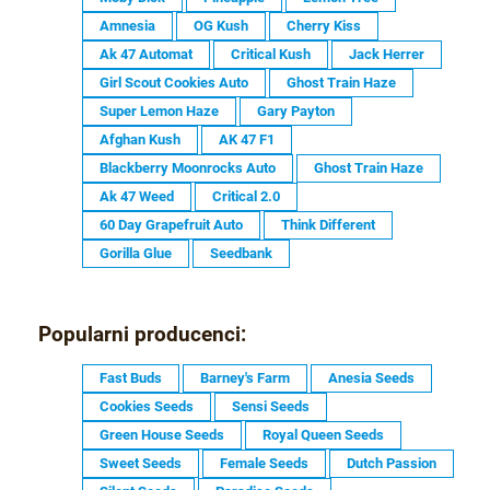
Amnesia
OG Kush
Cherry Kiss
Ak 47 Automat
Critical Kush
Jack Herrer
Girl Scout Cookies Auto
Ghost Train Haze
Super Lemon Haze
Gary Payton
Afghan Kush
AK 47 F1
Blackberry Moonrocks Auto
Ghost Train Haze
Ak 47 Weed
Critical 2.0
60 Day Grapefruit Auto
Think Different
Gorilla Glue
Seedbank
Popularni producenci:
Fast Buds
Barney's Farm
Anesia Seeds
Cookies Seeds
Sensi Seeds
Green House Seeds
Royal Queen Seeds
Sweet Seeds
Female Seeds
Dutch Passion