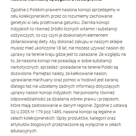
Zgodnie z Polskim prawem nasiona konopi sprzedajemy w
celu kolekcjonerskim, przez co rozumiemy zachowanie
genetyki w celu przetrwania gatunku. Ziarnka konopi
indyjskich to również źródło licznych witamin i substancji
odżywczych, co czy czyni je doskonałym elementem
zbilansowanej diety. Aby dokonać zakupu w naszym sklepie
musisz mieć ukończone 18 lat, nie możesz używać nasion do
uprawy na terenie kraju gdzie jest to zakazane. Ze względu na
to, że nasiona konopi nie posiadają w sobie substancji
narkotycznych, sprzedaż i posiadanie na terenie Polski są
dozwolone. Pamiętać należy, że kiełkowanie nasion,
uprawianie marihuany oraz pomoc w hodowli jest karana,
dlatego też nie udzielamy żadnych informacji dotyczących
uprawy nasion konopi indyjskich. Nie ponosimy również
odpowiedzialności za działania wbrew prawu i przepisom,
które mają zastosowanie w danym regionie. Zgodnie z ustawą
Dz.U.2005 nr 179 poz.1485, nasiona konopi są legalne w
celach kolekcjonerskich. Opisy produktów, kategorii oraz
artykułów blogowych przeznaczone są wyłącznie w celach
edukacyjnych.