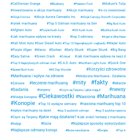
Californian Orange
Mokum’s Tulip
Blueberry
Passion Fruit
Inwestowanie w akcje marihuany
Akcje marihuany
w co inwestować
Akcje Aurora Cannabis Inc.
Akcje Cronos
Akcje Canopy Growth Corporatio
rynek marihuany
Top 5 Odmian marihuany na Sen
Big Bud Auto
Afghani Auto
Purple Kush Auto
OG Kush Auto
Bubba Kush Auto
Jak marihuana wpływa na kreaty
top 3 odmiany
Arjan's Ultra Haze
Kali Mist Auto
Sour Diesel Auto
Mazar Auto
Top 10 Największych i najbardz
Purple Afgan
Maroc
Durban
Early Skunk
Super Skunk
Big Bang
Easy Sativa
Green Crack
Jak marihuana wpływa na nasz d
Critical
S.A.D. Auto
Quick One
Top 5 Najszybszych odmian mari
Northern Light Auto
Korzyści zdrowotne
Speed Bud Auto
60 Day Wonder
Marihuana i wpływ na zdrowie
Medyczna Marihuana - Działania
fakty
mity
leczenie marihuaną
lekarze
Zdrowie
newsy
badania
terpeny
Czym są Terpeny i jakie mają d
Ciekawostki
Marihuana
Nasiona
Wiedza konopna
Konopie
nasiona marihuany top 10
Top 10 wydajne odmiany
wpływ marihuany na dzień
top 5 szybkich odmian
top 5 szybkie nasiona
jakie mają działanie?
Czym są Terpeny
Jak zrobić herbatę z marihuany
liscie
Najlepsze sposoby wykorzystani
łodygi
Najlepsze odmiany konopi
Boże narodzenie
Święta
Top 6