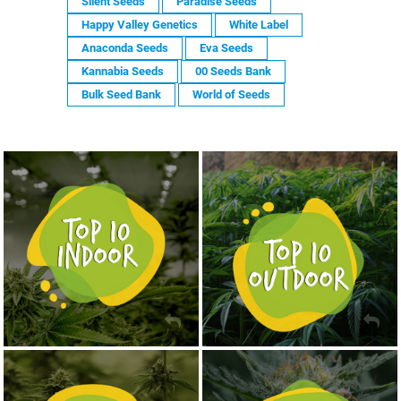
Silent Seeds
Paradise Seeds
Happy Valley Genetics
White Label
Anaconda Seeds
Eva Seeds
Kannabia Seeds
00 Seeds Bank
Bulk Seed Bank
World of Seeds
NASIONA MARIHUANY TOP 10 OUTDOOR
NASIONA MARIHUANY TOP 10 INDOOR
KUP TERAZ
KUP TERAZ
NASIONA MARIHUANY TOP 10 AUTOFLOWERING
MOCNE ODMIANY MARIHUANY THC OD 24 - 37%
KUP TERAZ
KUP TERAZ