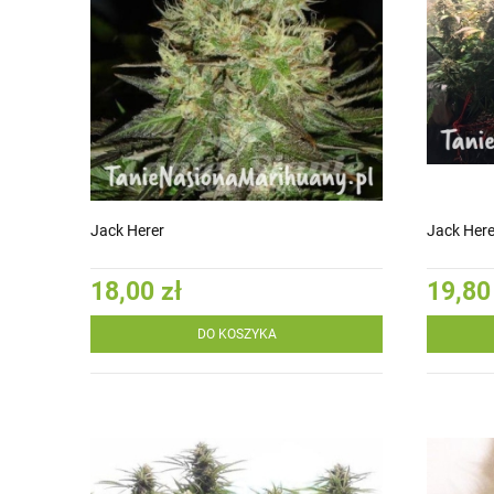
Jack Herer
Jack Here
18,00 zł
19,80
DO KOSZYKA