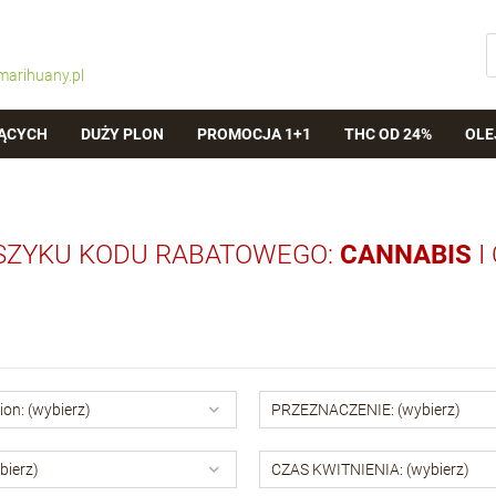
marihuany.pl
ĄCYCH
DUŻY PLON
PROMOCJA 1+1
THC OD 24%
OLE
SZYKU KODU RABATOWEGO:
CANNABIS
I
ion: (wybierz)
PRZEZNACZENIE: (wybierz)
bierz)
CZAS KWITNIENIA: (wybierz)