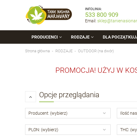
INFOLINIA:
533 800 909
Email:
sklep@tanienasiona
PRODUCENCI
RODZAJE
DLA POCZĄTKUJ
Strona główna
RODZAJE
OUTDOOR (na dwór)
PROMOCJA! UŻYJ W KO
Opcje przeglądania
Producent: (wybierz)
Ilość nas
PLON: (wybierz)
THC: (wy