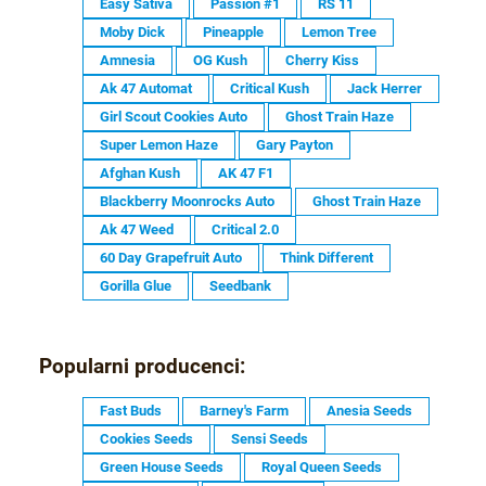
Easy Sativa
Passion #1
RS 11
Moby Dick
Pineapple
Lemon Tree
Amnesia
OG Kush
Cherry Kiss
Ak 47 Automat
Critical Kush
Jack Herrer
Girl Scout Cookies Auto
Ghost Train Haze
Super Lemon Haze
Gary Payton
Afghan Kush
AK 47 F1
Blackberry Moonrocks Auto
Ghost Train Haze
Ak 47 Weed
Critical 2.0
60 Day Grapefruit Auto
Think Different
Gorilla Glue
Seedbank
Popularni producenci:
Fast Buds
Barney's Farm
Anesia Seeds
Cookies Seeds
Sensi Seeds
Green House Seeds
Royal Queen Seeds