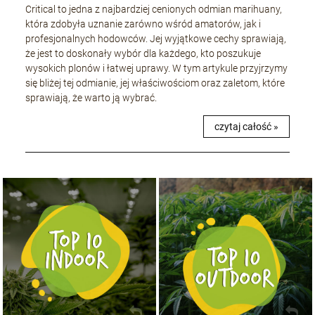
Critical to jedna z najbardziej cenionych odmian marihuany,
która zdobyła uznanie zarówno wśród amatorów, jak i
profesjonalnych hodowców. Jej wyjątkowe cechy sprawiają,
że jest to doskonały wybór dla każdego, kto poszukuje
wysokich plonów i łatwej uprawy. W tym artykule przyjrzymy
się bliżej tej odmianie, jej właściwościom oraz zaletom, które
sprawiają, że warto ją wybrać.
czytaj całość »
NASIONA MARIHUANY TOP 10 OUTDOOR
NASIONA MARIHUANY TOP 10 INDOOR
KUP TERAZ
KUP TERAZ