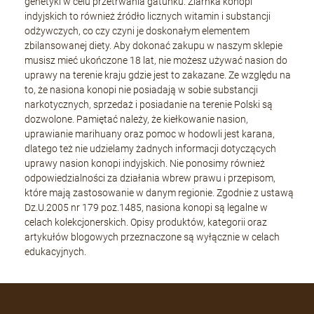
genetyki w celu przetrwania gatunku. Ziarnka konopi
indyjskich to również źródło licznych witamin i substancji
odżywczych, co czy czyni je doskonałym elementem
zbilansowanej diety. Aby dokonać zakupu w naszym sklepie
musisz mieć ukończone 18 lat, nie możesz używać nasion do
uprawy na terenie kraju gdzie jest to zakazane. Ze względu na
to, że nasiona konopi nie posiadają w sobie substancji
narkotycznych, sprzedaż i posiadanie na terenie Polski są
dozwolone. Pamiętać należy, że kiełkowanie nasion,
uprawianie marihuany oraz pomoc w hodowli jest karana,
dlatego też nie udzielamy żadnych informacji dotyczących
uprawy nasion konopi indyjskich. Nie ponosimy również
odpowiedzialności za działania wbrew prawu i przepisom,
które mają zastosowanie w danym regionie. Zgodnie z ustawą
Dz.U.2005 nr 179 poz.1485, nasiona konopi są legalne w
celach kolekcjonerskich. Opisy produktów, kategorii oraz
artykułów blogowych przeznaczone są wyłącznie w celach
edukacyjnych.