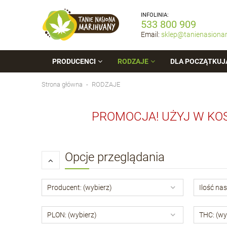
INFOLINIA:
533 800 909
Email:
sklep@tanienasiona
PRODUCENCI
RODZAJE
DLA POCZĄTKUJ
Strona główna
RODZAJE
PROMOCJA! UŻYJ W KO
Opcje przeglądania
Producent: (wybierz)
Ilość nas
PLON: (wybierz)
THC: (wy