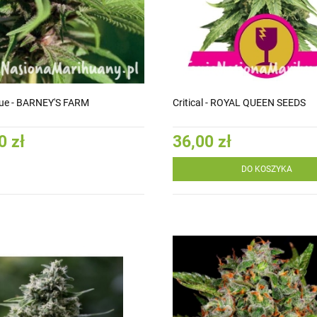
lue - BARNEY'S FARM
Critical - ROYAL QUEEN SEEDS
0 zł
36,00 zł
DO KOSZYKA