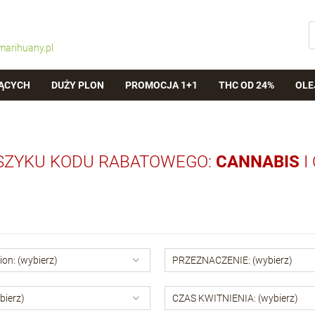
marihuany.pl
ĄCYCH
DUŻY PLON
PROMOCJA 1+1
THC OD 24%
OLE
SZYKU KODU RABATOWEGO:
CANNABIS
I
ion: (wybierz)
PRZEZNACZENIE: (wybierz)
bierz)
CZAS KWITNIENIA: (wybierz)