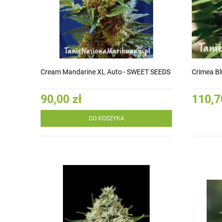
Cream Mandarine XL Auto - SWEET SEEDS
Crimea B
90,00 zł
110,7
DO KOSZYKA