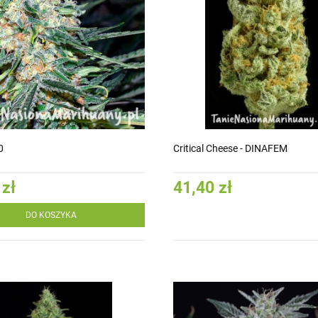
0
Critical Cheese - DINAFEM
 zł
41,40 zł
DO KOSZYKA