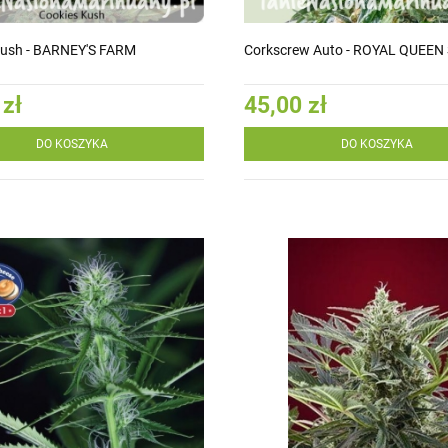
Kush - BARNEY'S FARM
Corkscrew Auto - ROYAL QUEEN
 zł
45,00 zł
DO KOSZYKA
DO KOSZYKA