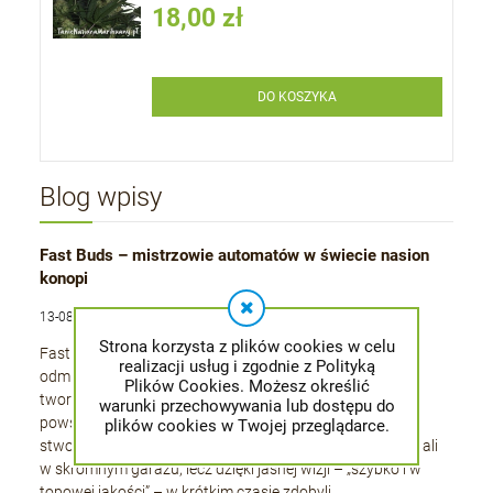
18,00 zł
DO KOSZYKA
Blog wpisy
Fast Buds – mistrzowie automatów w świecie nasion
konopi
13-08-2025 , admin
Strona korzysta z plików cookies w celu
Fast Buds to producent, który od ponad dziesięciu lat
realizacji usług i zgodnie z Polityką
odmienia rynek nasion marihuany, koncentrując się na
Plików Cookies. Możesz określić
tworzeniu odmian automatycznie kwitnących. Marka
warunki przechowywania lub dostępu do
powstała w 2010 roku w Stanach Zjednoczonych,
plików cookies w Twojej przeglądarce.
stworzona przez grupę pasjonatów i hodowców. Zaczynali
w skromnym garażu, lecz dzięki jasnej wizji – „szybko i w
topowej jakości” – w krótkim czasie zdobyli