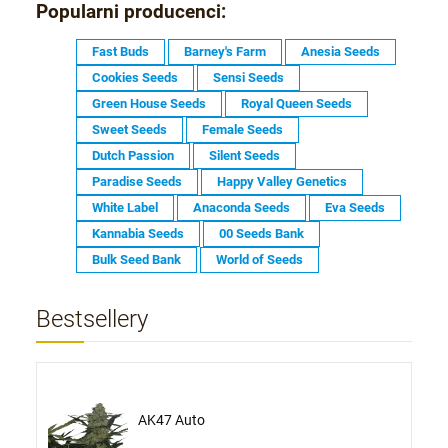
Popularni producenci:
Fast Buds
Barney's Farm
Anesia Seeds
Cookies Seeds
Sensi Seeds
Green House Seeds
Royal Queen Seeds
Sweet Seeds
Female Seeds
Dutch Passion
Silent Seeds
Paradise Seeds
Happy Valley Genetics
White Label
Anaconda Seeds
Eva Seeds
Kannabia Seeds
00 Seeds Bank
Bulk Seed Bank
World of Seeds
Bestsellery
AK47 Auto