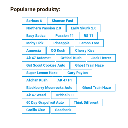
»
Popularne produkty:
Serious 6
Shaman Fast
Northern Passion 2.0
Early Skunk 2.0
Easy Sativa
Passion #1
RS 11
Moby Dick
Pineapple
Lemon Tree
Amnesia
OG Kush
Cherry Kiss
Ak 47 Automat
Critical Kush
Jack Herrer
Girl Scout Cookies Auto
Ghost Train Haze
Super Lemon Haze
Gary Payton
Afghan Kush
AK 47 F1
Blackberry Moonrocks Auto
Ghost Train Haze
Ak 47 Weed
Critical 2.0
60 Day Grapefruit Auto
Think Different
Gorilla Glue
Seedbank