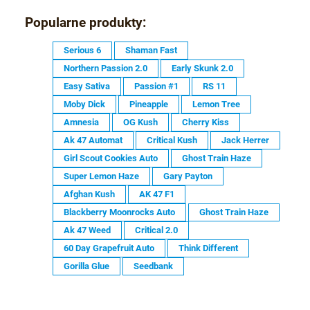
»
Popularne produkty:
Serious 6
Shaman Fast
Northern Passion 2.0
Early Skunk 2.0
Easy Sativa
Passion #1
RS 11
Moby Dick
Pineapple
Lemon Tree
Amnesia
OG Kush
Cherry Kiss
Ak 47 Automat
Critical Kush
Jack Herrer
Girl Scout Cookies Auto
Ghost Train Haze
Super Lemon Haze
Gary Payton
Afghan Kush
AK 47 F1
Blackberry Moonrocks Auto
Ghost Train Haze
Ak 47 Weed
Critical 2.0
60 Day Grapefruit Auto
Think Different
Gorilla Glue
Seedbank