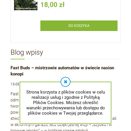
18,00 zł
DO KOSZYKA
Blog wpisy
Fast Buds – mistrzowie automatów w świecie nasion
konopi
13-08-2025 , admin
Strona korzysta z plików cookies w celu
Fast Buds to producent, który od ponad dziesięciu lat
realizacji usług i zgodnie z Polityką
odmienia rynek nasion marihuany, koncentrując się na
Plików Cookies. Możesz określić
tworzeniu odmian automatycznie kwitnących. Marka
warunki przechowywania lub dostępu do
powstała w 2010 roku w Stanach Zjednoczonych,
plików cookies w Twojej przeglądarce.
stworzona przez grupę pasjonatów i hodowców. Zaczynali
w skromnym garażu, lecz dzięki jasnej wizji – „szybko i w
topowej jakości” – w krótkim czasie zdobyli