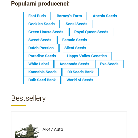
Popularni producenci:
Fast Buds
Barney's Farm
Anesia Seeds
Cookies Seeds
Sensi Seeds
Green House Seeds
Royal Queen Seeds
Sweet Seeds
Female Seeds
Dutch Passion
Silent Seeds
Paradise Seeds
Happy Valley Genetics
White Label
Anaconda Seeds
Eva Seeds
Kannabia Seeds
00 Seeds Bank
Bulk Seed Bank
World of Seeds
Bestsellery
AK47 Auto