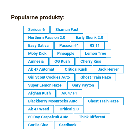
»
Popularne produkty:
Serious 6
Shaman Fast
Northern Passion 2.0
Early Skunk 2.0
Easy Sativa
Passion #1
RS 11
Moby Dick
Pineapple
Lemon Tree
Amnesia
OG Kush
Cherry Kiss
Ak 47 Automat
Critical Kush
Jack Herrer
Girl Scout Cookies Auto
Ghost Train Haze
Super Lemon Haze
Gary Payton
Afghan Kush
AK 47 F1
Blackberry Moonrocks Auto
Ghost Train Haze
Ak 47 Weed
Critical 2.0
60 Day Grapefruit Auto
Think Different
Gorilla Glue
Seedbank