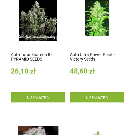
Auto Tutankhamon II -
Auto Ultra Power Plant -
PYRAMID SEEDS
Victory Seeds
26,10 zł
48,60 zł
DO KOSZYKA
DO KOSZYKA