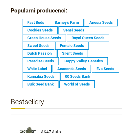
Popularni producenci:
Fast Buds
Barney's Farm
Anesia Seeds
Cookies Seeds
Sensi Seeds
Green House Seeds
Royal Queen Seeds
Sweet Seeds
Female Seeds
Dutch Passion
Silent Seeds
Paradise Seeds
Happy Valley Genetics
White Label
Anaconda Seeds
Eva Seeds
Kannabia Seeds
00 Seeds Bank
Bulk Seed Bank
World of Seeds
Bestsellery
AK47 Auto