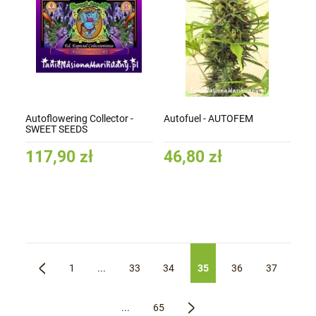
Autoflowering Collector -
Autofuel - AUTOFEM
SWEET SEEDS
117,90 zł
46,80 zł
1
...
33
34
35
36
37
«
...
65