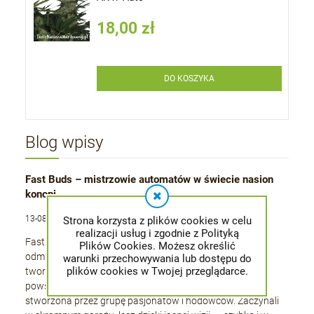
18,00 zł
DO KOSZYKA
Blog wpisy
Fast Buds – mistrzowie automatów w świecie nasion
konopi
13-08-2025 , admin
Strona korzysta z plików cookies w celu
realizacji usług i zgodnie z Polityką
Fast Buds to producent, który od ponad dziesięciu lat
Plików Cookies. Możesz określić
odmienia rynek nasion marihuany, koncentrując się na
warunki przechowywania lub dostępu do
plików cookies w Twojej przeglądarce.
tworzeniu odmian automatycznie kwitnących. Marka
powstała w 2010 roku w Stanach Zjednoczonych,
stworzona przez grupę pasjonatów i hodowców. Zaczynali